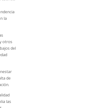
endencia
n la
as
y otros
bajos del
edad
enestar
lta de
ación.
alidad
lia las