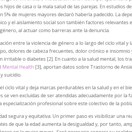
os hijos de casa o la mala salud de las parejas. En estudios de
 un 5% de mujeres mayores declaró haberla padecido. La dep
co y el aislamiento social son también factores relevantes e
e género, al actuar como barreras ante la denuncia.
ción entre la violencia de género a lo largo del ciclo vital y l
ipo, dolores de cabeza frecuentes, dolor crónico e insomnio 
rritable o diabetes [2]. En cuanto a la salud mental, los tra
 Mental Health
[3], aportan datos sobre Trastorno de Ansi
 suicidio.
el ciclo vital y deja marcas perdurables en la salud y en el bi
s se ven excluidas de ser atendidas adecuadamente por la fa
especialización profesional sobre este colectivo de la pobl
ad segura y equitativa. Un primer paso es visibilizar una re
ntes de que la edad aumenta la desigualdad y, por tanto, amp