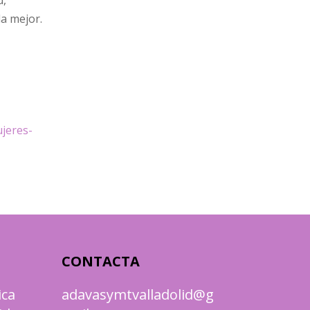
d,
a mejor.
ujeres-
CONTACTA
ica
adavasymtvalladolid@g