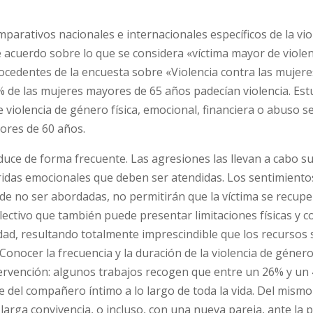
arativos nacionales e internacionales específicos de la vio
 acuerdo sobre lo que se considera «víctima mayor de violen
ocedentes de la encuesta sobre «Violencia contra las mujere
9% de las mujeres mayores de 65 años padecían violencia. Est
violencia de género física, emocional, financiera o abuso s
ores de 60 años.
uce de forma frecuente. Las agresiones las llevan a cabo s
eridas emocionales que deben ser atendidas. Los sentimiento
de no ser abordadas, no permitirán que la víctima se recupe
ectivo que también puede presentar limitaciones físicas y co
dad, resultando totalmente imprescindible que los recursos 
 Conocer la frecuencia y la duración de la violencia de géner
ntervención: algunos trabajos recogen que entre un 26% y un
 del compañero íntimo a lo largo de toda la vida. Del mism
arga convivencia, o incluso, con una nueva pareja, ante la 