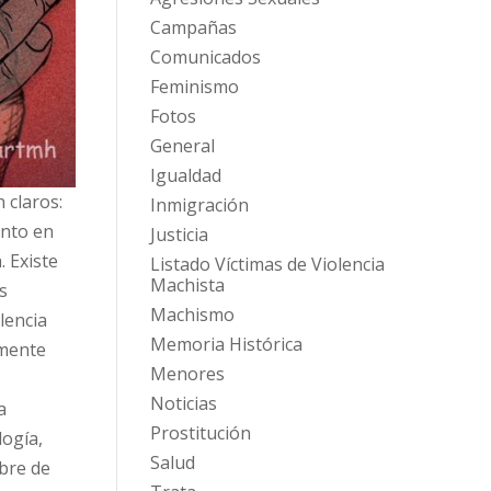
Campañas
Comunicados
Feminismo
Fotos
General
Igualdad
 claros:
Inmigración
anto en
Justicia
. Existe
Listado Víctimas de Violencia
Machista
s
Machismo
lencia
Memoria Histórica
emente
Menores
Noticias
a
Prostitución
logía,
Salud
ibre de