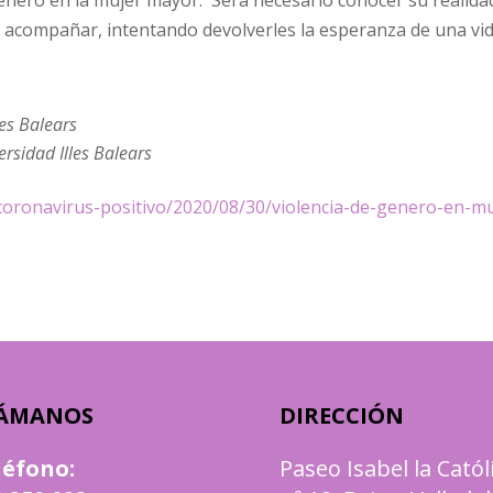
 género en la mujer mayor. Será necesario conocer su realida
 acompañar, intentando devolverles la esperanza de una vid
les Balears
ersidad Illes Balears
/coronavirus-positivo/2020/08/30/violencia-de-genero-en-m
ÁMANOS
DIRECCIÓN
léfono
:
Paseo Isabel la Catól