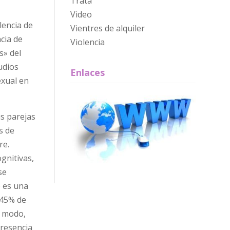
Trata
Video
lencia de
Vientres de alquiler
cia de
Violencia
s» del
udios
Enlaces
exual en
us parejas
s de
re.
gnitivas,
se
o es una
 45% de
o modo,
presencia