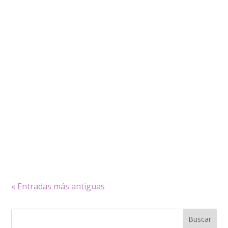
Escuelas Católicas, que integra a 2.000 centros
educativos en España, ha elaborado un
protocolo de actuación ante posibles casos de
abusos a menores...
« Entradas más antiguas