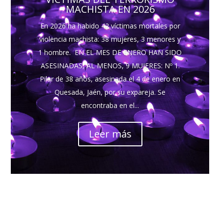
MACHISTA EN 2026
En 2026 ha habido 42 víctimas mortales por
violencia machista: 38 mujeres, 3 menores y
1 hombre. EN EL MES DE ENERO HAN SIDO
ASESINADAS, AL MENOS, 9 MUJERES: Nº 1.
Pilar de 38 años, asesinada el 4 de enero en
Quesada, Jaén, por su expareja. Se
encontraba en el...
Leer más