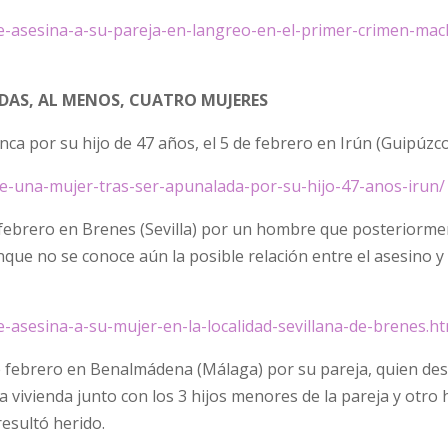
e-asesina-a-su-pareja-en-langreo-en-el-primer-crimen-mac
ADAS, AL MENOS, CUATRO MUJERES
ca por su hijo de 47 años, el 5 de febrero en Irún (Guipúzco
e-una-mujer-tras-ser-apunalada-por-su-hijo-47-anos-irun/
de febrero en Brenes (Sevilla) por un hombre que posteriorme
que no se conoce aún la posible relación entre el asesino y 
-asesina-a-su-mujer-en-la-localidad-sevillana-de-brenes.ht
9 de febrero en Benalmádena (Málaga) por su pareja, quien de
 la vivienda junto con los 3 hijos menores de la pareja y otro 
resultó herido.