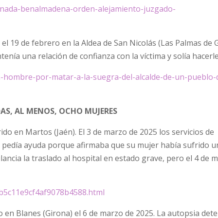
sinada-benalmadena-orden-alejamiento-juzgado-
 el 19 de febrero en la Aldea de San Nicolás (Las Palmas de 
enía una relación de confianza con la víctima y solía hacerl
n-hombre-por-matar-a-la-suegra-del-alcalde-de-un-pueblo-
AS, AL MENOS, OCHO MUJERES
do en Martos (Jaén). El 3 de marzo de 2025 los servicios de
 pedía ayuda porque afirmaba que su mujer había sufrido u
lancia la traslado al hospital en estado grave, pero el 4 de m
cb5c11e9cf4af9078b4588.html
aco en Blanes (Girona) el 6 de marzo de 2025. La autopsia det