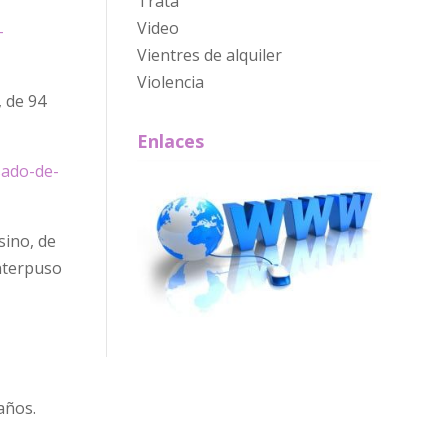
Trata
Video
-
Vientres de alquiler
Violencia
, de 94
Enlaces
sado-de-
sino, de
interpuso
años.