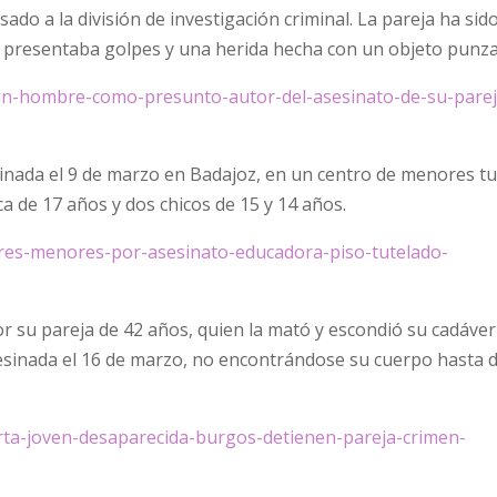
ado a la división de investigación criminal. La pareja ha sid
o presentaba golpes y una herida hecha con un objeto punza
-un-hombre-como-presunto-autor-del-asesinato-de-su-parej
esinada el 9 de marzo en Badajoz, en un centro de menores t
ca de 17 años y dos chicos de 15 y 14 años.
tres-menores-por-asesinato-educadora-piso-tutelado-
or su pareja de 42 años, quien la mató y escondió su cadáver
esinada el 16 de marzo, no encontrándose su cuerpo hasta d
rta-joven-desaparecida-burgos-detienen-pareja-crimen-