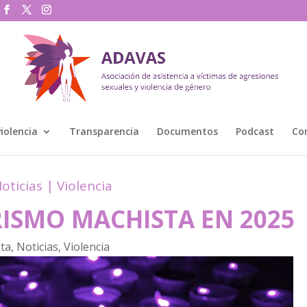
violencia
Transparencia
Documentos
Podcast
Co
oticias
|
Violencia
RISMO MACHISTA EN 2025
sta
,
Noticias
,
Violencia