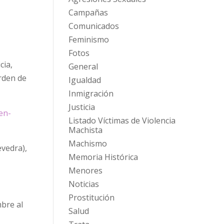
Campañas
Comunicados
Feminismo
Fotos
cia,
General
rden de
Igualdad
Inmigración
Justicia
en-
Listado Víctimas de Violencia
Machista
Machismo
evedra),
Memoria Histórica
Menores
Noticias
Prostitución
mbre al
Salud