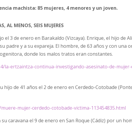
lencia machista: 85 mujeres, 4 menores y un joven.
S, AL MENOS, SEIS MUJERES
jo el 3 de enero en Barakaldo (Vizcaya). Enrique, el hijo de Ali
su padre y a su expareja. El hombre, de 63 años y con una o
progenitora, donde los malos tratos eran constantes.
04/la-ertzaintza-continua-investigando-asesinato-de-mujer-
 su hijo de 41 años el 2 de enero en Cerdedo-Cotobade (Pont
6/muere-mujer-cerdedo-cotobade-victima-113454835.html
n su caravana el 9 de enero en San Roque (Cádiz) por un ho