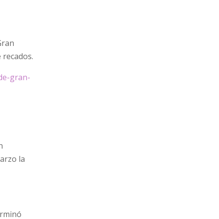
Gran
e recados.
de-gran-
n
arzo la
erminó