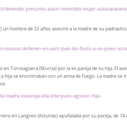
cadiz/detenido-presunto-autor-homicidio-mujer-autocaravana
na) un hombre de 22 años asesinó a la madre de su padrastro
os-mossos-detienen-en-sant-joan-les-fonts-a-un-joven-acu
ero en Torreagüera (Murcia) por la ex pareja de su hija. El ase
 a hija se encontraban con un arma de fuego. La madre se 
ros.
ta-madre-expareja-ella-interpuso-agresor-hija-
e enero en Langreo (Asturias) apuñalada por su pareja, de 74 