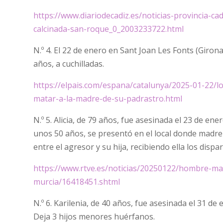
https://www.diariodecadiz.es/noticias-provincia-
calcinada-san-roque_0_2003233722.html
N.º 4. El 22 de enero en Sant Joan Les Fonts (Giro
años, a cuchilladas.
https://elpais.com/espana/catalunya/2025-01-22/l
matar-a-la-madre-de-su-padrastro.html
N.º 5. Alicia, de 79 años, fue asesinada el 23 de en
unos 50 años, se presentó en el local donde madre
entre el agresor y su hija, recibiendo ella los dispa
https://www.rtve.es/noticias/20250122/hombre-ma
murcia/16418451.shtml
N.º 6. Karilenia, de 40 años, fue asesinada el 31 d
Deja 3 hijos menores huérfanos.