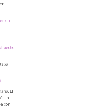
 en
er-en-
al-pecho-
ntaba
l
aria. El
yó sin
ba con