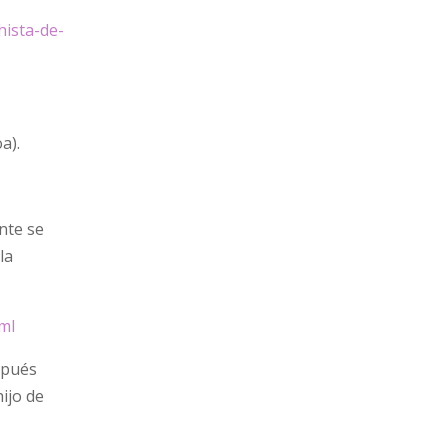
hista-de-
a).
nte se
la
ml
spués
hijo de