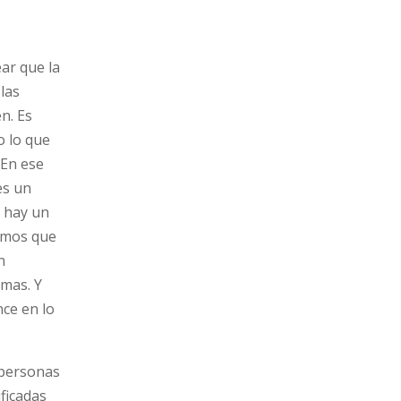
ar que la
las
n. Es
o lo que
 En ese
es un
o hay un
vemos que
n
rmas. Y
nce en lo
 personas
ficadas