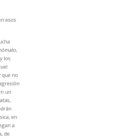
en esos
Mucha
anómalo,
y los
quel
y que no
 agresión
en un
atas,
odrán
sica, en
legan a
a, de