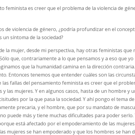
ento feminista es creer que el problema de la violencia de gén
os de violencia de género, ¿podría profundizar en el concep
es un síntoma de la sociedad?
e la mujer, desde mi perspectiva, hay otras feministas que 
 Sólo que, contrariamente a lo que pensamos y a eso que yo
maginamos que la humanidad camina en la dirección contraria.
nto. Entonces tenemos que entender cuáles son las circunst
de las fallas del pensamiento feminista es creer que el proble
 y las mujeres. Y en algunos casos, hasta de un hombre y u
icisitudes por la que pasa la sociedad. Y ahí pongo el tema de
samente precaria, y el hombre, que por su mandato de mascul
e, no puede más y tiene muchas dificultades para poder serlo.
, porque está afectado por el empoderamiento de las mujeres
las mujeres se han empoderado y que los hombres se han d