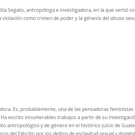
Rita Segato, antropóloga e investigadora, en la que vertió c
la violación como crimen de poder y la génesis del abuso sex
adora. Es, probablemente, una de las pensadoras feministas
s. Ha escrito innumerables trabajos a partir de su investigaci
rito antropológico y de género en el histórico juicio de Gua
s del Ejército por los delitos de esclavitud sexual y domést