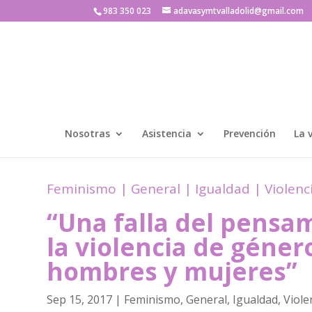
983 350 023
adavasymtvalladolid@gmail.com
Nosotras
Asistencia
Prevención
La 
Feminismo
|
General
|
Igualdad
|
Violenc
“Una falla del pensa
la violencia de géne
hombres y mujeres”
Sep 15, 2017
|
Feminismo
,
General
,
Igualdad
,
Viole