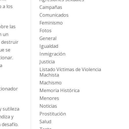
 a los
Campañas
Comunicados
Feminismo
obre las
Fotos
n un
General
 destruir
Igualdad
ue se
Inmigración
ionar.
Justicia
 a
Listado Víctimas de Violencia
Machista
l
Machismo
ccionador
Memoria Histórica
Menores
Noticias
y sutileza
Prostitución
ndiza y
Salud
 desafío.