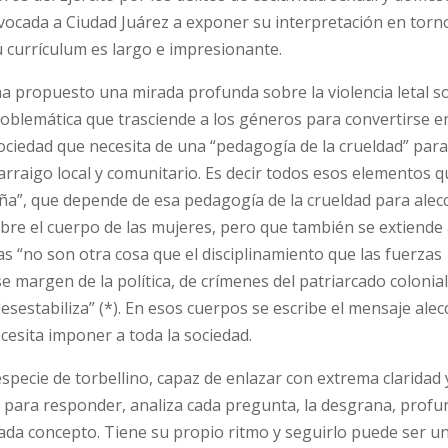
nvocada a Ciudad Juárez a exponer su interpretación en torno
u currículum es largo e impresionante.
ha propuesto una mirada profunda sobre la violencia letal s
oblemática que trasciende a los géneros para convertirse e
ociedad que necesita de una “pedagogía de la crueldad” para
l arraigo local y comunitario. Es decir todos esos elementos q
ña”, que depende de esa pedagogía de la crueldad para alecc
 sobre el cuerpo de las mujeres, pero que también se extiende
s “no son otra cosa que el disciplinamiento que las fuerzas
 margen de la política, de crímenes del patriarcado colonia
esestabiliza” (*). En esos cuerpos se escribe el mensaje ale
ecesita imponer a toda la sociedad.
especie de torbellino, capaz de enlazar con extrema claridad 
para responder, analiza cada pregunta, la desgrana, profu
ada concepto. Tiene su propio ritmo y seguirlo puede ser un