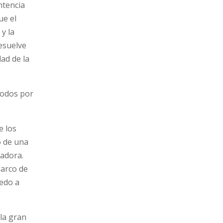
ntencia
ue el
 y la
resuelve
ad de la
todos por
e los
o de una
ladora.
marco de
edo a
 la gran