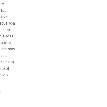
 en
 los
o se
ecuencia
, de no
tra cosa
mo que
 víctimas
ces.
ra de la
ue el
olvió
s