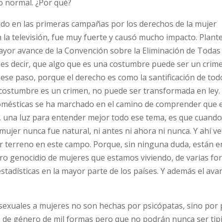
o normal. ¿Por qué?
ndo en las primeras campañas por los derechos de la mujer
a televisión, fue muy fuerte y causó mucho impacto. Plante
ayor avance de la Convención sobre la Eliminación de Todas 
 es decir, que algo que es una costumbre puede ser un crime
 ese paso, porque el derecho es como la santificación de tod
a costumbre es un crimen, no puede ser transformada en ley.
s domésticas se ha marchado en el camino de comprender que 
, una luz para entender mejor todo ese tema, es que cuand
mujer nunca fue natural, ni antes ni ahora ni nunca. Y ahí 
ar terreno en este campo. Porque, sin ninguna duda, están e
ro genocidio de mujeres que estamos viviendo, de varias fo
adísticas en la mayor parte de los países. Y además el ava
 sexuales a mujeres no son hechas por psicópatas, sino por
n de género de mil formas pero que no podrán nunca ser tipi