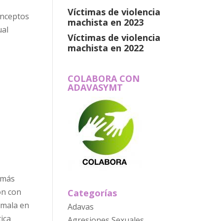
Víctimas de violencia
onceptos
machista en 2023
ual
Víctimas de violencia
machista en 2022
COLABORA CON
ADAVASYMT
 más
ón con
Categorías
temala en
Adavas
ica
Agresiones Sexuales