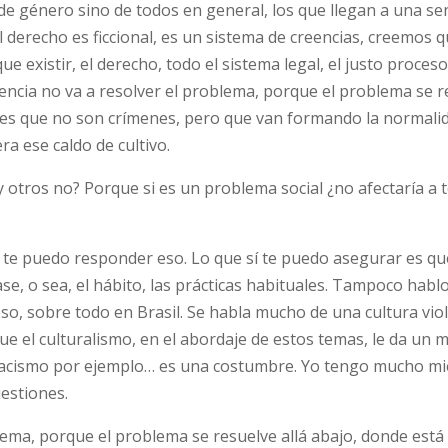
 de género sino de todos en general, los que llegan a una se
 derecho es ficcional, es un sistema de creencias, creemos q
e existir, el derecho, todo el sistema legal, el justo proceso
ntencia no va a resolver el problema, porque el problema se 
ones que no son crímenes, pero que van formando la normalid
a ese caldo de cultivo.
tros no? Porque si es un problema social ¿no afectaría a 
e puedo responder eso. Lo que sí te puedo asegurar es qu
e, o sea, el hábito, las prácticas habituales. Tampoco habl
eso, sobre todo en Brasil. Se habla mucho de una cultura vio
que el culturalismo, en el abordaje de estos temas, le da un 
 racismo por ejemplo… es una costumbre. Yo tengo mucho mi
estiones.
blema, porque el problema se resuelve allá abajo, donde está