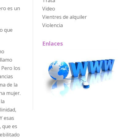
Trata
ero es un
Video
Vientres de alquiler
Violencia
to que
Enlaces
no
 llamo
 Pero los
ancias
ma de la
na mujer.
 la
inidad,
 Y esas
, que es
ebilitado