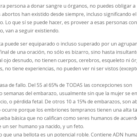
tra persona a donar sangre u órganos, no puedes obligar a
abortos han existido desde siempre, incluso significando e
ndo. Lo que sí se puede hacer, es proveer a esas personas co
o, van a seguir existiendo.
ulta puede ser equiparado o incluso superado por un agrupa
inal de una oración, no sólo es bizarro, sino hasta insultant
 al ojo desnudo, no tienen cuerpos, cerebros, esqueleto ni ó
s, no tiene experiencias, no pueden ver ni ser vistos (excep
asa de fallo. Del 55 al 65% de TODAS las concepciones son
o semanas del embarazo, usualmente sin que la mujer se e
cio, o pérdida fetal. De otros 10 a 15% de embarazos, son 
 ocurre porque los embriones tempranos tienen una alta t
rueba básica que no califican como seres humanos de acuerd
un ser humano ya nacido, y un feto.
o que una bellota es un potencial roble. Contiene ADN hum