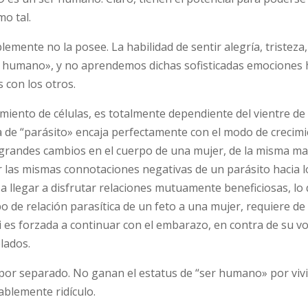
o tal.
mente no la posee. La habilidad de sentir alegría, tristeza,
er humano», y no aprendemos dichas sofisticadas emociones 
 con los otros.
iento de células, es totalmente dependiente del vientre de
ca de “parásito» encaja perfectamente con el modo de crecim
grandes cambios en el cuerpo de una mujer, de la misma m
 las mismas connotaciones negativas de un parásito hacia lo
a llegar a disfrutar relaciones mutuamente beneficiosas, lo
 de relación parasítica de un feto a una mujer, requiere de 
i es forzada a continuar con el embarazo, en contra de su v
lados.
 por separado. No ganan el estatus de “ser humano» por viv
ablemente ridículo.