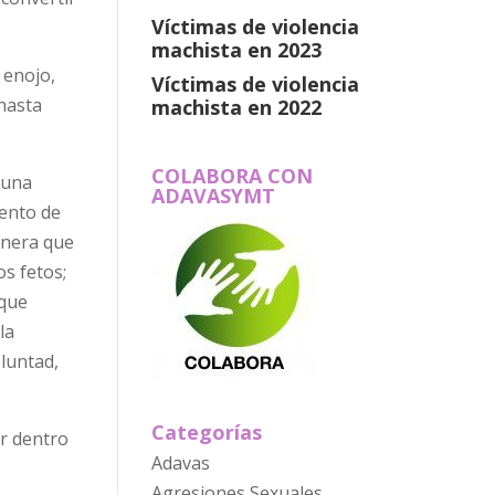
Víctimas de violencia
machista en 2023
 enojo,
Víctimas de violencia
hasta
machista en 2022
COLABORA CON
 una
ADAVASYMT
iento de
anera que
s fetos;
 que
la
oluntad,
Categorías
ir dentro
Adavas
Agresiones Sexuales