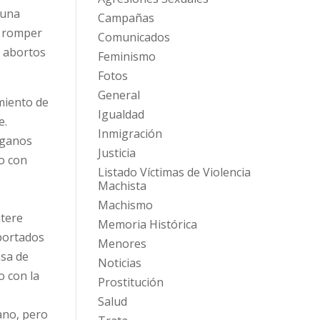
 una
Campañas
l romper
Comunicados
n abortos
Feminismo
Fotos
General
miento de
Igualdad
e.
Inmigración
rganos
Justicia
to con
Listado Víctimas de Violencia
Machista
Machismo
ntere
Memoria Histórica
abortados
Menores
asa de
Noticias
o con la
Prostitución
Salud
ano, pero