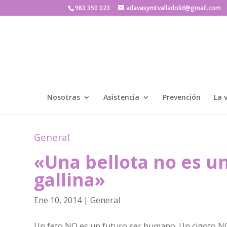
983 350 023
adavasymtvalladolid@gmail.com
Nosotras
Asistencia
Prevención
La 
General
«Una bellota no es u
gallina»
Ene 10, 2014
|
General
Un feto NO es un futuro ser humano. Un cigoto NO 