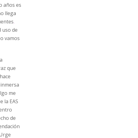
o años es
o llega
uentes
.
l uso de
ómo vamos
la
raz que
 hace
y inmersa
algo me
e la EAS
dentro
echo de
mendación
 Urge