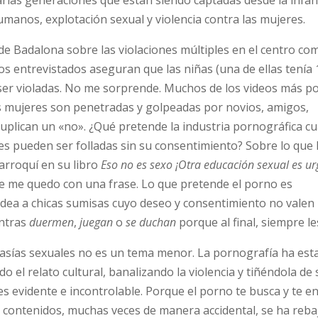
umanos, explotación sexual y violencia contra las mujeres.
e de Badalona sobre las violaciones múltiples en el centro com
os entrevistados aseguran que las niñas (una de ellas tenía
ser violadas. No me sorprende. Muchos de los videos más p
 mujeres son penetradas y golpeadas por novios, amigos,
uplican un «no». ¿Qué pretende la industria pornográfica c
s pueden ser folladas sin su consentimiento? Sobre lo que 
arroquí en su libro
Eso no es sexo ¡Otra educación sexual es ur
 me quedo con una frase. Lo que pretende el porno es
moldea a chicas sumisas cuyo deseo y consentimiento no valen
entras
duermen
,
juegan
o
se duchan
porque al final, siempre l
asías sexuales no es un tema menor. La pornografía ha est
o el relato cultural, banalizando la violencia y tiñéndola de
 es evidente e incontrolable. Porque el porno te busca y te e
tos contenidos, muchas veces de manera accidental, se ha reb