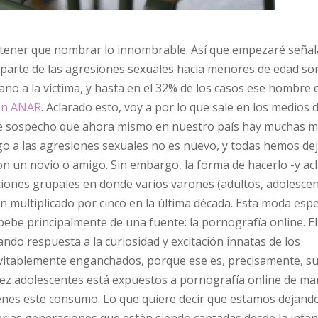
o tener que nombrar lo innombrable. Así que empezaré seña
r parte de las agresiones sexuales hacia menores de edad so
 a la víctima, y hasta en el 32% de los casos ese hombre e
ón ANAR
. Aclarado esto, voy a por lo que sale en los medios 
e sospecho que ahora mismo en nuestro país hay muchas m
esgo a las agresiones sexuales no es nuevo, y todas hemos de
n un novio o amigo. Sin embargo, la forma de hacerlo -y ac
ciones grupales en donde varios varones (adultos, adolescen
an multiplicado por cinco en la última década. Esta moda es
 bebe principalmente de una fuente: la pornografía online. E
ando respuesta a la curiosidad y excitación innatas de los
evitablemente enganchados, porque ese es, precisamente, s
diez adolescentes está expuestos a pornografía online de m
óvenes este consumo. Lo que quiere decir que estamos dejand
arias generaciones que están siendo captadas desde la infan