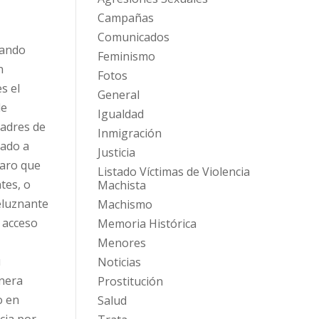
Campañas
Comunicados
lando
Feminismo
n
Fotos
s el
General
de
Igualdad
adres de
Inmigración
jado a
Justicia
laro que
Listado Víctimas de Violencia
tes, o
Machista
peluznante
Machismo
l acceso
Memoria Histórica
Menores
u
Noticias
anera
Prostitución
o en
Salud
cia por