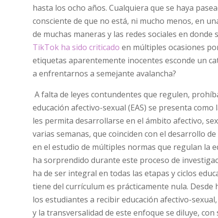
hasta los ocho años. Cualquiera que se haya pase
consciente de que no está, ni mucho menos, en una
de muchas maneras y las redes sociales en donde 
TikTok ha sido criticado
en múltiples ocasiones por
etiquetas aparentemente inocentes esconde un catá
a enfrentarnos a semejante avalancha?
A falta de leyes contundentes que regulen, prohíb
educación afectivo-sexual (EAS) se presenta como l
les permita desarrollarse en el ámbito afectivo, se
varias semanas, que coinciden con el desarrollo de
en el estudio de múltiples normas que regulan la ed
ha sorprendido durante este proceso de investigació
ha de ser integral en todas las etapas y ciclos educ
tiene del currículum es prácticamente nula. Desde 
los estudiantes a recibir educación afectivo-sexua
y la transversalidad de este enfoque se diluye, co