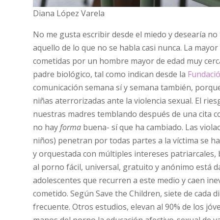
Diana López Varela
No me gusta escribir desde el miedo y desearía n
aquello de lo que no se habla casi nunca. La mayo
cometidas por un hombre mayor de edad muy cercano
padre biológico, tal como indican desde la
Fundaci
comunicación semana sí y semana también, porqu
niñas aterrorizadas ante la violencia sexual. El ri
nuestras madres temblando después de una cita co
no hay
forma
buena- sí que ha cambiado. Las viola
niños) penetran por todas partes a la víctima se h
y orquestada con múltiples intereses patriarcales,
al porno fácil, universal, gratuito y anónimo está d
adolescentes que recurren a este medio y caen in
cometido. Según Save the Children, siete de cada 
frecuente. Otros estudios, elevan al 90% de los j
manos del porno la educación afectivo-sexual de v