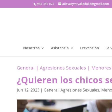
983 350 023
adavasymtvalladolid@gmail.com
Nosotras
Asistencia
Prevención
La 
General
|
Agresiones Sexuales
|
Menores
¿Quieren los chicos s
Jun 12, 2023
|
General
,
Agresiones Sexuales
,
Meno