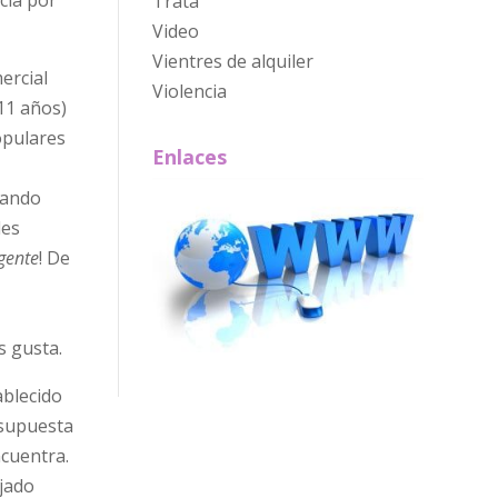
Trata
Video
Vientres de alquiler
ercial
Violencia
 11 años)
opulares
Enlaces
uando
les
gente
! De
es gusta.
ablecido
 supuesta
ncuentra.
ajado