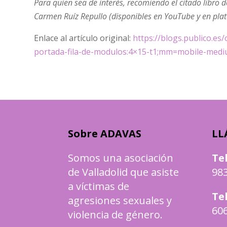
Para quien sea de interés, recomiendo el citado libro 
Carmen Ruíz Repullo (disponibles en YouTube y en plat
Enlace al artículo original:
https://blogs.publico.e
portada-fila-de-modulos:4×15-t1;mm=mobile-med
Sobre ADAVAS
LL
Somos una asociación
Te
de Valladolid que asiste
983
a víctimas de
Te
agresiones sexuales y
606
violencia de género.