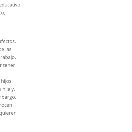
 educativo
co,
a
afectos,
de las
rabajo,
r tener
 hijos
hija y,
embargo,
onocen
 quieren