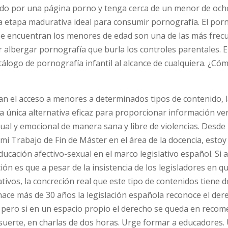
ado por una página porno y tenga cerca de un menor de och
 etapa madurativa ideal para consumir pornografía. El porn
se encuentran los menores de edad son una de las más frec
 albergar pornografía que burla los controles parentales. E
logo de pornografía infantil al alcance de cualquiera. ¿C
an el acceso a menores a determinados tipos de contenido, 
a única alternativa eficaz para proporcionar información ve
xual y emocional de manera sana y libre de violencias. Desde
 mi Trabajo de Fin de Máster en el área de la docencia, esto
ucación afectivo-sexual en el marco legislativo español. Si 
n es que a pesar de la insistencia de los legisladores en qu
ativos, la concreción real que este tipo de contenidos tiene 
hace más de 30 años la legislación española reconoce el der
l, pero si en un espacio propio el derecho se queda en reco
n suerte, en charlas de dos horas. Urge formar a educadores.