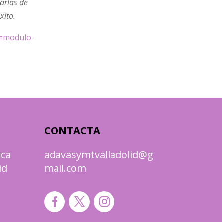
arlas de
xito.
d=modulo-
CONTACTA
ica
adavasymtvalladolid@g
id
mail.com