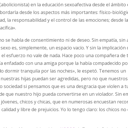
(abolicionista) en la educación sexoafectiva desde el ámbito
rdarla desde los aspectos más importantes: físico-biológi
tad, la responsabilidad y el control de las emociones; desde l
pacífica».
no se habla de consentimiento ni de deseo. Sin empatía, sin 
l sexo es, simplemente, un espacio vacío. Y sin la implicación 
 el esfuerzo no vale de nada. Hace poco una compañera de t
ía enfadado con una amiga porque la había compadecido po
do dormir tranquila por las noches», le espetó. Tenemos un
nuestras hijas puedan ser agredidas, pero no que nuestros
ociedad si pensamos que es una desgracia que violen a tu 
 de que nuestro hijo pueda convertirse en un violador. Sin 
s jóvenes, chicos y chicas, que en numerosas encuestan rec
alidad y libre de prejuicios. Yo lo tengo claro: los chicos no