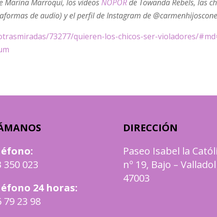
de Marina Marroquí, los videos
NOPOR
de Towanda Rebels, las ch
aformas de audio) y el perfil de Instagram de @carmenhijoscone
s/otrasmiradas/73277/quieren-los-chicos-ser-violadores/#m
ium
ÁMANOS
DIRECCIÓN
léfono
:
Paseo Isabel la Catól
 350 023
nº 19, Bajo – Valladol
47003
léfono 24 horas:
 79 23 98