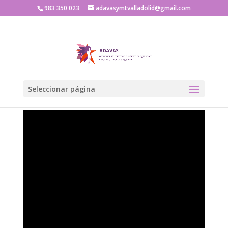
983 350 023
adavasymtvalladolid@gmail.com
Seleccionar página