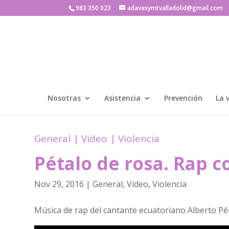
983 350 023
adavasymtvalladolid@gmail.com
Nosotras
Asistencia
Prevención
La 
General
|
Video
|
Violencia
Pétalo de rosa. Rap c
Nov 29, 2016
|
General
,
Video
,
Violencia
Música de rap del cantante ecuatoriano Alberto Pé