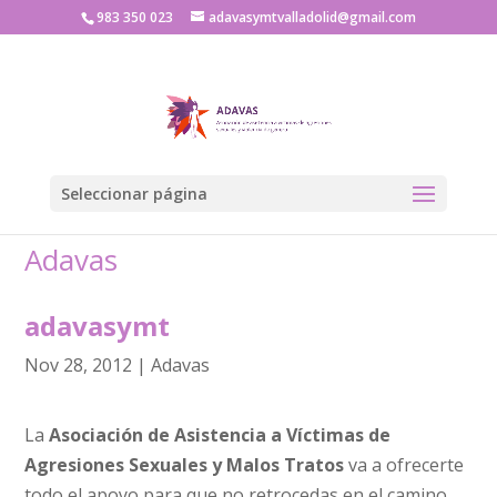
983 350 023
adavasymtvalladolid@gmail.com
Seleccionar página
Adavas
adavasymt
Nov 28, 2012
|
Adavas
La
Asociación de Asistencia a Víctimas de
Agresiones Sexuales y Malos Tratos
va a ofrecerte
todo el apoyo para que no retrocedas en el camino