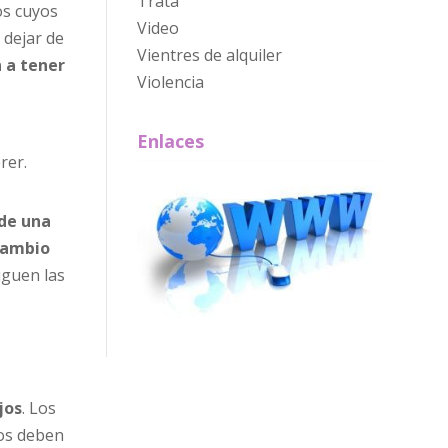
Trata
os cuyos
Video
 dejar de
Vientres de alquiler
n a tener
Violencia
Enlaces
rer.
 de una
cambio
iguen las
jos
. Los
tos deben