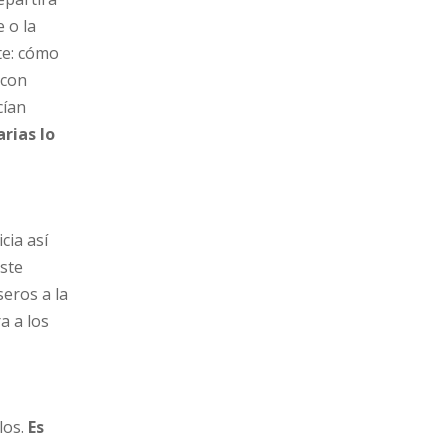
 o la
te: cómo
 con
cían
arias lo
cia así
ste
seros a la
a a los
los.
Es