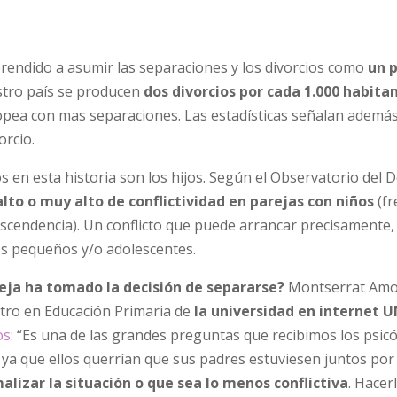
prendido a asumir las separaciones y los divorcios como
un 
stro país se producen
dos divorcios por cada 1.000 habita
ropea con mas separaciones. Las estadísticas señalan ademá
orcio.
 en esta historia son los hijos. Según el Observatorio del 
 alto o muy alto de conflictividad en parejas con niños
(fr
scendencia). Un conflicto que puede arrancar precisamente,
tos pequeños y/o adolescentes.
reja ha tomado la decisión de separarse?
Montserrat Amo
stro en Educación Primaria de
la universidad en internet U
os
: “Es una de las grandes preguntas que recibimos los psic
 ya que ellos querrían que sus padres estuviesen juntos po
lizar la situación o que sea lo menos conflictiva
. Hacer