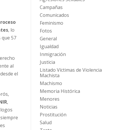
Campañas
Comunicados
proceso
Feminismo
ntes
, lo
Fotos
s que 57
General
Igualdad
Inmigración
Derecho
Justicia
ente al
Listado Víctimas de Violencia
 desde el
Machista
Machismo
Memoria Histórica
rós,
Menores
NIR
,
Noticias
ólogos
Prostitución
r siempre
Salud
les