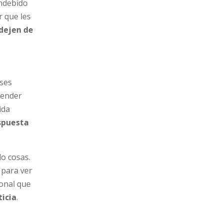
indebido
r que les
 dejen de
ses
tender
ida
spuesta
do cosas.
 para ver
ional que
ticia
.