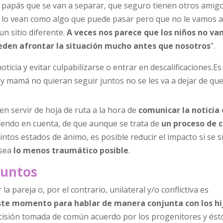
os papás que se van a separar, que seguro tienen otros amig
lo vean como algo que puede pasar pero que no le vamos a
n sitio diferente.
A veces nos parece que los niños no va
eden afrontar la situación mucho antes que nosotros
”.
icia y evitar culpabilizarse o entrar en descalificaciones.Es
y mamá no quieran seguir juntos no se les va a dejar de que
 servir de hoja de ruta a la hora de
comunicar la noticia
niendo en cuenta, de que aunque se trata de
un proceso de 
intos estados de ánimo, es posible reducir el impacto si se s
 sea
lo menos traumático posible
.
juntos
 pareja o, por el contrario, unilateral y/o conflictiva es
este momento para hablar de manera conjunta con los hi
decisión tomada de común acuerdo por los progenitores y és