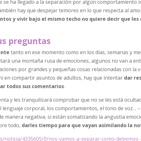
e se ha llegado a la separación por algún comportamiento 
ambién hay que despejar temores en lo que respecta al amo
tos y vivir bajo el mismo techo no quiere decir que les
us preguntas
ente
tanto en ese momento como en los días, semanas y me
saltará una montaña rusa de emociones, algunos no van a en
aciones por grandes y pequeñas cosas relacionadas con la v
 ni en compartir asuntos de adultos, hay que intentar
dar re
har todos sus comentarios
.
ta y les tranquilizará comprobar que no se les está oculta
 lenguaje corporal, los comportamientos, el tono de voz… –
 de manera negativa, si están somatizando la angustia emoc
obre todo,
darles tiempo para que vayan asimilando la no
es/noticia/4335605/0/nos-vamos-a-separar-como-debemos-