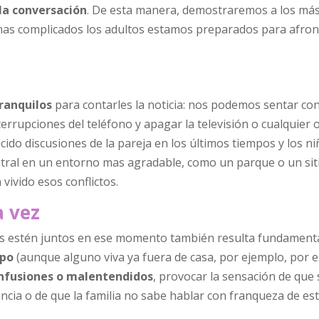
 la conversación
. De esta manera, demostraremos a los má
mas complicados los adultos estamos preparados para afron
ranquilos
para contarles la noticia: nos podemos sentar con
terrupciones del teléfono y apagar la televisión o cualquier 
ucido discusiones de la pareja en los últimos tiempos y los n
tral en un entorno mas agradable, como un parque o un siti
vivido esos conflictos.
a vez
es estén juntos en ese momento también resulta fundament
mpo
(aunque alguno viva ya fuera de casa, por ejemplo, por e
onfusiones o malentendidos
, provocar la sensación de que 
ancia o de que la familia no sabe hablar con franqueza de es