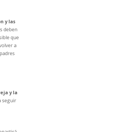
n y las
nes deben
sible que
volver a
 padres
eja y la
a seguir
epartirá