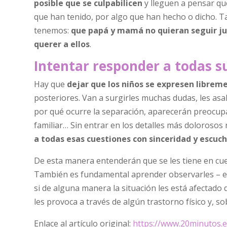
posible que se culpabilicen
y lleguen a pensar qu
que han tenido, por algo que han hecho o dicho. T
tenemos:
que papá y mamá no quieran seguir jun
querer a ellos
.
Intentar responder a todas s
Hay que
dejar que los niños se expresen librem
posteriores. Van a surgirles muchas dudas, les a
por qué ocurre la separación, aparecerán preocup
familiar… Sin entrar en los detalles más dolorosos
a todas esas cuestiones con sinceridad y escuc
De esta manera entenderán que se les tiene en cuen
También es fundamental aprender observarles – el
si de alguna manera la situación les está afectado
les provoca a través de algún trastorno físico y, s
Enlace al artículo original:
https://www.20minutos.