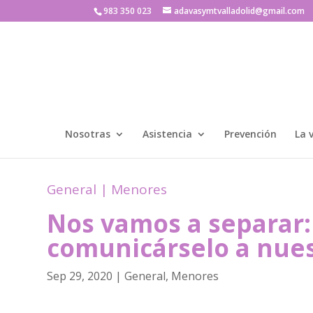
983 350 023
adavasymtvalladolid@gmail.com
Nosotras
Asistencia
Prevención
La 
General
|
Menores
Nos vamos a separar
comunicárselo a nues
Sep 29, 2020
|
General
,
Menores