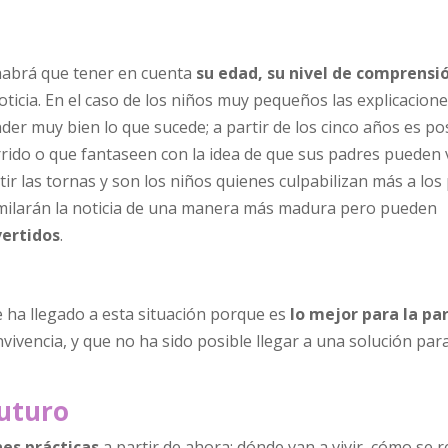
 habrá que tener en cuenta
su edad, su nivel de comprensió
noticia. En el caso de los niños muy pequeños las explicacio
der muy bien lo que sucede; a partir de los cinco años es po
urrido o que fantaseen con la idea de que sus padres pueden 
tir las tornas y son los niños quienes culpabilizan más a los
similarán la noticia de una manera más madura pero pueden
vertidos
.
se ha llegado a esta situación porque es
lo mejor para la par
onvivencia, y que no ha sido posible llegar a una solución par
futuro
nes prácticas
a partir de ahora: dónde van a vivir, cómo se r