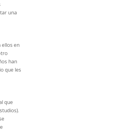
s
tar una
 ellos en
otro
iños han
o que les
al que
studios).
se
te