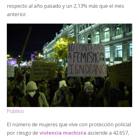
respecto al año pasado y un 2,13% más que el mes
anterior.
Público
El número de mujeres que vive con protección policial
por riesgo de
violencia machista
asciende a 42.657,