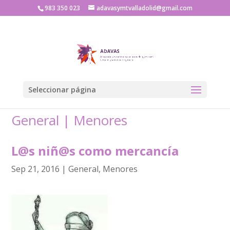
983 350 023
adavasymtvalladolid@gmail.com
Seleccionar página
General
|
Menores
L@s niñ@s como mercancía
Sep 21, 2016
|
General
,
Menores