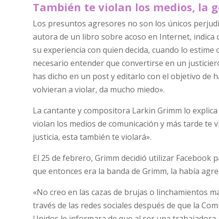
También te violan los medios, la ge
Los presuntos agresores no son los únicos perjudi
autora de un libro sobre acoso en Internet, indica 
su experiencia con quien decida, cuando lo estime
necesario entender que convertirse en un justicier
has dicho en un post y editarlo con el objetivo de 
volvieran a violar, da mucho miedo».
La cantante y compositora Larkin Grimm lo explica 
violan los medios de comunicación y más tarde te vi
justicia, esta también te violará».
El 25 de febrero, Grimm decidió utilizar Facebook p
que entonces era la banda de Grimm, la había agr
«No creo en las cazas de brujas o linchamientos ma
través de las redes sociales después de que la Co
Unidos le informara de que al ser una trabajador