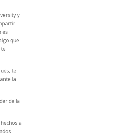
versity y
mpartir
e es
 algo que
 te
ués, te
ante la
der de la
s hechos a
tados