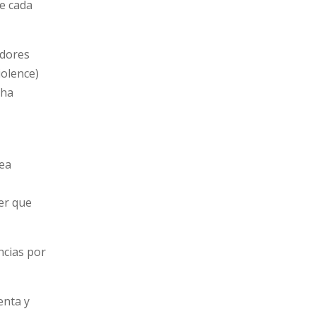
de cada
adores
iolence)
 ha
sea
ner que
uncias por
enta y