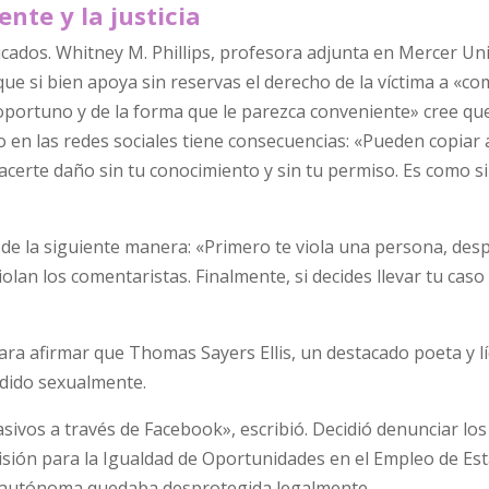
nte y la justicia
cados. Whitney M. Phillips, profesora adjunta en Mercer Uni
que si bien apoya sin reservas el derecho de la víctima a «co
 oportuno y de la forma que le parezca conveniente» cree qu
o en las redes sociales tiene consecuencias: «Pueden copiar
hacerte daño sin tu conocimiento y sin tu permiso. Es como si
de la siguiente manera: «Primero te viola una persona, desp
olan los comentaristas. Finalmente, si decides llevar tu caso 
ara afirmar que Thomas Sayers Ellis, un destacado poeta y lí
edido sexualmente.
sivos a través de Facebook», escribió. Decidió denunciar lo
misión para la Igualdad de Oportunidades en el Empleo de Es
a autónoma quedaba desprotegida legalmente.