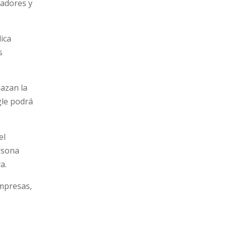
ladores y
dica
s
nazan la
gle podrá
el
ersona
a.
empresas,