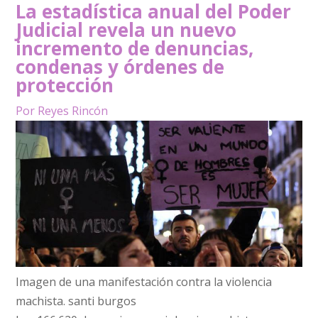
La estadística anual del Poder
Judicial revela un nuevo
incremento de denuncias,
condenas y órdenes de
protección
Por Reyes Rincón
Imagen de una manifestación contra la violencia
machista.
santi burgos