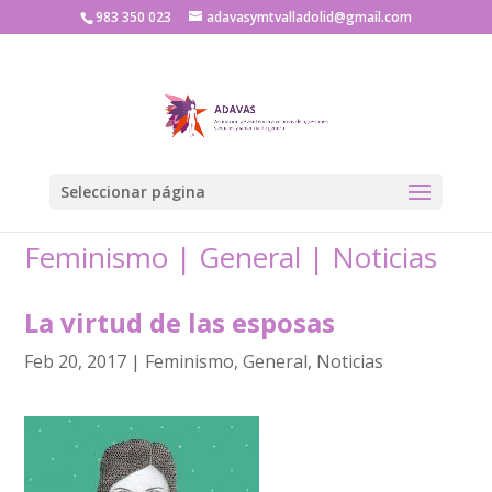
983 350 023
adavasymtvalladolid@gmail.com
Seleccionar página
Feminismo
|
General
|
Noticias
La virtud de las esposas
Feb 20, 2017
|
Feminismo
,
General
,
Noticias