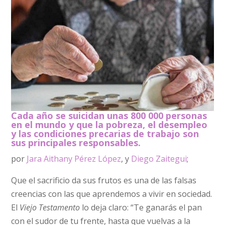
Cada año se suicidan unas 800 000 personas
en el mundo y que la pobreza, el desempleo
y las condiciones precarias de trabajo son
sus principales responsables.
por
Jara Aithany Pérez López
, y
Diego Zaitegui
;
Que el sacrificio da sus frutos es una de las falsas
creencias con las que aprendemos a vivir en sociedad.
El
Viejo Testamento
lo deja claro: “Te ganarás el pan
con el sudor de tu frente, hasta que vuelvas a la