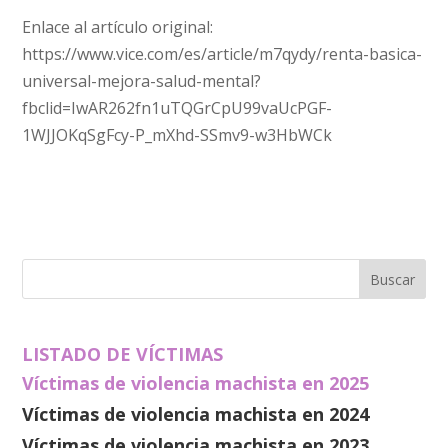
Enlace al artículo original:
https://www.vice.com/es/article/m7qydy/renta-basica-
universal-mejora-salud-mental?
fbclid=IwAR262fn1uTQGrCpU99vaUcPGF-
1WJJOKqSgFcy-P_mXhd-SSmv9-w3HbWCk
LISTADO DE VÍCTIMAS
Víctimas de violencia machista en 2025
Víctimas de violencia machista en 2024
Víctimas de violencia machista en 2023