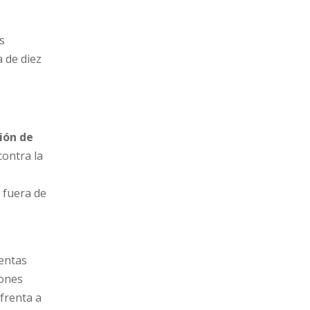
s
 de diez
ión de
contra la
 fuera de
ientas
iones
frenta a