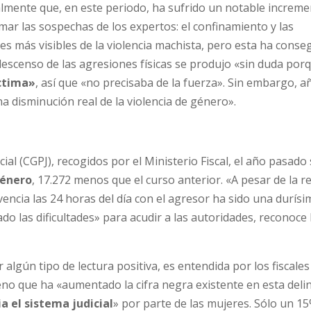
talmente que, en este periodo, ha sufrido un notable increme
ar las sospechas de los expertos: el confinamiento y las
es más visibles de la violencia machista, pero esta ha conse
 descenso de las agresiones físicas se produjo «sin duda por
íctima»
, así que «no precisaba de la fuerza». Sin embargo, a
a disminución real de la violencia de género».
ial (CGPJ), recogidos por el Ministerio Fiscal, el año pasado
género
, 17.272 menos que el curso anterior. «A pesar de la r
vencia las 24 horas del día con el agresor ha sido una durísi
o las dificultades» para acudir a las autoridades, reconoce 
 algún tipo de lectura positiva, es entendida por los fiscale
no que ha «aumentado la cifra negra existente en esta deli
a el sistema judicial
» por parte de las mujeres. Sólo un 15