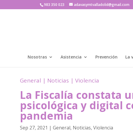
983 350 023
adavasymtvalladolid@gmail.com
Nosotras
Asistencia
Prevención
La 
General
|
Noticias
|
Violencia
La Fiscalía constata 
psicológica y digital 
pandemia
Sep 27, 2021
|
General
,
Noticias
,
Violencia