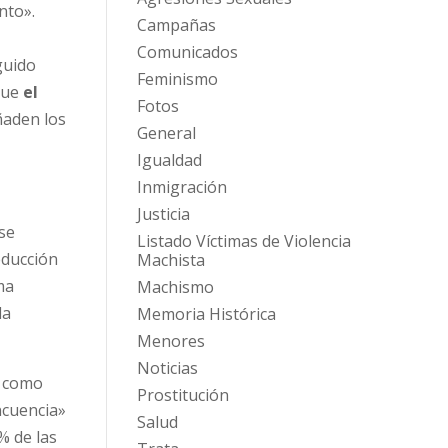
nto».
Campañas
Comunicados
guido
Feminismo
que
el
Fotos
ñaden los
General
Igualdad
Inmigración
Justicia
 se
Listado Víctimas de Violencia
educción
Machista
ma
Machismo
la
Memoria Histórica
Menores
Noticias
s como
Prostitución
ncuencia»
Salud
% de las