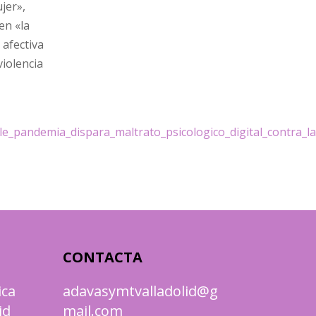
jer»,
en «la
 afectiva
violencia
ible_pandemia_dispara_maltrato_psicologico_digital_contra_
CONTACTA
ica
adavasymtvalladolid@g
id
mail.com