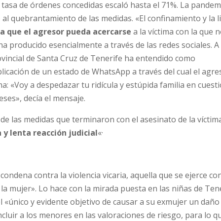
la tasa de órdenes concedidas escaló hasta el 71%. La pandem
 al quebrantamiento de las medidas. «El confinamiento y la l
ra que el agresor pueda acercarse
a la víctima con la que 
ha producido esencialmente a través de las redes sociales. 
rovincial de Santa Cruz de Tenerife ha entendido como
licación de un estado de WhatsApp a través del cual el agre
ima: «Voy a despedazar tu ridícula y estúpida familia en cuest
eses», decía el mensaje.
de las medidas que terminaron con el asesinato de la víctim
 y lenta reacción judicial
«·
condena contra la violencia vicaria, aquella que se ejerce con
 la mujer». Lo hace con la mirada puesta en las niñas de Ten
l «único y evidente objetivo de causar a su exmujer un daño
ncluir a los menores en las valoraciones de riesgo, para lo q