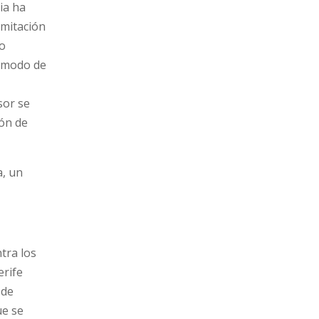
ia ha
imitación
no
A modo de
sor se
ión de
a, un
tra los
erife
 de
ue se