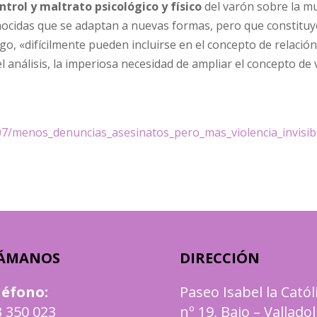
ntrol y maltrato psicológico y físico
del varón sobre la mu
conocidas que se adaptan a nuevas formas, pero que constituy
go, «difícilmente pueden incluirse en el concepto de relación
 análisis, la imperiosa necesidad de ampliar el concepto de 
09/07/menos_denuncias_asesinatos_pero_mas_violencia_invis
ÁMANOS
DIRECCIÓN
léfono
:
Paseo Isabel la Catól
 350 023
nº 19, Bajo – Valladol