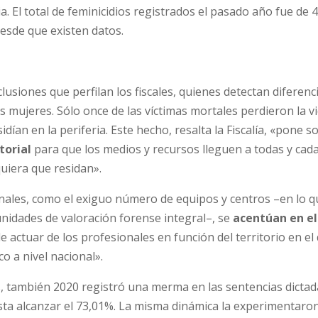
 El total de feminicidios registrados el pasado año fue de 4
desde que existen datos.
clusiones que perfilan los fiscales, quienes detectan diferenc
s mujeres. Sólo once de las víctimas mortales perdieron la v
sidían en la periferia. Este hecho, resalta la Fiscalía, «pone s
torial
para que los medios y recursos lleguen a todas y cad
uiera que residan».
nales, como el exiguo número de equipos y centros –en lo q
 unidades de valoración forense integral–, se
acentúan en e
de actuar de los profesionales en función del territorio en el
o a nivel nacional».
, también 2020 registró una merma en las sentencias dictad
ta alcanzar el 73,01%. La misma dinámica la experimentaron