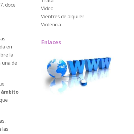
Trata
7, doce
Video
Vientres de alquiler
Violencia
ias
Enlaces
ida en
obre la
a una de
ue
l ámbito
 que
as,
 las