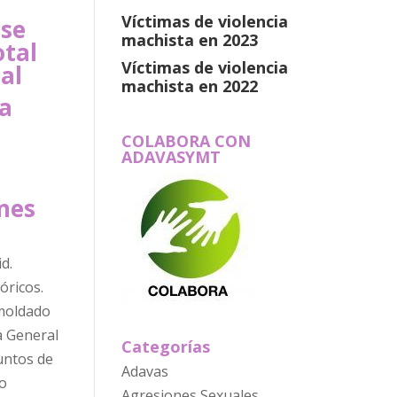
Víctimas de violencia
 se
machista en 2023
otal
Víctimas de violencia
al
machista en 2022
ia
COLABORA CON
ADAVASYMT
enes
óricos.
amoldado
a General
Categorías
suntos de
Adavas
io
Agresiones Sexuales