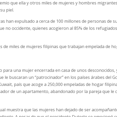
premio que ella y otros miles de mujeres y hombres migrante
su piel.
rras han expulsado a cerca de 100 millones de personas de s
ue no occidente, quienes acogieron al 85% de los refugiados
s de miles de mujeres filipinas que trabajan empelada de h
jo para una mujer encerrada en casa de unos desconocidos, 
e le buscaran un “patrocinador” en los países árabes del G
uwait, país que acoge a 250,000 empeladas de hogar filipina
lador de un apartamento, abandonado por la pareja que le c
o cual muestra que las mujeres han dejado de ser acompañant
iente. A pesar de que el presidente Duterte se emocionó c