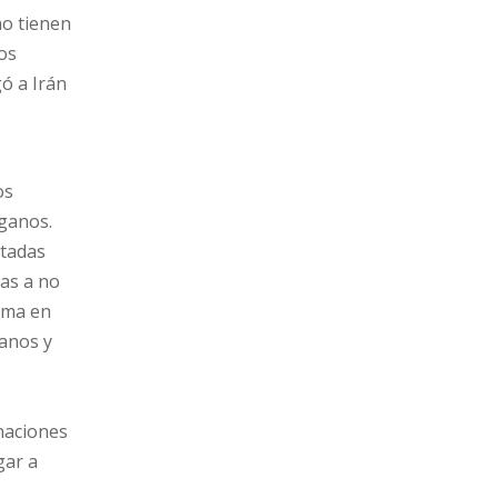
no tienen
los
ó a Irán
os
fganos.
rtadas
das a no
ima en
ganos y
s
inaciones
gar a