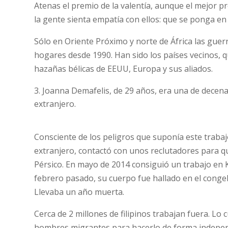
Atenas el premio de la valentía, aunque el mejor 
la gente sienta empatía con ellos: que se ponga en 
Sólo en Oriente Próximo y norte de África las gue
hogares desde 1990. Han sido los países vecinos, q
hazañas bélicas de EEUU, Europa y sus aliados.
Joanna Demafelis, de 29 años, era una de decena
extranjero.
Consciente de los peligros que suponía este traba
extranjero, contactó con unos reclutadores para qu
Pérsico. En mayo de 2014 consiguió un trabajo en K
febrero pasado, su cuerpo fue hallado en el conge
Llevaba un año muerta.
Cerca de 2 millones de filipinos trabajan fuera. L
hombres migrantes para hacerlo de forma independ