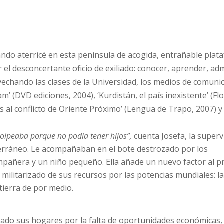
cuando aterricé en esta península de acogida, entrañable pla
el desconcertante oficio de exiliado: conocer, aprender, adm
ovechando las clases de la Universidad, los medios de comuni
 (DVD ediciones, 2004), ‘Kurdistán, el país inexistente’ (Flo
as al conflicto de Oriente Próximo’ (Lengua de Trapo, 2007) y 
lpeaba porque no podía tener hijos”,
cuenta Josefa, la superv
rráneo. Le acompañaban en el bote destrozado por los
mpañera y un niño pequeño. Ella añade un nuevo factor al pr
 militarizado de sus recursos por las potencias mundiales: la
tierra de por medio.
ejado sus hogares por la falta de oportunidades económicas, 