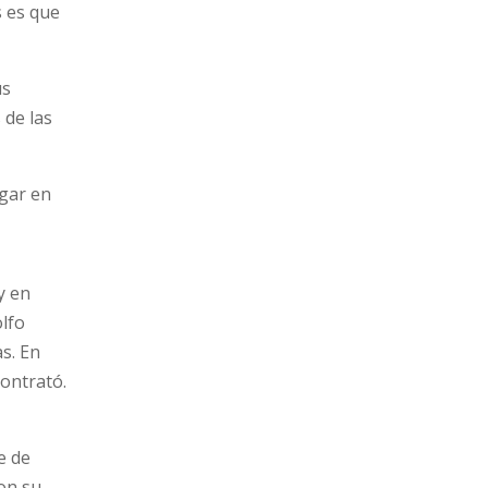
s es que
us
 de las
ogar en
y en
olfo
s. En
ontrató.
e de
on su