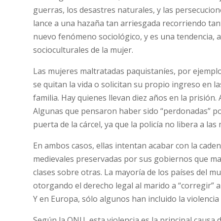
guerras, los desastres naturales, y las persecuci
lance a una hazaña tan arriesgada recorriendo tanta
nuevo fenómeno sociológico, y es una tendencia, a
socioculturales de la mujer.
Las mujeres maltratadas paquistaníes, por ejemp
se quitan la vida o solicitan su propio ingreso en l
familia. Hay quienes llevan diez años en la prisión
Algunas que pensaron haber sido “perdonadas” por 
puerta de la cárcel, ya que la policía no libera a l
En ambos casos, ellas intentan acabar con la cade
medievales preservadas por sus gobiernos que man
clases sobre otras. La mayoría de los países del m
otorgando el derecho legal al marido a “corregir” a 
Y en Europa, sólo algunos han incluido la violencia
Según la ONU, esta violencia es la principal causa