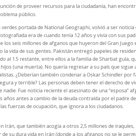
función de proveer recursos para la ciudadanía, han encontr
roblema público.
 verdes portada de National Geographi, volvió a ser noticia 
 fotografiada era de cuando tenía 12 años y vivía con sus pa
 los seis millones de afganos que huyeron del Gran Juego e
 la vida de sus gentes. Pakistán entregó papeles de residen
o al 1.5 restante, entre ellos a la familia de Sharbat gula, q
 hijos (una muerta). No quería regresar a su país que sigue
listas. ¿Deberían también condenar a Oskar Schindler por fa
egura y terrible? Las personas deben tener el derecho de vi
 nadie. Fue noticia reciente el asesinato de una “esposa” a
 años antes a cambio de la deuda contraída por el padre de 
las fuerzas de ocupación, que ignora a los ciudadanos.
 Irán, que también acogía a otros 2,5 millones de iraquíes,
r de su dura vida en Irán (donde a los afganos no se le perm