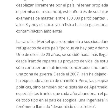
desplazar libremente por el país, ni tener propiedad
el permiso de residencia), este año tres de sus hi
exámenes de máster, entre 100.000 participantes. O
a los 3 y hoy es doctora en física ha sido galardo
contaminación ambiental.
La canciller Merkel que recomienda a sus ciudadano
refugiados de este país “porque ya hay paz y democ
Uno de ellos, de 23 años, se suicidó nada más lleg
desde Irán: de repente su proyecto de vida, de est
sólo contraer un matrimonio concertado sino tambi
una zona de guerra. Desde el 2007, Irán ha dejado 
ha expulsado a cerca de un millón. Pero, las propi
políticas, sino también por el sistema de Apartheid
especialistas iraníes que cada año abandonan el pa
de todo tipo en el país de acogida, una ingeniera 
fenómeno llamado “desperdicio de cerebro”.