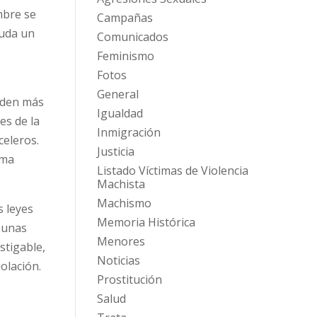
mbre se
Campañas
duda un
Comunicados
Feminismo
Fotos
General
eden más
Igualdad
es de la
Inmigración
celeros.
Justicia
sma
Listado Víctimas de Violencia
Machista
Machismo
as leyes
Memoria Histórica
 unas
Menores
stigable,
Noticias
iolación.
Prostitución
Salud