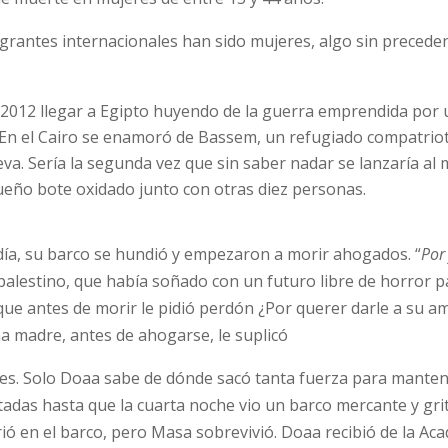
igrantes internacionales han sido mujeres, algo sin preceden
 2012 llegar a Egipto huyendo de la guerra emprendida por
. En el Cairo se enamoró de Bassem, un refugiado compatrio
va. Sería la segunda vez que sin saber nadar se lanzaría al 
ueño bote oxidado junto con otras diez personas.
o día, su barco se hundió y empezaron a morir ahogados. “
Por
 palestino, que había soñado con un futuro libre de horror p
ue antes de morir le pidió perdón ¿Por querer darle a su a
na madre, antes de ahogarse, le suplicó
eses. Solo Doaa sabe de dónde sacó tanta fuerza para mante
tadas hasta que la cuarta noche vio un barco mercante y gri
ió en el barco, pero Masa sobrevivió. Doaa recibió de la Ac