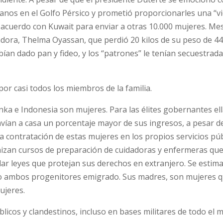
adanos en el Golfo Pérsico y prometió proporcionarles una “v
n acuerdo con Kuwait para enviar a otras 10.000 mujeres. Me
adora, Thelma Oyassan, que perdió 20 kilos de su peso de 44
ían dado pan y fideo, y los “patrones” le tenían secuestrada
or casi todos los miembros de la familia.
anka e Indonesia son mujeres. Para las élites gobernantes el
vían a casa un porcentaje mayor de sus ingresos, a pesar d
la contratación de estas mujeres en los propios servicios pú
nizan cursos de preparación de cuidadoras y enfermeras qu
lar leyes que protejan sus derechos en extranjero. Se estima
no o ambos progenitores emigrado. Sus madres, son mujeres 
ujeres.
icos y clandestinos, incluso en bases militares de todo el 