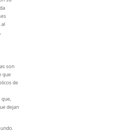
ida
ses
 al
,
las son
e que
blicos de
e
 que,
que dejan
mundo.