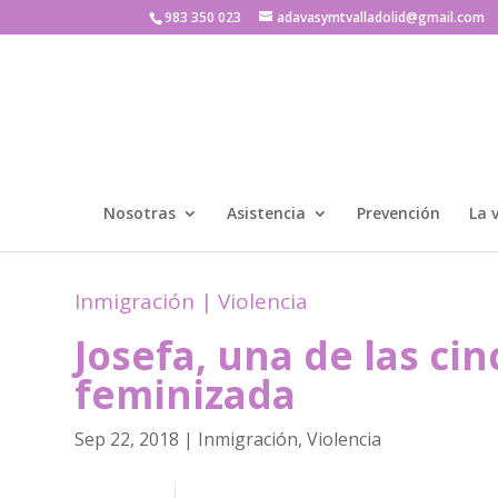
983 350 023
adavasymtvalladolid@gmail.com
Nosotras
Asistencia
Prevención
La 
Inmigración
|
Violencia
Josefa, una de las ci
feminizada
Sep 22, 2018
|
Inmigración
,
Violencia