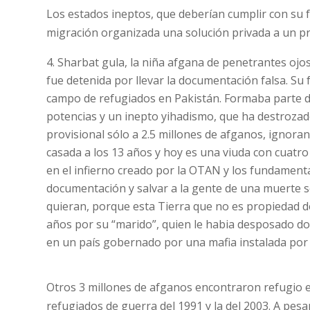
Los estados ineptos, que deberían cumplir con su 
migración organizada una solución privada a un p
Sharbat gula, la niña afgana de penetrantes ojos
fue detenida por llevar la documentación falsa. Su
campo de refugiados en Pakistán. Formaba parte de
potencias y un inepto yihadismo, que ha destrozado
provisional sólo a 2.5 millones de afganos, ignorand
casada a los 13 años y hoy es una viuda con cuatro
en el infierno creado por la OTAN y los fundamenta
documentación y salvar a la gente de una muerte s
quieran, porque esta Tierra que no es propiedad de
años por su “marido”, quien le habia desposado dos
en un país gobernado por una mafia instalada por 
Otros 3 millones de afganos encontraron refugio en
refugiados de guerra del 1991 y la del 2003. A pesa