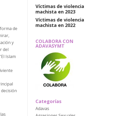
Víctimas de violencia
machista en 2023
Víctimas de violencia
machista en 2022
taforma de
irar,
COLABORA CON
cación y
ADAVASYMT
r del
‘El Islam
iviente
incipal
 decisión
Categorías
Adavas
las
Agresiones Sexuales