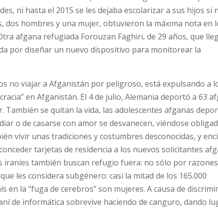
es, ni hasta el 2015 se les dejaba escolarizar a sus hijos si 
jos, dos hombres y una mujer, obtuvieron la máxima nota en 
tra afgana refugiada Forouzan Faghiri, de 29 años, que lleg
nada por diseñar un nuevo dispositivo para monitorear la
s no viajar a Afganistán por peligroso, está expulsando a l
racia” en Afganistán. El 4 de julio, Alemania deportó a 63 a
ar. También se quitan la vida, las adolescentes afganas depo
udiar o de casarse con amor se desvanecen, viéndose obliga
én vivir unas tradiciones y costumbres desconocidas, y enc
conceder tarjetas de residencia a los nuevos solicitantes af
as iraníes también buscan refugio fuera: no sólo por razone
 que les considera subgénero: casi la mitad de los 165.000
ís en la “fuga de cerebros” son mujeres. A causa de discrim
iraní de informática sobrevive haciendo de canguro, dando lu