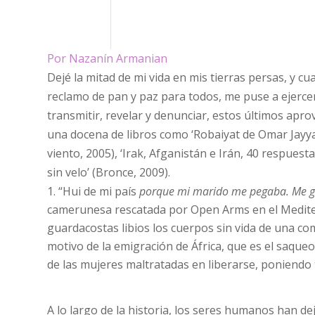
Por Nazanín Armanian
Dejé la mitad de mi vida en mis tierras persas, y 
reclamo de pan y paz para todos, me puse a ejercer 
transmitir, revelar y denunciar, estos últimos apr
una docena de libros como ‘Robaiyat de Omar Jayyam’
viento, 2005), ‘Irak, Afganistán e Irán, 40 respuest
sin velo’ (Bronce, 2009).
“Hui de mi país
porque mi marido me pegaba. Me go
camerunesa rescatada por Open Arms en el Medite
guardacostas libios los cuerpos sin vida de una co
motivo de la emigración de África, que es el saqueo
de las mujeres maltratadas en liberarse, poniendo 
A lo largo de la historia, los seres humanos han d