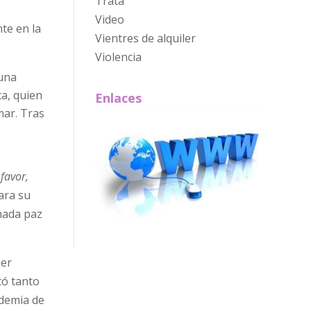
Trata
Video
te en la
Vientres de alquiler
Violencia
 una
ta, quien
Enlaces
mar. Tras
 favor,
ara su
mada paz
ner
tó tanto
ademia de