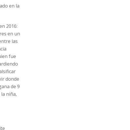
ado en la
en 2016:
dres en un
ntre las
cia
uien fue
 ardiendo
lsificar
vir donde
fgana de 9
la niña,
ite