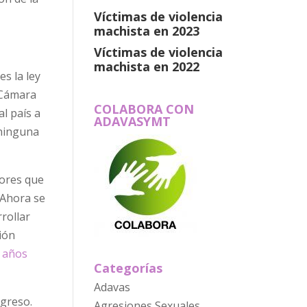
Víctimas de violencia
machista en 2023
Víctimas de violencia
machista en 2022
s la ley
 Cámara
COLABORA CON
al país a
ADAVASYMT
 ninguna
nores que
 Ahora se
rollar
ción
s años
Categorías
Adavas
ngreso.
Agresiones Sexuales