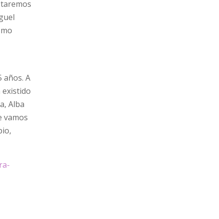
Estaremos
guel
ismo
5 años. A
 existido
a, Alba
ue vamos
pio,
ra-