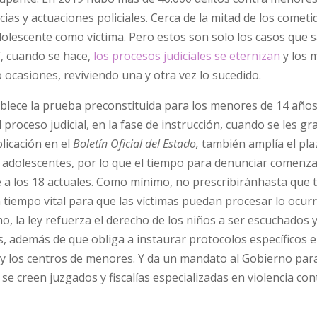
ncias y actuaciones policiales. Cerca de la mitad de los cometi
dolescente como víctima. Pero estos son solo los casos que s
Y, cuando se hace,
los procesos judiciales se eternizan
y los 
 ocasiones, reviviendo una y otra vez lo sucedido.
tablece la prueba preconstituida para los menores de 14 años
proceso judicial, en la fase de instrucción, cuando se les gr
licación en el
Boletín Oficial del Estado,
también amplía el pla
y adolescentes, por lo que el tiempo para denunciar comenza
te a los 18 actuales. Como mínimo, no prescribiránhasta que
 tiempo vital para que las víctimas puedan procesar lo ocurr
mo, la ley refuerza el derecho de los niños a ser escuchados y
s, además de que obliga a instaurar protocolos específicos e
o y los centros de menores. Y da un mandato al Gobierno par
e creen juzgados y fiscalías especializadas en violencia con