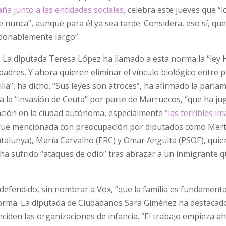
a junto a las entidades sociales,
celebra este jueves que “l
nunca”, aunque para él ya sea tarde. Considera, eso sí, que
rdonablemente largo”.
. La diputada Teresa López ha llamado a esta norma la “ley 
 padres. Y ahora quieren eliminar el vínculo biológico entre 
ilia”, ha dicho. “Sus leyes son atroces”, ha afirmado la parla
a la “invasión de Ceuta” por parte de Marruecos, “que ha j
uación en la ciudad autónoma, especialmente
“las terribles i
fue mencionada con preocupación por diputados como Mer
atalunya), María Carvalho (ERC) y Omar Anguita (PSOE), quie
 ha sufrido “ataques de odio” tras abrazar a un inmigrante 
efendido, sin nombrar a Vox, “que la familia es fundamenta
 norma. La diputada de Ciudadanos Sara Giménez ha destacad
ciden las organizaciones de infancia. “El trabajo empieza ah