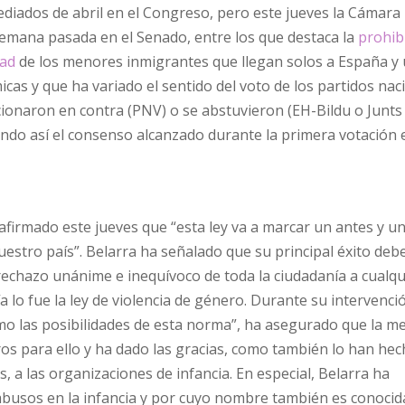
diados de abril en el Congreso, pero este jueves la Cámara
 semana pasada en el Senado, entre los que destaca la
prohib
dad
de los menores inmigrantes que llegan solos a España y
s y que ha variado el sentido del voto de los partidos naci
cionaron en contra (PNV) o se abstuvieron (EH-Bildu o Junts
ando así el consenso alcanzado durante la primera votación 
 afirmado este jueves que “esta ley va a marcar un antes y 
nuestro país”. Belarra ha señalado que su principal éxito debe
echazo unánime e inequívoco de toda la ciudadanía a cualqu
 lo fue la ley de violencia de género. Durante su intervenció
mo las posibilidades de esta norma”, ha asegurado que la m
s para ello y ha dado las gracias, como también lo han hec
 a las organizaciones de infancia. En especial, Belarra ha
abusos en la infancia y por cuyo nombre también es conocid