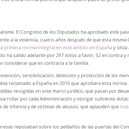
nánime. El Congreso de los Diputados ha aprobado este jueve
rente a la violencia, cuatro años después de que esta misma
la primera norma integral en este ámbito en España
y sitúa 
texto ha salido adelante por 297 votos a favor, 52 en contra y
 considerar que es contraria a la familia.
revención, sensibilización, detección y protección de los me
 había reclamado a España en 2010 que aprobara esta norma.
edidas recogidas en este marco jurídico, que pasan por desar
desarrollar por cada Administración y otorgar suficiente dota
 de infancia y de víctimas de abusos, que aplauden que
tra
mpresas reposaban sobre los peldaños de las puertas del Co