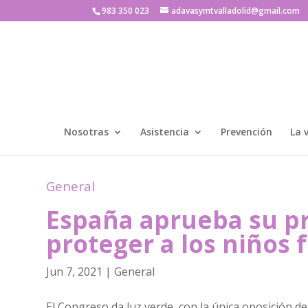
983 350 023
adavasymtvalladolid@gmail.com
Nosotras
Asistencia
Prevención
La 
General
España aprueba su pr
proteger a los niños f
Jun 7, 2021
|
General
El Congreso da luz verde, con la única oposición d