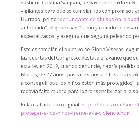
sostiene Cristina Sanjuán, de Save the Children. Ri
vigilantes para que se cumplan los compromisos adq
Hurtado, primer
denunciante de abusos en la abad
anticipado”, él quiere ver “cómo y cuándo se desar
especializados, y asegura que seguirá peleando por 
Este es también el objetivo de Gloria Viseras, exgi
las puertas del Congreso, destaca el avance que sup
esta ley en 2012, cuando denuncié, habría podido p
Macías, de 27 años, pasea nerviosa. Ella sufrió vi
a conseguir que los niños estén más protegidos”, af
todavía falta mucho para lograr sensibilizar a la so
Enlace al artículo original:
https://elpais.com/soci
proteger-a-los-ninos-frente-a-la-violencia.html