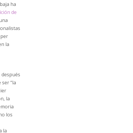
 baja ha
ición de
 una
onalistas
 per
en la
un después
 ser “la
ier
n, la
emoria
ho los
a la