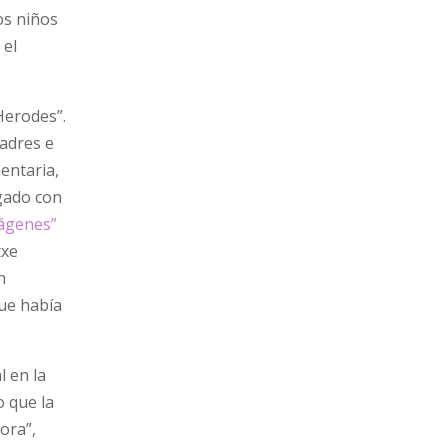
os niños
 el
Herodes”.
padres e
mentaria,
ugado con
mágenes”
txe
n
que había
l en la
o que la
ora”,