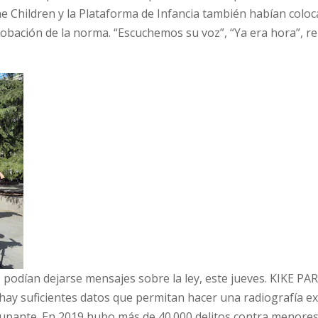
 the Children y la Plataforma de Infancia también habían colo
probación de la norma. “Escuchemos su voz”, “Ya era hora”, r
e podían dejarse mensajes sobre la ley, este jueves. KIKE PA
no hay suficientes datos que permitan hacer una radiografía e
cupante. En 2019 hubo más de 40.000 delitos contra menore