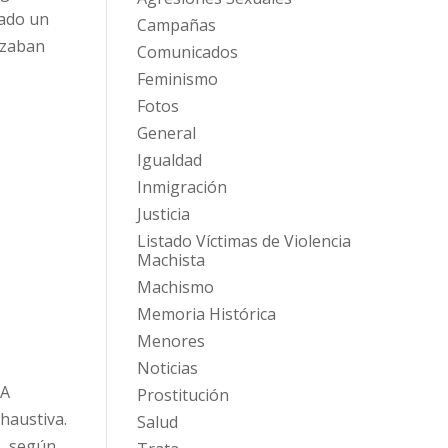
cado un
Campañas
ezaban
Comunicados
Feminismo
Fotos
General
Igualdad
Inmigración
Justicia
Listado Víctimas de Violencia
Machista
Machismo
Memoria Histórica
Menores
Noticias
RA
Prostitución
xhaustiva.
Salud
s, según