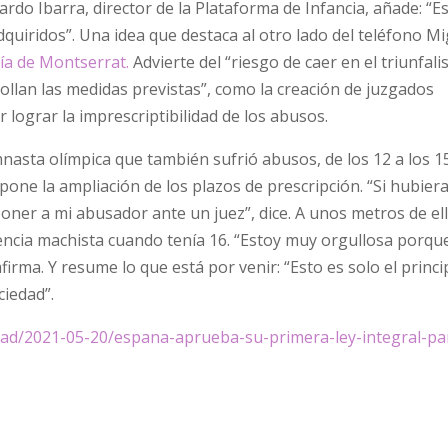
cardo Ibarra, director de la Plataforma de Infancia, añade: “
uiridos”. Una idea que destaca al otro lado del teléfono Mi
ía de Montserrat.
Advierte del “riesgo de caer en el triunfal
rollan las medidas previstas”, como la creación de juzgados
lograr la imprescriptibilidad de los abusos.
mnasta olímpica que también sufrió abusos, de los 12 a los 1
one la ampliación de los plazos de prescripción. “Si hubiera
oner a mi abusador ante un juez”, dice. A unos metros de ell
olencia machista cuando tenía 16. “Estoy muy orgullosa porq
irma. Y resume lo que está por venir: “Esto es solo el princi
ciedad”.
edad/2021-05-20/espana-aprueba-su-primera-ley-integral-pa