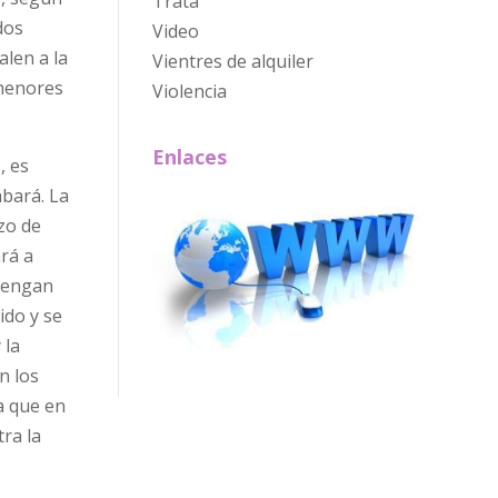
Trata
dos
Video
alen a la
Vientres de alquiler
menores
Violencia
Enlaces
, es
abará. La
zo de
rá a
 tengan
ido y se
 la
n los
a que en
tra la