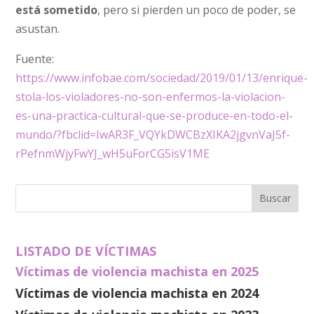
está sometido
, pero si pierden un poco de poder, se
asustan.
Fuente:
https://www.infobae.com/sociedad/2019/01/13/enrique-
stola-los-violadores-no-son-enfermos-la-violacion-
es-una-practica-cultural-que-se-produce-en-todo-el-
mundo/?fbclid=IwAR3F_VQYkDWCBzXIKA2jgvnVaJ5f-
rPefnmWjyFwYJ_wH5uForCG5isV1ME
LISTADO DE VÍCTIMAS
Víctimas de violencia machista en 2025
Víctimas de violencia machista en 2024