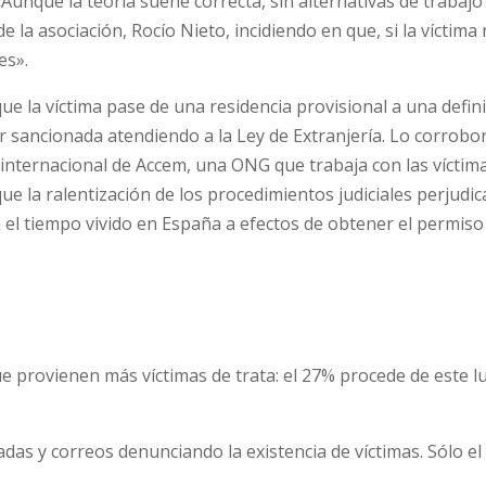
Aunque la teoría suene correcta, sin alternativas de trabajo
e la asociación, Rocío Nieto, incidiendo en que, si la víctima
es».
e la víctima pase de una residencia provisional a una defini
ser sancionada atendiendo a la Ley de Extranjería. Lo corrobo
nternacional de Accem, una ONG que trabaja con las víctim
que la ralentización de los procedimientos judiciales perjudi
a el tiempo vivido en España a efectos de obtener el permiso
e provienen más víctimas de trata: el 27% procede de este l
adas y correos denunciando la existencia de víctimas. Sólo e