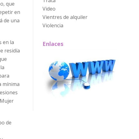
Trata
no, que
Video
epetir en
Vientres de alquiler
rá de una
Violencia
 en la
Enlaces
e residía
que
la
para
ta mínima
resiones
 Mujer
po de