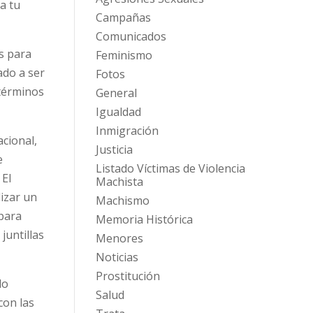
a tu
Campañas
Comunicados
s para
Feminismo
ado a ser
Fotos
 términos
General
Igualdad
Inmigración
acional,
Justicia
e
Listado Víctimas de Violencia
 El
Machista
lizar un
Machismo
 para
Memoria Histórica
juntillas
Menores
Noticias
Prostitución
lo
Salud
con las