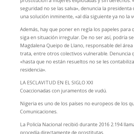
prostitución a mujeres explotadas y sin derechos. «
seguridad no se las salva», denuncia la presidenta d
una solución inminente, «al día siguiente ya no la v
Además, hay que poner en regla los papeles para qu
siga en situación irregular. De no ser así, podría 
Magdalena Queipo de Llano, responsable del área i
trata, entre otros colectivos vulnerable. Denuncia 
«hasta que no están resueltos no se les contabiliz
residencia».
LA ESCLAVITUD EN EL SIGLO XXI
Coaccionadas con juramentos de vudú.
Nigeria es uno de los países no europeos de los qu
Comunicaciones.
La Policía Nacional recibió durante 2016 2.194 llam
procedía directamente de prostitutas.