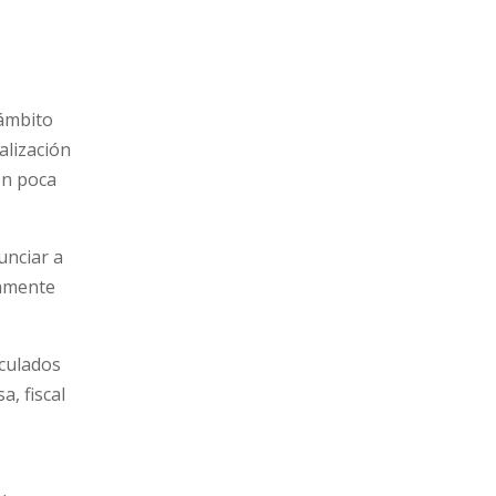
 ámbito
alización
on poca
unciar a
tamente
nculados
, fiscal