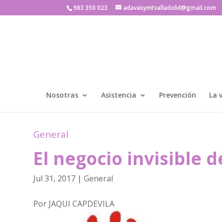
983 350 023
adavasymtvalladolid@gmail.com
Nosotras
Asistencia
Prevención
La 
General
El negocio invisible d
Jul 31, 2017
|
General
Por JAQUI CAPDEVILA