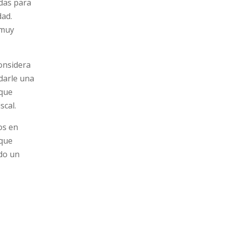
adas para
dad.
 muy
onsidera
 darle una
 que
scal.
os en
 que
do un