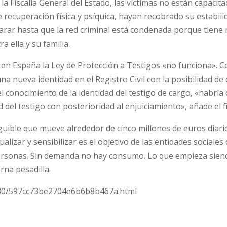
la Fiscalía General del Estado, las víctimas no están capacit
 recuperación física y psíquica, hayan recobrado su estabili
larar hasta que la red criminal está condenada porque tiene
 ella y su familia.
 en España la Ley de Protección a Testigos «no funciona». C
na nueva identidad en el Registro Civil con la posibilidad de
l conocimiento de la identidad del testigo de cargo, «habría
del testigo con posterioridad al enjuiciamiento», añade el fi
inguible que mueve alrededor de cinco millones de euros diari
alizar y sensibilizar es el objetivo de las entidades sociales
Personas. Sin demanda no hay consumo. Lo que empieza sien
na pesadilla.
/30/597cc73be2704e6b6b8b467a.html