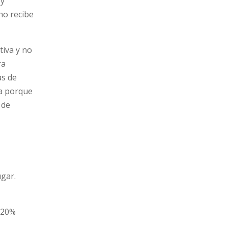
 y
 no recibe
tiva y no
ra
as de
ca porque
 de
ugar.
l 20%