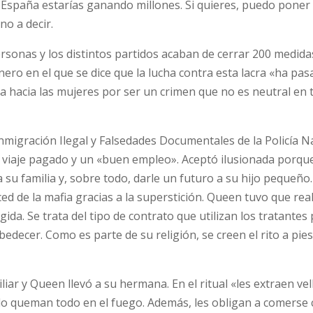
 España estarías ganando millones. Si quieres, puedo poner 
no a decir.
ersonas y los distintos partidos acaban de cerrar 200 medida
nero en el que se dice que la lucha contra esta lacra «ha pas
ncia hacia las mujeres por ser un crimen que no es neutral en
Inmigración Ilegal y Falsedades Documentales de la Policía N
n viaje pagado y un «buen empleo». Aceptó ilusionada porqu
u familia y, sobre todo, darle un futuro a su hijo pequeño.
d de la mafia gracias a la superstición. Queen tuvo que rea
ida. Se trata del tipo de contrato que utilizan los tratantes
edecer. Como es parte de su religión, se creen el rito a pies 
iar y Queen llevó a su hermana. En el ritual «les extraen vel
 lo queman todo en el fuego. Además, les obligan a comerse 