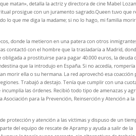
que matan», detalla la actriz y directora de cine Mabel Loza
 ritual prosigue con un juramento sagrado.Queen tuvo que r
odo lo que me diga la madame; si no lo hago, mi familia mori
cos, donde la metieron en una patera con otros inmigrantes
ras contactó con el hombre que la trasladaría a Madrid, dond
 obligada a prostituirse para pagar 40.000 euros, la deuda 
destina que la introdujo en España. Si no accedía, rompería 
an morir ella o su hermana. La red aprovechó esa coacción 
s regiones. Trabajó a destajo. Tenía que cumplir con una cuo
ue incumplía las órdenes. Recibió todo tipo de amenazas y ag
a Asociación para la Prevención, Reinserción y Atención a la
de protección y atención a las víctimas y dispuso de un tiem
parte del equipo de rescate de Apramp y ayuda a salir de la