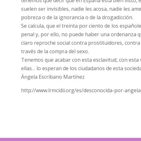
tenemos que decir que en España está bien visto, e
suelen ser invisibles, nadie les acosa, nadie les am
pobreza o de la ignorancia o de la drogadicción.
Se calcula, que el treinta por ciento de los español
penal y, por ello, no puede haber una ordenanza qu
claro reproche social contra prostituidores, contr
través de la compra del sexo.
Tenemos que acabar con esta esclavitud, con esta v
ellas… lo esperan de los ciudadanos de esta socie
Ángela Escribano Martínez
http://www.lrmcidii.org/es/desconocida-por-angel