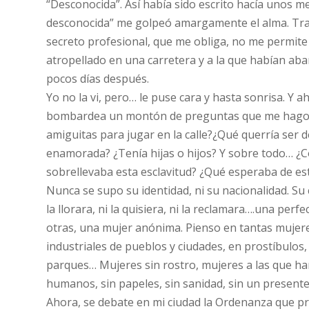
“Desconocida”. Así había sido escrito hacía unos m
desconocida” me golpeó amargamente el alma. Trabaj
secreto profesional, que me obliga, no me permite 
atropellado en una carretera y a la que habían aba
pocos días después.
Yo no la vi, pero… le puse cara y hasta sonrisa. Y 
bombardea un montón de preguntas que me hago sin
amiguitas para jugar en la calle?¿Qué querría ser
enamorada? ¿Tenía hijas o hijos? Y sobre todo… ¿C
sobrellevaba esta esclavitud? ¿Qué esperaba de est
Nunca se supo su identidad, ni su nacionalidad. Su
la llorara, ni la quisiera, ni la reclamara….una pe
otras, una mujer anónima. Pienso en tantas mujeres
industriales de pueblos y ciudades, en prostíbulos
parques… Mujeres sin rostro, mujeres a las que ha
humanos, sin papeles, sin sanidad, sin un presente
Ahora, se debate en mi ciudad la Ordenanza que pr