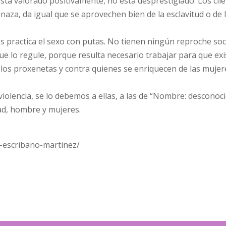
stá valorado positivamente, no está desprestigiado. Los cli
enaza, da igual que se aprovechen bien de la esclavitud o de 
es practica el sexo con putas. No tienen ningún reproche soci
e lo regule, porque resulta necesario trabajar para que exi
a los proxenetas y contra quienes se enriquecen de las mujer
iolencia, se lo debemos a ellas, a las de “Nombre: desconoci
dad, hombre y mujeres.
a-escribano-martinez/