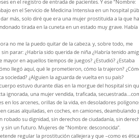
eses en el registro de entrada de pacientes. Y ese “Nombre:
o en el Servicio de Medicina Intensiva en un hospital públ
dar más, solo diré que era una mujer prostituida a la que h
ndonado tirada en la cuneta en un estado muy grave. Había 
ahora no me la puedo quitar de la cabeza. y, sobre todo, me
 parar: ¿Habría sido querida de niña ¿Habría tenido amig
 de mayor en aquellos tiempos de juegos? ¿Estudió? ¿Estaba
ómo llegó aquí, qué le prometieron, cómo la trajeron? ¿Có
a sociedad? ¿Alguien la aguarda de vuelta en su país?
 cuerpo estuvo durante días en la morgue del hospital sin q
rfecta ignorada, una mujer vendida, traficada, secuestrada….c
 en los arcenes, orillas de la vida, en desoladores polígono
, en casas alquiladas, en coches, en camiones, deambulando 
n robado su dignidad, sin derechos de ciudadanía, sin derec
 y sin un futuro. Mujeres de “Nombre: desconocida”.
etende regular la prostitución callejera y que –como es éti