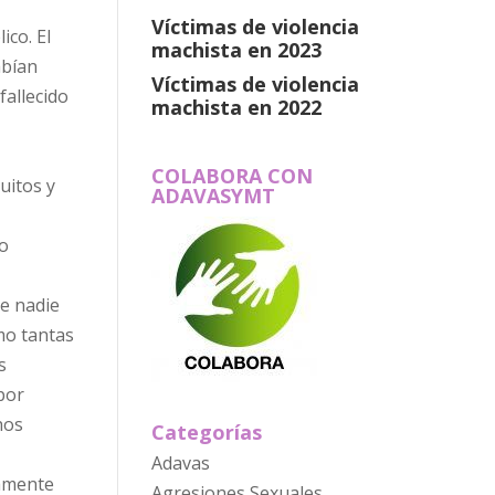
Víctimas de violencia
ico. El
machista en 2023
abían
Víctimas de violencia
fallecido
machista en 2022
COLABORA CON
uitos y
ADAVASYMT
mo
ue nadie
omo tantas
s
por
hos
Categorías
Adavas
camente
Agresiones Sexuales