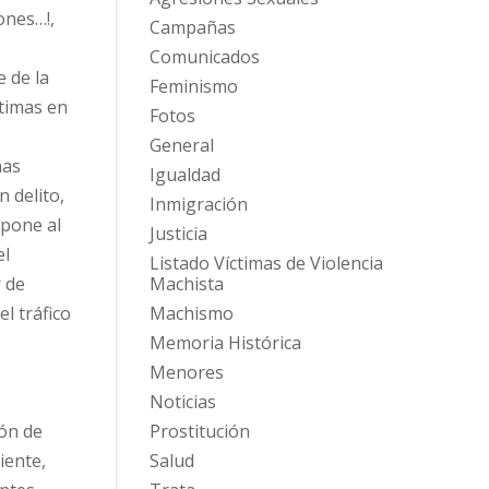
ones…!,
Campañas
Comunicados
e de la
Feminismo
ctimas en
Fotos
General
nas
Igualdad
n delito,
Inmigración
 pone al
Justicia
el
Listado Víctimas de Violencia
r de
Machista
el tráfico
Machismo
Memoria Histórica
Menores
Noticias
ión de
Prostitución
iente,
Salud