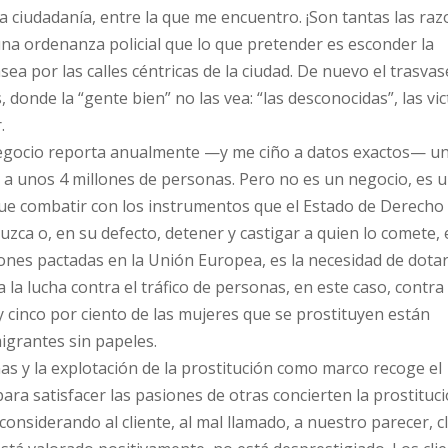
a ciudadanía, entre la que me encuentro. ¡Son tantas las raz
una ordenanza policial que lo que pretender es esconder la
ea por las calles céntricas de la ciudad. De nuevo el trasvas
 donde la “gente bien” no las vea: “las desconocidas”, las vi
.
negocio reporta anualmente —y me ciño a datos exactos— u
a a unos 4 millones de personas. Pero no es un negocio, es u
 que combatir con los instrumentos que el Estado de Derecho
zca o, en su defecto, detener y castigar a quien lo comete, 
iones pactadas en la Unión Europea, es la necesidad de dota
 la lucha contra el tráfico de personas, en este caso, contra 
y cinco por ciento de las mujeres que se prostituyen están
igrantes sin papeles.
nas y la explotación de la prostitución como marco recoge el
ra satisfacer las pasiones de otras concierten la prostituc
nsiderando al cliente, al mal llamado, a nuestro parecer, cl