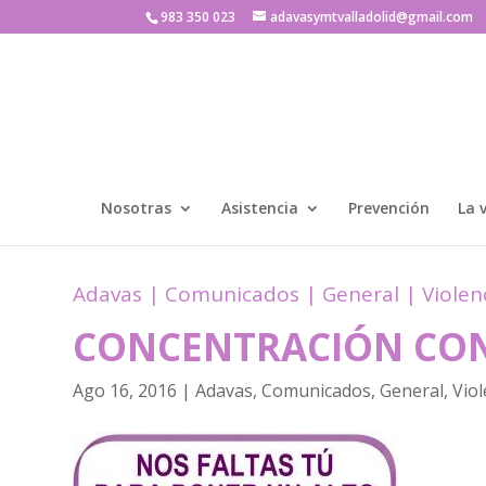
983 350 023
adavasymtvalladolid@gmail.com
Nosotras
Asistencia
Prevención
La 
Adavas
|
Comunicados
|
General
|
Violen
CONCENTRACIÓN CON
Ago 16, 2016
|
Adavas
,
Comunicados
,
General
,
Viol