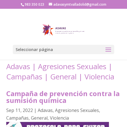
983 350 023
adavasymtvalladolid@gmail.com
Seleccionar página
Adavas
|
Agresiones Sexuales
|
Campañas
|
General
|
Violencia
Campaña de prevención contra la
sumisión química
Sep 11, 2022
|
Adavas
,
Agresiones Sexuales
,
Campañas
,
General
,
Violencia