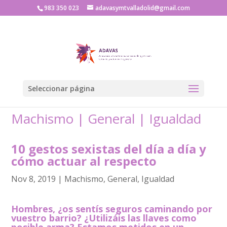
983 350 023
adavasymtvalladolid@gmail.com
Seleccionar página
Machismo
|
General
|
Igualdad
10 gestos sexistas del día a día y
cómo actuar al respecto
Nov 8, 2019
|
Machismo
,
General
,
Igualdad
Hombres, ¿os sentís seguros caminando por
vuestro barrio? ¿Utilizáis las llaves como