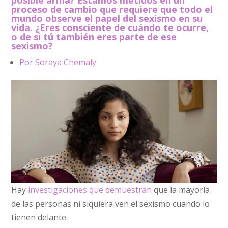
posible arma? Estamos metidos en un
proceso de cambio que requiere que todo el
mundo observe el papel del sexismo en su
vida. ¿Eres consciente de cuándo te ocurre,
o de si tú también eres parte de ese
sexismo?
Por Soraya Chemaly
Hay
investigaciones que demuestran
que la mayoría
de las personas ni siquiera ven el sexismo cuando lo
tienen delante.