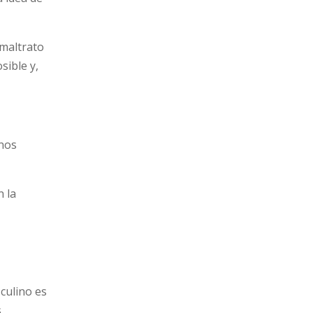
 maltrato
sible y,
 nos
n la
culino es
s