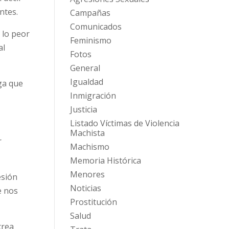
ntes.
Campañas
Comunicados
o lo peor
Feminismo
al
Fotos
General
Igualdad
ga que
Inmigración
Justicia
Listado Víctimas de Violencia
Machista
r
Machismo
Memoria Histórica
Menores
esión
Noticias
e nos
Prostitución
Salud
crea