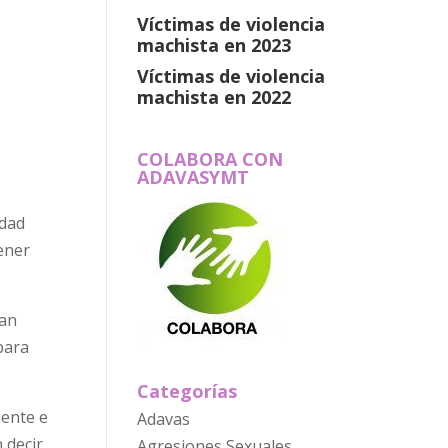
Víctimas de violencia
machista en 2023
Víctimas de violencia
machista en 2022
COLABORA CON
ADAVASYMT
edad
ener
han
para
Categorías
iente e
Adavas
 decir
Agresiones Sexuales