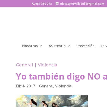
983 350 023
adavasymtvalladolid@gmail.com
Nosotras
Asistencia
Prevención
La 
General
|
Violencia
Yo también digo NO a
Dic 4, 2017
|
General
,
Violencia