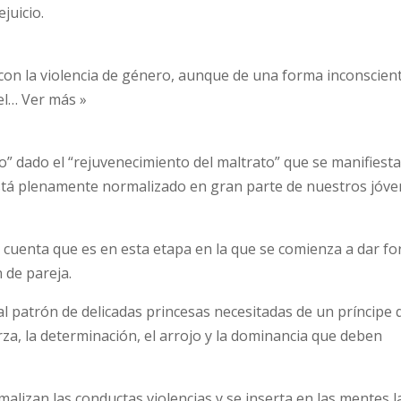
juicio.
 con la violencia de género, aunque de una forma inconscien
el… Ver más »
” dado el “rejuvenecimiento del maltrato” que se manifiesta
stá plenamente normalizado en gran parte de nuestros jóve
uenta que es en esta etapa en la que se comienza a dar fo
 de pareja.
l patrón de delicadas princesas necesitadas de un príncipe 
erza, la determinación, el arrojo y la dominancia que deben
alizan las conductas violencias y se inserta en las mentes l