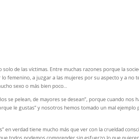
o solo de las víctimas. Entre muchas razones porque la soci
lo femenino, a juzgar a las mujeres por su aspecto y a no t
 mucho sexo o más bien poco…
ños se pelean, de mayores se desean”, porque cuando nos 
porque le gustas” y nosotros hemos tomado un mal ejemplo 
es” en verdad tiene mucho más que ver con la crueldad consc
s que todos podemos comprender sin esfuerzo lo que quieren