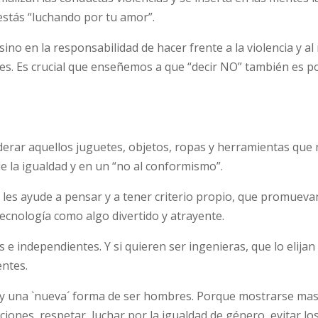
estás “luchando por tu amor”.
no en la responsabilidad de hacer frente a la violencia y al
es. Es crucial que enseñemos a que “decir NO” también es po
erar aquellos juguetes, objetos, ropas y herramientas que
de la igualdad y en un “no al conformismo”.
les ayude a pensar y a tener criterio propio, que promueva
tecnología como algo divertido y atrayente.
s e independientes. Y si quieren ser ingenieras, que lo elijan
entes.
y una `nueva´ forma de ser hombres. Porque mostrarse mas
iones, respetar, luchar por la igualdad de género, evitar lo