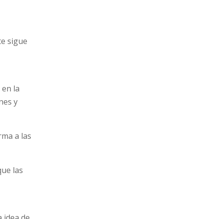
te sigue
 en la
nes y
rma a las
que las
a idea de