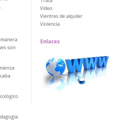
Trata
.
Video
Vientres de alquiler
Violencia
a manera
Enlaces
pues son
omienza
acaba
icológico
edagogía