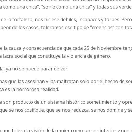
 como una chica”, “se ríe como una chica” y todas sus vertie
de la fortaleza, nos hiciese débiles, incapaces y torpes. Per
eor de los casos, toleramos ese tipo de “creencias” con tot
uye la causa y consecuencia de que cada 25 de Noviembre ten
 lacra social que constituye la violencia de género.
a, ya no se puede parar de ver
s que las asesinan y las maltratan solo por el hecho de se
a es la horrorosa realidad.
ue son producto de un sistema histórico sometimiento y opr
, que se nos cosifique, que se nos reduzca, se nos domine y s
ue tolera la visión de la mujer como un ser inferior y que 