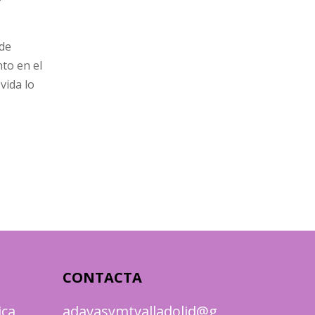
 de
to en el
vida lo
CONTACTA
ica
adavasymtvalladolid@g