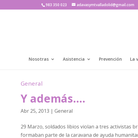
983 350 023
adavasymtvalladolid@gmail.com
Nosotras
Asistencia
Prevención
La 
General
Y además….
Abr 25, 2013
|
General
29 Marzo, soldados libios violan a tres activistas b
formaban parte de la caravana de ayuda humanitari