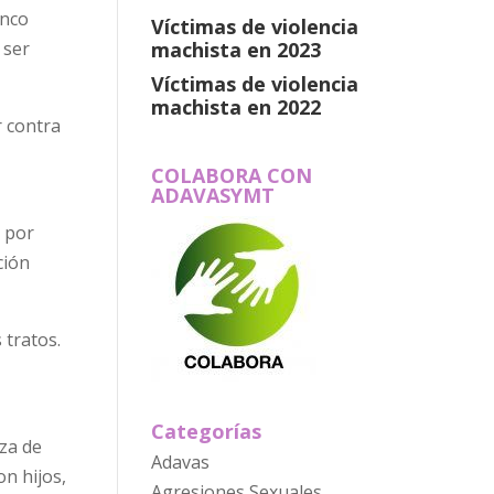
inco
Víctimas de violencia
machista en 2023
 ser
Víctimas de violencia
machista en 2022
r contra
COLABORA CON
ADAVASYMT
s por
ción
 tratos.
Categorías
aza de
Adavas
n hijos,
Agresiones Sexuales