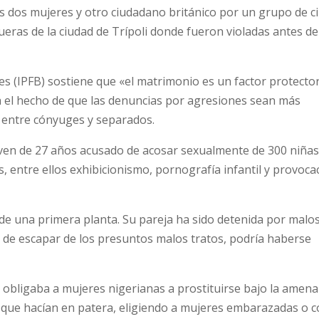
as dos mujeres y otro ciudadano británico por un grupo de c
ueras de la ciudad de Trípoli donde fueron violadas antes de
ares (IPFB) sostiene que «el matrimonio es un factor protecto
ra el hecho de que las denuncias por agresiones sean más
 entre cónyuges y separados.
joven de 27 años acusado de acosar sexualmente de 300 niña
s, entre ellos exhibicionismo, pornografía infantil y provoca
de una primera planta. Su pareja ha sido detenida por malos
 de escapar de los presuntos malos tratos, podría haberse
e obligaba a mujeres nigerianas a prostituirse bajo la amen
 que hacían en patera, eligiendo a mujeres embarazadas o co