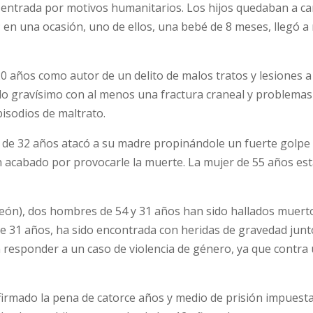
su entrada por motivos humanitarios. Los hijos quedaban a c
 en una ocasión, uno de ellos, una bebé de 8 meses, llegó a
20 años como autor de un delito de malos tratos y lesiones a 
o gravísimo con al menos una fractura craneal y problemas
pisodios de maltrato.
e de 32 años atacó a su madre propinándole un fuerte golpe 
n acabado por provocarle la muerte. La mujer de 55 años es
León), dos hombres de 54 y 31 años han sido hallados muert
de 31 años, ha sido encontrada con heridas de gravedad junt
n responder a un caso de violencia de género, ya que contra
nfirmado la pena de catorce años y medio de prisión impuest