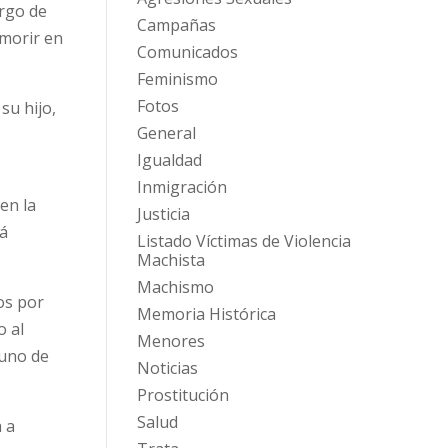
argo de
Campañas
 morir en
Comunicados
Feminismo
Fotos
su hijo,
General
Igualdad
Inmigración
en la
Justicia
tá
Listado Víctimas de Violencia
Machista
Machismo
os por
Memoria Histórica
o al
Menores
 uno de
Noticias
Prostitución
Salud
a a