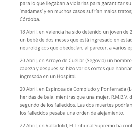
para lo que llegaban a violarlas para garantizar 
‘madames’ y en muchos casos sufrían malos tratos;
Córdoba.
18 Abril, en Valencia ha sido detenido un joven de 
un bebé de dos meses que está ingresado en estad
neurológicos que obedecían, al parecer, a varios e
20 Abril, en Arroyo de Cuéllar (Segovia) un hombr
cabeza y después se hizo varios cortes que habría
ingresada en un Hospital.
20 Abril, en Espinosa de Compludo y Ponferrada (
heridas de bala, mientras que una mujer, R.M.B.V. 
segundo de los fallecidos. Las dos muertes podría
los fallecidos pesaba una orden de alejamiento.
22 Abril, en Valladolid, El Tribunal Supremo ha co