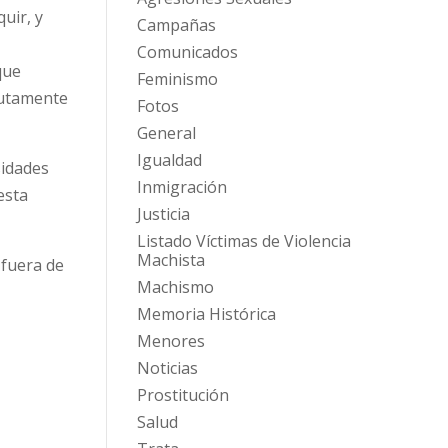
uir, y
Campañas
Comunicados
que
Feminismo
lutamente
Fotos
General
Igualdad
sidades
Inmigración
esta
Justicia
Listado Víctimas de Violencia
Machista
 fuera de
Machismo
Memoria Histórica
Menores
Noticias
Prostitución
Salud