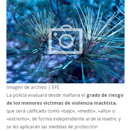
Imagen de archivo | EFE
La policía evaluará desde mañana el
grado de riesgo
de los menores víctimas de violencia machista
,
que será calificado como «bajo», «medio», «alto» o
«extremo», de forma independiente al de la madre, y
se les aplicarán las medidas de protección