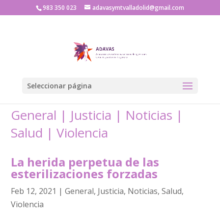
983 350 023
adavasymtvalladolid@gmail.com
Seleccionar página
General
|
Justicia
|
Noticias
|
Salud
|
Violencia
La herida perpetua de las
esterilizaciones forzadas
Feb 12, 2021
|
General
,
Justicia
,
Noticias
,
Salud
,
Violencia