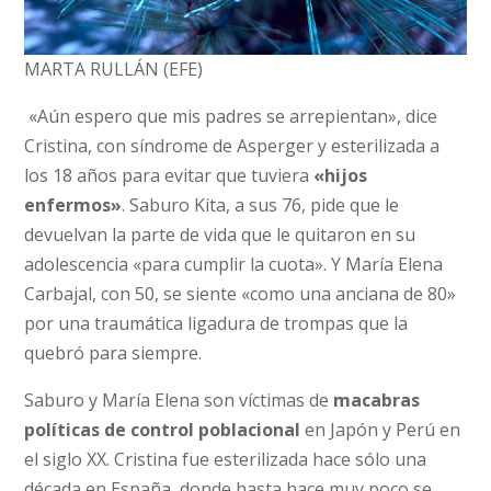
MARTA RULLÁN (EFE)
«Aún espero que mis padres se arrepientan», dice
Cristina, con síndrome de Asperger y esterilizada a
los 18 años para evitar que tuviera
«hijos
enfermos»
. Saburo Kita, a sus 76, pide que le
devuelvan la parte de vida que le quitaron en su
adolescencia «para cumplir la cuota». Y María Elena
Carbajal, con 50, se siente «como una anciana de 80»
por una traumática ligadura de trompas que la
quebró para siempre.
Saburo y María Elena son víctimas de
macabras
políticas de control poblacional
en Japón y Perú en
el siglo XX. Cristina fue esterilizada hace sólo una
década en España, donde hasta hace muy poco se