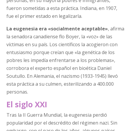
personas, en su mayoría pobres e inmigrantes,
fueron sometidas a esta práctica. Indiana, en 1907,
fue el primer estado en legalizarla.
La eugenesia era «socialmente aceptable»
, afirma
la senadora canadiense flo Boyer, la «voz» de las
víctimas en su país. Los científicos la acogieron con
entusiasmo porque creían que «la genética de los
pobres les impedía enfrentarse a los problemas»,
corrobora el experto español en bioética Daniel
Soutullo. En Alemania, el nazismo (1933-1945) llevó
esta práctica a su culmen, esterilizando a 400.000
personas.
El siglo XXI
Tras la II Guerra Mundial, la eugenesia perdió
popularidad por el descrédito del régimen nazi. Sin
embargo, con el paso de los años, algunos países