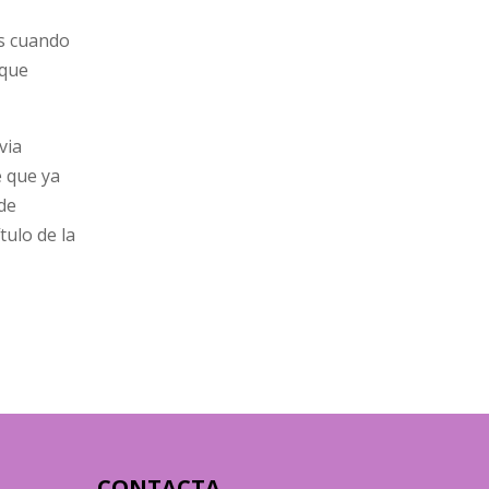
es cuando
 que
via
e que ya
de
tulo de la
CONTACTA