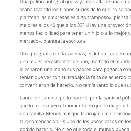
Una política integral que vaya más allá de una em
acaba lavando los trapos sucios de lo que no se a
plantean las empresas es algo tramposo», piensa N
mejores a los 40 que a los 33? «Hay una proyección 
menos flexibilidad para tener un hijo o a lo mejor 
mercado», plantea la escritora.
Otra pregunta ronda, además, el debate: ¿quién pu
una mujer necesite más de uno), no todo el mundo p
le echaron una mano sus padres para pagar la conge
tenían que ver con su trabajo: la falta de acuerdo c
convencieron de hacerlo. No temía tanto lo que suc
Laura, en cambio, pudo hacerlo por la sanidad públ
que lo hiciera: «En el momento en que te diagnosti
una familia. Menos mal que la cirujana me insistió»
la recomendación. Es uno de los pocos casos en los
podido hacerlo. No creo que todo el mundo pueda a