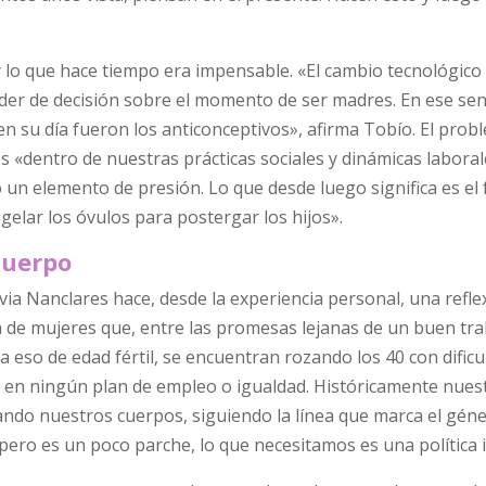
 lo que hace tiempo era impensable. «El cambio tecnológico
der de decisión sobre el momento de ser madres. En ese sen
en su día fueron los anticonceptivos», afirma Tobío. El prob
s «dentro de nuestras prácticas sociales y dinámicas laboral
n elemento de presión. Lo que desde luego significa es el 
ngelar los óvulos para postergar los hijos».
cuerpo
Silvia Nanclares hace, desde la experiencia personal, una refle
 de mujeres que, entre las promesas lejanas de un buen trab
 eso de edad fértil, se encuentran rozando los 40 con dificu
ta en ningún plan de empleo o igualdad. Históricamente nues
ndo nuestros cuerpos, siguiendo la línea que marca el gén
ero es un poco parche, lo que necesitamos es una política i