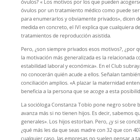
óvulos? «
Los motivos por los que pueden acogerse
óvulos por un tratamiento médico como puede se
para enumerarlos y obviamente privados», dicen d
medida en concreto, el IVI explica que cualquiera 
tratamientos de reproducción asistida.
Pero, ¿son siempre privados esos motivos?, ¿por q
la motivación más generalizada es la relacionada c
estabilidad laboral y económica». En el Club subr
no conocerán quién acude a ellos. Señalan tambié
conciliación amplios. «A
plazar la maternidad entend
beneficia a la persona que se acoge a esta posibili
La socióloga Constanza Tobío pone negro sobre bl
avanza más si no tienen hijos. Es decir, sabemos que
generales». Los hijos estorban. Pero, ¿y si se con
¿qué más les da que seas madre con 32 que con 40
cualquier caso, las empresas no suelen pensar a ta