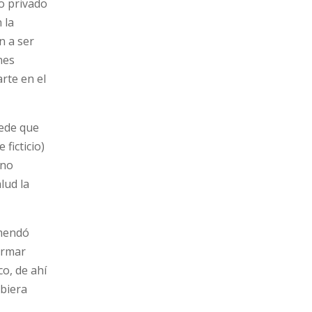
o privado
 la
n a ser
nes
rte en el
uede que
ficticio)
 no
lud la
omendó
ormar
co, de ahí
ubiera