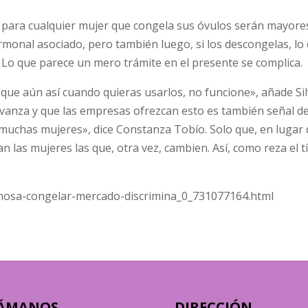
s para cualquier mujer que congela sus óvulos serán mayor
ormonal asociado, pero también luego, si los descongelas, lo
 Lo que parece un mero trámite en el presente se complica.
 que aún así cuando quieras usarlos, no funcione», añade Sil
avanza y que las empresas ofrezcan esto es también señal d
 muchas mujeres», dice Constanza Tobío. Solo que, en lugar 
 las mujeres las que, otra vez, cambien. Así, como reza el tí
ganosa-congelar-mercado-discrimina_0_731077164.html
ÁMANOS
DIRECCIÓN