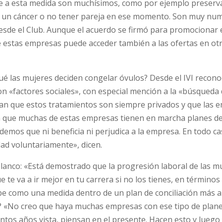
 a esta medida son muchísimos, como por ejemplo preserva
r un cáncer o no tener pareja en ese momento. Son muy nu
esde el Club. Aunque el acuerdo se firmó para promocionar 
de estas empresas puede acceder también a las ofertas en ot
ué las mujeres deciden congelar óvulos? Desde el IVI recon
on «factores sociales», con especial mención a la «búsqueda 
ayan que estos tratamientos son siempre privados y que las 
n que muchas de estas empresas tienen en marcha planes d
emos que ni beneficia ni perjudica a la empresa. En todo c
dad voluntariamente», dicen.
anco: «Está demostrado que la progresión laboral de las m
 te va a ir mejor en tu carrera si no los tienes, en términos
cibe como una medida dentro de un plan de conciliación más a
? «No creo que haya muchas empresas con ese tipo de plane
ntos años vista, piensan en el presente. Hacen esto y luego