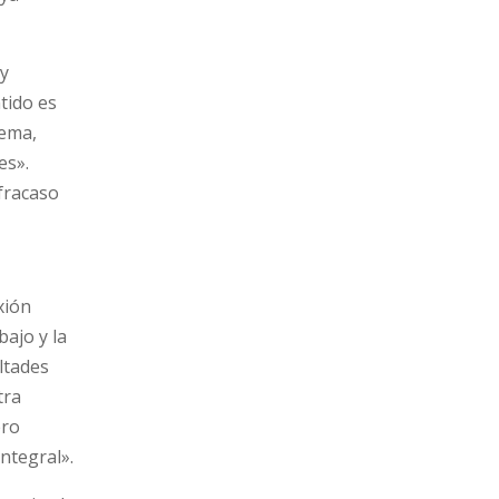
 y
tido es
lema,
es».
fracaso
xión
ajo y la
ltades
tra
ero
ntegral».