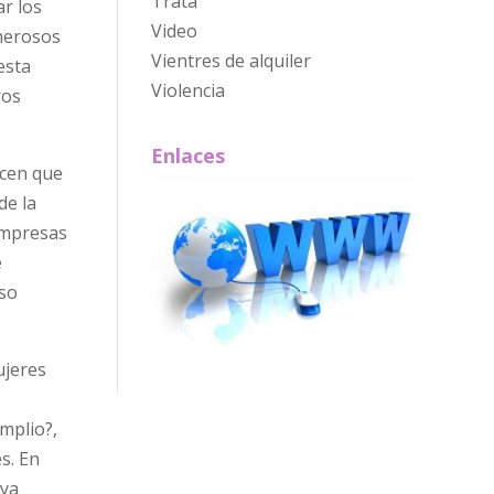
Trata
r los
Video
merosos
Vientres de alquiler
esta
Violencia
ros
Enlaces
ocen que
de la
empresas
e
aso
ujeres
mplio?,
s. En
 ya