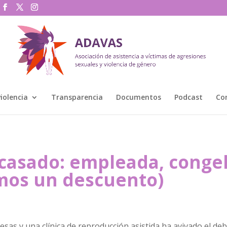
violencia
Transparencia
Documentos
Podcast
Co
racasado: empleada, conge
emos un descuento)
sas y una clínica de reproducción asistida ha avivado el de