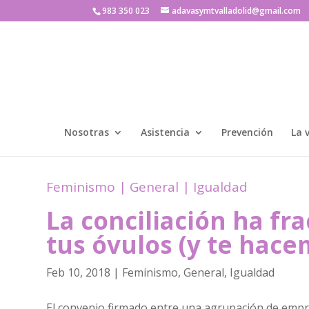
983 350 023
adavasymtvalladolid@gmail.com
Nosotras
Asistencia
Prevención
La 
Feminismo
|
General
|
Igualdad
La conciliación ha f
tus óvulos (y te hac
Feb 10, 2018
|
Feminismo
,
General
,
Igualdad
El convenio firmado entre una agrupación de empre