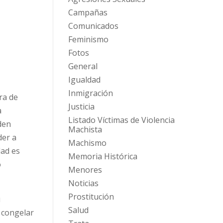
Campañas
Comunicados
Feminismo
Fotos
General
Igualdad
Inmigración
ra de
Justicia
a
Listado Víctimas de Violencia
den
Machista
der a
Machismo
dad es
Memoria Histórica
o
Menores
Noticias
Prostitución
u
Salud
 congelar