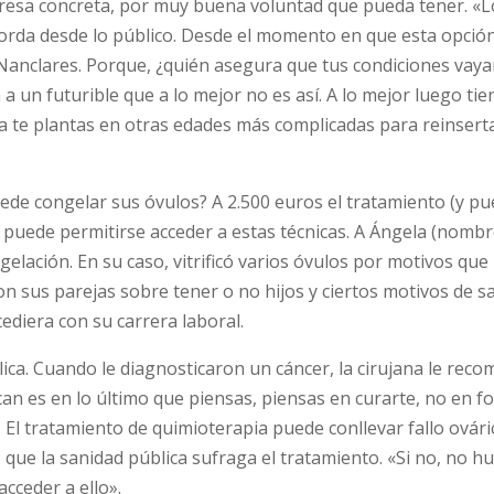
presa concreta, por muy buena voluntad que pueda tener. «L
borda desde lo público. Desde el momento en que esta opción
anclares. Porque, ¿quién asegura que tus condiciones vaya
a un futurible que a lo mejor no es así. A lo mejor luego tie
ya te plantas en otras edades más complicadas para reinserta
ede congelar sus óvulos? A 2.500 euros el tratamiento (y p
uede permitirse acceder a estas técnicas. A Ángela (nombre 
lación. En su caso, vitrificó varios óvulos por motivos que
on sus parejas sobre tener o no hijos y ciertos motivos de sa
ediera con su carrera laboral.
ica. Cuando le diagnosticaron un cáncer, la cirujana le rec
can es en lo último que piensas, piensas en curarte, no en f
. El tratamiento de quimioterapia puede conllevar fallo ovári
 que la sanidad pública sufraga el tratamiento. «Si no, no h
cceder a ello».