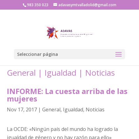
983 350 023
adavasymtvalladolid@gmail.com
Seleccionar página
General
|
Igualdad
|
Noticias
INFORME: La cuesta arriba de las
mujeres
Nov 17, 2017
|
General
,
Igualdad
,
Noticias
La OCDE: «Ningún país del mundo ha logrado la
igualdad de género y no hay razón para ello»