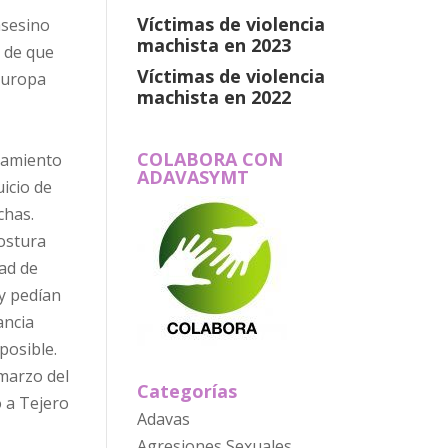
Víctimas de violencia
asesino
machista en 2023
n de que
Víctimas de violencia
 Europa
machista en 2022
COLABORA CON
ciamiento
ADAVASYMT
uicio de
chas.
postura
dad de
y pedían
ancia
posible.
 marzo del
Categorías
 a Tejero
Adavas
Agresiones Sexuales