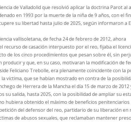
encia de Valladolid que resolvió aplicar la doctrina Parot al 
denado en 1993 por la muerte de la niña de 9 años, con el fi
ecupere su libertad hasta julio de 2025, según informaron a
iencia vallisoletana, de fecha 24 de febrero de 2012, ahora
l recurso de casación interpuesto por el reo, fijaba el licen
ecto de los cinco procedimientos que pesan sobre él, sin perj
 producir y que, en su caso, motivaran la modificación de fe
eside Feliciano Trebolle, era plenamente coincidente con la 
e la víctima, que se habían mostrado en contra de la posibili
anchego de Herrera de la Mancha el día 15 de marzo de 2012 
su salida, hasta 2025, con la posibilidad de ampliar su est
 no hubiera obtenido el máximo de beneficios penitenciarios 
 petición del defensor del reo, partidario de su liberación en
víctimas de abusos sexuales, que reclamaban mantener preso