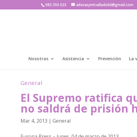
983 350 023
adavasymtvalladolid@gmail.com
Nosotras
Asistencia
Prevención
La 
General
El Supremo ratifica q
no saldrá de prisión 
Mar 4, 2013
|
General
Europa Press – lunes, 04 de marzo de 2013