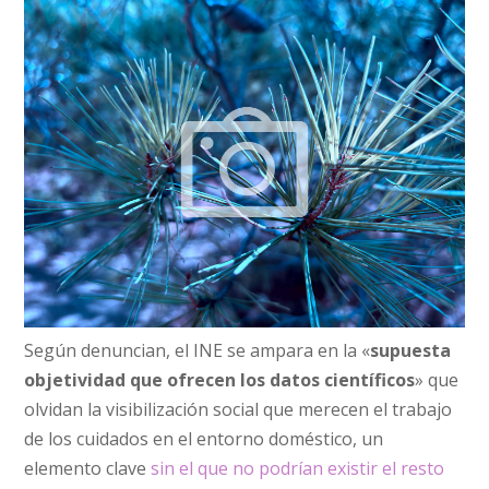
Según denuncian, el INE se ampara en la «
supuesta
objetividad que ofrecen los datos científicos
» que
olvidan la visibilización social que merecen el trabajo
de los cuidados en el entorno doméstico, un
elemento clave
sin el que no podrían existir el resto