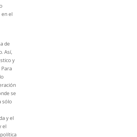
to
 en el
ea de
. Así,
stico y
. Para
lo
eración
onde se
a sólo
da y el
 el
política