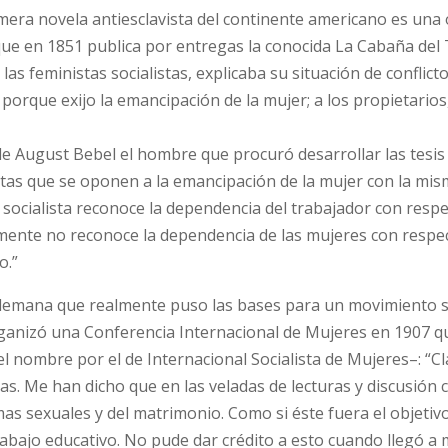
mera novela antiesclavista del continente americano es una
ue en 1851 publica por entregas la conocida La Cabaña del
as feministas socialistas, explicaba su situación de conflict
porque exijo la emancipación de la mujer; a los propietario
 de August Bebel el hombre que procuró desarrollar las tesis
stas que se oponen a la emancipación de la mujer con la mi
o socialista reconoce la dependencia del trabajador con respe
emente no reconoce la dependencia de las mujeres con respec
o.”
 alemana que realmente puso las bases para un movimiento s
organizó una Conferencia Internacional de Mujeres en 1907 q
 nombre por el de Internacional Socialista de Mujeres–: “Cl
as. Me han dicho que en las veladas de lecturas y discusión 
 sexuales y del matrimonio. Como si éste fuera el objetivo
trabajo educativo. No pude dar crédito a esto cuando llegó a 