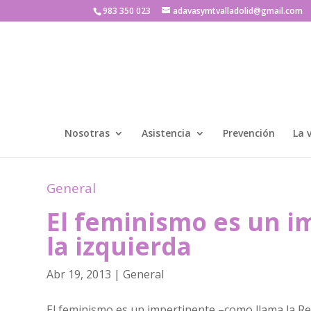
983 350 023
adavasymtvalladolid@gmail.com
Nosotras
Asistencia
Prevención
La 
General
El feminismo es un 
la izquierda
Abr 19, 2013
|
General
El feminismo es un impertinente –como llama la Re