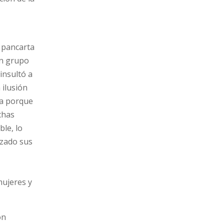
a pancarta
un grupo
insultó a
 ilusión
ta porque
chas
le, lo
izado sus
mujeres y
ón