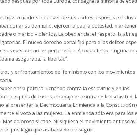
itado después por toda Europa, consagra la minoría de eda
s hijas o madres en poder de sus padres, esposos e incluso 
 abandonar su domicilio, ejercer la patria potestad, mantene
adre o marido violentos. La obediencia, el respeto, la abne
igatorias. El nuevo derecho penal fijó para ellas delitos espe
ue sus cuerpos no les pertenecían. A todo efecto ninguna mu
adanía aseguraba, la libertad”.
entros y enfrentamientos del feminismo con los movimientos
toria.
experiencia política luchando contra la esclavitud y en los
ómo después de todo su trabajo en contra de la esclavitud, l
o al presentar la Decimocuarta Enmienda a la Constitución
tamente el voto a las mujeres. La enmienda sólo era para los 
. Más dolorosa si cabe. Ni siquiera el movimiento antiesclav
r el privilegio que acababa de conseguir.