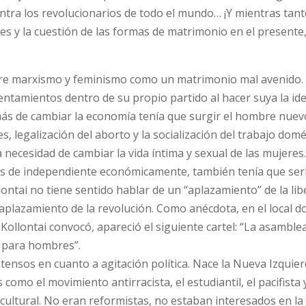
contra los revolucionarios de todo el mundo… ¡Y mientras tan
s y la cuestión de las formas de matrimonio en el presente,
ntre marxismo y feminismo como un matrimonio mal avenido.
tamientos dentro de su propio partido al hacer suya la id
s de cambiar la economía tenía que surgir el hombre nuevo
es, legalización del aborto y la socialización del trabajo domé
a necesidad de cambiar la vida íntima y sexual de las mujeres
más de independiente económicamente, también tenía que ser
ontai no tiene sentido hablar de un “aplazamiento” de la lib
 aplazamiento de la revolución. Como anécdota, en el local d
Kollontai convocó, apareció el siguiente cartel: “La asamble
 para hombres”.
ntensos en cuanto a agitación política. Nace la Nueva Izquier
como el movimiento antirracista, el estudiantil, el pacifista y
acultural. No eran reformistas, no estaban interesados en la 