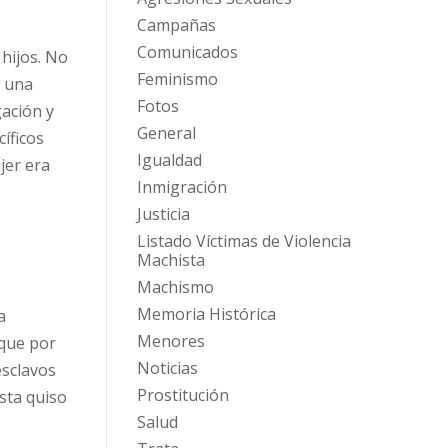
d
Campañas
Comunicados
hijos. No
Feminismo
r una
Fotos
gación y
General
cíficos
Igualdad
jer era
Inmigración
Justicia
Listado Víctimas de Violencia
Machista
Machismo
Memoria Histórica
a
Menores
 que por
Noticias
esclavos
Prostitución
ista quiso
Salud