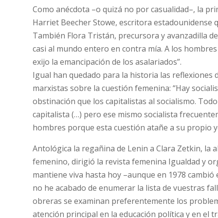
Como anécdota –o quizá no por casualidad–, la pri
Harriet Beecher Stowe, escritora estadounidense q
También Flora Tristán, precursora y avanzadilla de l
casi al mundo entero en contra mía. A los hombres 
exijo la emancipación de los asalariados”.
Igual han quedado para la historia las reflexiones
marxistas sobre la cuestión femenina: “Hay sociali
obstinación que los capitalistas al socialismo. Tod
capitalista (…) pero ese mismo socialista frecuent
hombres porque esta cuestión atañe a su propio y
Antológica la regañina de Lenin a Clara Zetkin, la
femenino, dirigió la revista femenina Igualdad y 
mantiene viva hasta hoy –aunque en 1978 cambió el
no he acabado de enumerar la lista de vuestras fall
obreras se examinan preferentemente los problemas
atención principal en la educación política y en el 