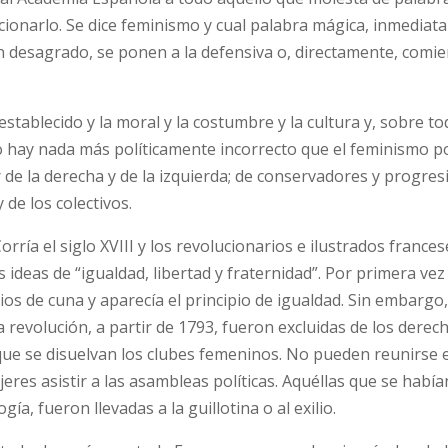
cionarlo. Se dice feminismo y cual palabra mágica, inmediat
n desagrado, se ponen a la defensiva o, directamente, comie
tablecido y la moral y la costumbre y la cultura y, sobre tod
 No hay nada más políticamente incorrecto que el feminismo 
r de la derecha y de la izquierda; de conservadores y progresi
 de los colectivos.
ría el siglo XVIII y los revolucionarios e ilustrados frances
deas de “igualdad, libertad y fraternidad”. Por primera vez 
ios de cuna y aparecía el principio de igualdad. Sin embargo,
revolución, a partir de 1793, fueron excluidas de los derec
que se disuelvan los clubes femeninos. No pueden reunirse en
eres asistir a las asambleas políticas. Aquéllas que se había
ía, fueron llevadas a la guillotina o al exilio.