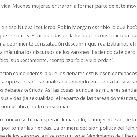
e vida. Muchas mujeres entraron a formar parte de este mo
s en esa Nueva Izquierda. Robin Morgan escribió lo que hací
que creíamos estar metidas en la lucha por construir una n
 una deprimente constatación descubrir que realizábamos el
 a máquina los discursos de los varones, haciendo café pero
lítica, supuestamente, reemplazaría al viejo orden”.
zación como líderes, a que los debates estuviesen dominados
 opresión sólo se analizaba teniendo en cuenta la clase soci
 debates teóricos. Así las cosas, aunque las mujeres sentía
s vidas (la sexualidad, el reparto de las tareas domésticas,
ión política, no lo conseguían.
re nuevo se hacía esperar demasiado, la mujer nueva –de la
ó por tomar las riendas. La primera decisión política del fem
 de los varones. Así se constituyó el Movimiento de Libera