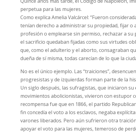
Quince años más tarde, el Código de Napoleón, im
perpetua para las mujeres.
Como explica Amelia Valcárcel: “Fueron considerada
tenían derecho a administrar su propiedad, fijar o
profesión o emplearse sin permiso, rechazar a su p
el sacrificio quedaban fijadas como sus virtudes obl
que, como el adulterio y el aborto, consagraban q
dueña de sí misma, todas carecían de lo que la ciud
No es el único ejemplo. Las “traiciones”, desencu
progresistas y de izquierdas forman parte de la his
Un siglo después, las sufragistas, que iniciaron su 
movimientos abolicionistas, vivieron con estupor c
recompensa fue que en 1866, el partido Republican
fin concedía el voto a los esclavos, negaba explíci
varones liberados. Pero aún sufrieron otra traición
apoyar el voto para las mujeres, temeroso de perde