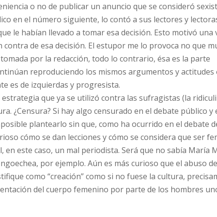
niencia o no de publicar un anuncio que se consideró sexist
ico en el número siguiente, lo contó a sus lectores y lectora
ue le habían llevado a tomar esa decisión. Esto motivó una 
n contra de esa decisión. El estupor me lo provoca no que 
tomada por la redacción, todo lo contrario, ésa es la parte
 continúan reproduciendo los mismos argumentos y actitudes
e es de izquierdas y progresista.
trategia que ya se utilizó contra las sufragistas (la ridicul
ra. ¿Censura? Si hay algo censurado en el debate público y 
posible plantearlo sin que, como ha ocurrido en el debate d
rioso cómo se dan lecciones y cómo se considera que ser fe
al, en este caso, un mal periodista. Será que no sabía María 
engoechea, por ejemplo. Aún es más curioso que el abuso d
stifique como “creación” como si no fuese la cultura, precisa
sentación del cuerpo femenino por parte de los hombres uno