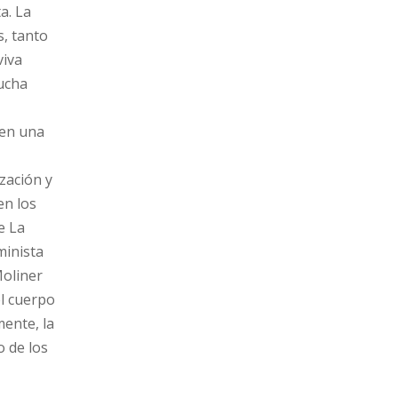
a. La
s, tanto
viva
mucha
 en una
ización y
en los
e La
minista
Moliner
el cuerpo
mente, la
 de los