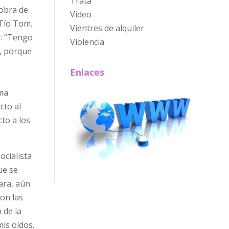
Trata
 obra de
Video
 Tío Tom.
Vientres de alquiler
o: “Tengo
Violencia
s, porque
Enlaces
sma
cto al
to a los
ocialista
ue se
ara, aún
con las
 de la
mis oídos.