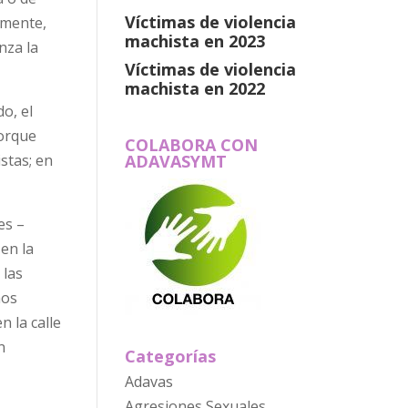
Víctimas de violencia
amente,
machista en 2023
nza la
Víctimas de violencia
machista en 2022
o, el
porque
COLABORA CON
stas; en
ADAVASYMT
es –
en la
 las
hos
 la calle
n
Categorías
Adavas
Agresiones Sexuales