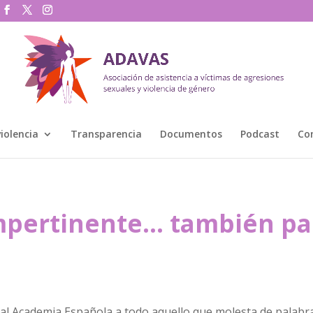
violencia
Transparencia
Documentos
Podcast
Co
impertinente… también pa
al Academia Española a todo aquello que molesta de palabr