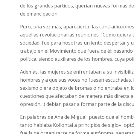
de los grandes partidos, querían nuevas formas d
de emancipación .
Pero, una vez más, aparecieron las contradiccione
aquellas revolucionarias reuniones: “Como quiera 
sociedad, fue para nosotras un lento despertar y
trabajo en el Movimiento que fuera de él: pasando
política, siendo auxiliares de los hombres, cuya po
Además, las mujeres se enfrentaban a su invisibili
hombres y a que sus voces no fuesen escuchadas. La
sexismo o era objeto de bromas o no entraba en los
cuestiones que afectaban de manera más directa a su
opresión…) debían pasar a formar parte de la discus
En palabras de Ana de Miguel, puesto que el homb
tanto hablaba Kollontai a principios de siglo–, opt
fue la de organizarse de forma autónoma, separarse