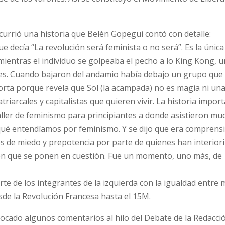
ocurrió una historia que Belén Gopegui contó con detalle:
e decía “La revolución será feminista o no será”. Es la únic
ientras el individuo se golpeaba el pecho a lo King Kong, 
res. Cuando bajaron del andamio había debajo un grupo que 
orta porque revela que Sol (la acampada) no es magia ni una
riarcales y capitalistas que quieren vivir. La historia impor
taller de feminismo para principiantes a donde asistieron mu
qué entendíamos por feminismo. Y se dijo que era comprensib
nes de miedo y prepotencia por parte de quienes han interior
ven que se ponen en cuestión. Fue un momento, uno más, de
rte de los integrantes de la izquierda con la igualdad entre 
de la Revolución Francesa hasta el 15M.
ocado algunos comentarios al hilo del Debate de la Redacci