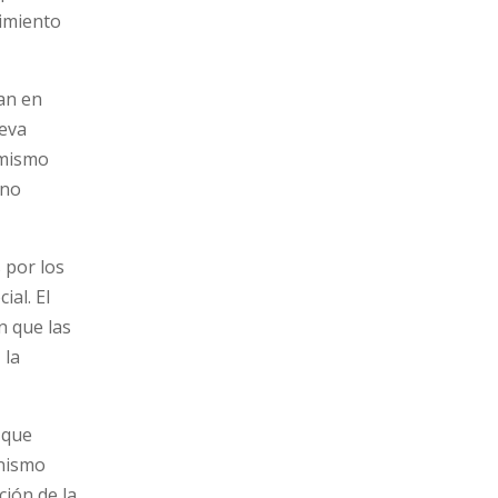
vimiento
an en
ueva
 mismo
 no
 por los
al. El
n que las
 la
 que
inismo
ción de la