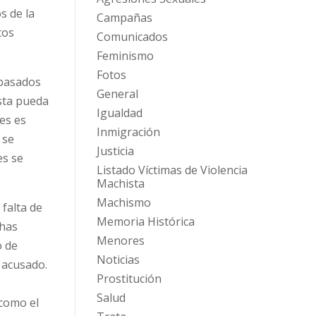
s de la
Campañas
tos
Comunicados
Feminismo
Fotos
 basados
General
esta pueda
Igualdad
nes es
Inmigración
 se
Justicia
es se
Listado Víctimas de Violencia
Machista
Machismo
 falta de
Memoria Histórica
chas
Menores
o de
Noticias
 acusado.
Prostitución
Salud
 como el