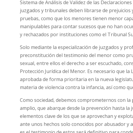
Sistema de Análisis de Validez de las Declaraciones
juzgados y tribunales deben librarse de prejuicios 
pruebas, como que los menores tienen menor capac
manipulables para contar sucesos que no han ocurri
y rechazados por instituciones como el Tribunal 
Solo mediante la especialización de juzgados y prof
preconstitución del testimonio del menor como pru
sexual, entre ellos el derecho a ser escuchado, co
Protección Jurídica del Menor. Es necesario que la L
aprobada de forma prioritaria en la nueva legislat
materia de violencia contra la infancia, así como 
Como sociedad, debemos comprometernos con la pro
amplio, que abarque desde la prevención hasta la judi
elementos clave de los que se aprovechan y explot
ante unos hechos solo conocidos por abusador y ab
es el testimonio de estos será definitivo para con