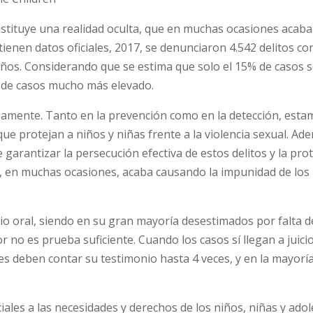
onstituye una realidad oculta, que en muchas ocasiones acaba
 tienen datos oficiales, 2017, se denunciaron 4.542 delitos con
ños. Considerando que se estima que solo el 15% de casos 
 de casos mucho más elevado.
osamente. Tanto en la prevención como en la detección, esta
que protejan a niños y niñas frente a la violencia sexual. Ad
e garantizar la persecución efectiva de estos delitos y la pro
a y, en muchas ocasiones, acaba causando la impunidad de los
cio oral, siendo en su gran mayoría desestimados por falta d
 no es prueba suficiente. Cuando los casos sí llegan a juici
s deben contar su testimonio hasta 4 veces, y en la mayoría
ciales a las necesidades y derechos de los niños, niñas y ado