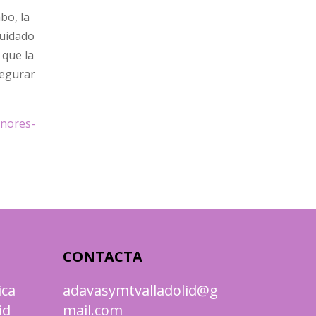
bo, la
cuidado
 que la
segurar
enores-
CONTACTA
ica
adavasymtvalladolid@g
id
mail.com