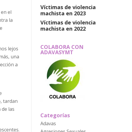
Víctimas de violencia
 en el
machista en 2023
tra la
Víctimas de violencia
se
machista en 2022
COLABORA CON
mos lejos
ADAVASYMT
emás, una
tección a
e
o, tardan
 de las
Categorías
Adavas
lescentes.
Agresiones Sexuales