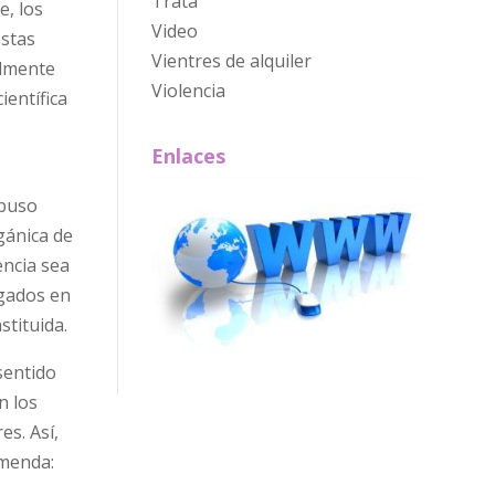
Trata
e, los
Video
estas
Vientres de alquiler
ilmente
Violencia
ientífica
Enlaces
abuso
gánica de
encia sea
zgados en
stituida.
sentido
n los
s. Así,
emenda:
s