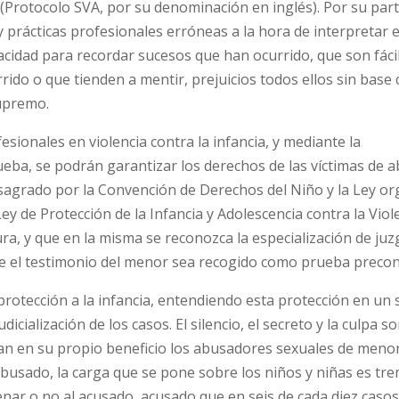
 (Protocolo SVA, por su denominación en inglés). Por su part
y prácticas profesionales erróneas a la hora de interpretar 
idad para recordar sucesos que han ocurrido, que son fác
do o que tienden a mentir, prejuicios todos ellos sin base c
Supremo.
esionales en violencia contra la infancia, y mediante la
eba, se podrán garantizar los derechos de las víctimas de 
nsagrado por la Convención de Derechos del Niño y la Ley or
ey de Protección de la Infancia y Adolescencia contra la Viol
ura, y que en la misma se reconozca la especialización de ju
que el testimonio del menor sea recogido como prueba precon
tección a la infancia, entendiendo esta protección en un 
cialización de los casos. El silencio, el secreto y la culpa so
an en su propio beneficio los abusadores sexuales de menore
usado, la carga que se pone sobre los niños y niñas es tr
denar o no al acusado, acusado que en seis de cada diez caso