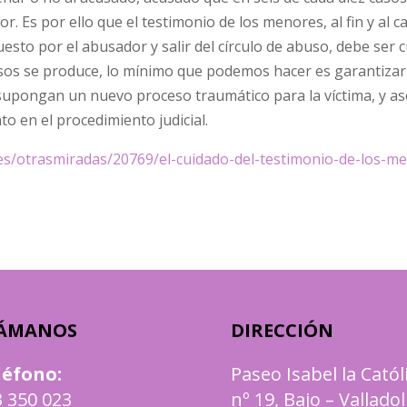
 Es por ello que el testimonio de los menores, al fin y al ca
esto por el abusador y salir del círculo de abuso, debe ser 
busos se produce, lo mínimo que podemos hacer es garantizar
no supongan un nuevo proceso traumático para la víctima, y a
 en el procedimiento judicial.
o.es/otrasmiradas/20769/el-cuidado-del-testimonio-de-los-m
ÁMANOS
DIRECCIÓN
léfono
:
Paseo Isabel la Catól
 350 023
nº 19, Bajo – Valladol