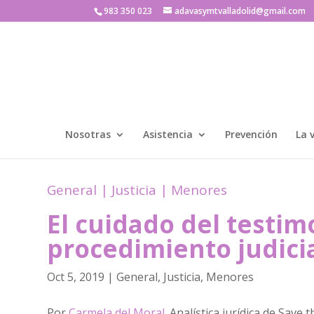
983 350 023
adavasymtvalladolid@gmail.com
Nosotras
Asistencia
Prevención
La 
General
|
Justicia
|
Menores
El cuidado del testim
procedimiento judici
Oct 5, 2019
|
General
,
Justicia
,
Menores
Por
Carmela del Moral
. Analística jurídica de Save 