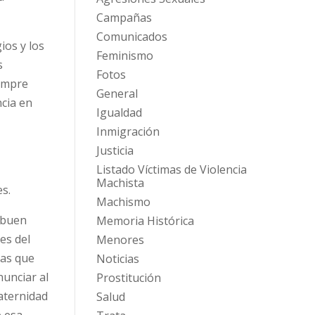
Campañas
Comunicados
ios y los
Feminismo
s
Fotos
iempre
General
ncia en
Igualdad
Inmigración
Justicia
Listado Víctimas de Violencia
Machista
s.
Machismo
n buen
Memoria Histórica
es del
Menores
ras que
Noticias
nunciar al
Prostitución
paternidad
Salud
e esa