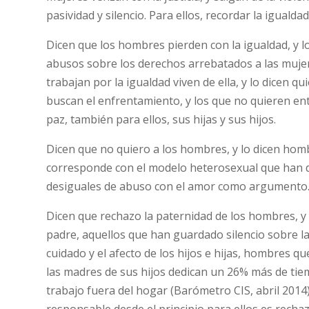
pasividad y silencio. Para ellos, recordar la igualdad
Dicen que los hombres pierden con la igualdad, y lo 
abusos sobre los derechos arrebatados a las muje
trabajan por la igualdad viven de ella, y lo dicen 
buscan el enfrentamiento, y los que no quieren ent
paz, también para ellos, sus hijas y sus hijos.
Dicen que no quiero a los hombres, y lo dicen homb
corresponde con el modelo heterosexual que han de
desiguales de abuso con el amor como argumento. P
Dicen que rechazo la paternidad de los hombres, y 
padre, aquellos que han guardado silencio sobre la
cuidado y el afecto de los hijos e hijas, hombres 
las madres de sus hijos dedican un 26% más de tiem
trabajo fuera del hogar (Barómetro CIS, abril 2014)
responsable desde el principio para ellos es recha