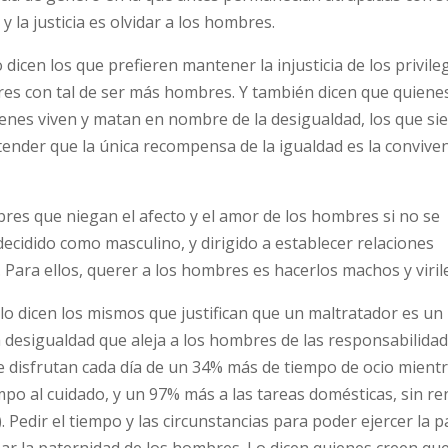
 y la justicia es olvidar a los hombres.
dicen los que prefieren mantener la injusticia de los privileg
res con tal de ser más hombres. Y también dicen que quiene
quienes viven y matan en nombre de la desigualdad, los que s
ender que la única recompensa de la igualdad es la convive
res que niegan el afecto y el amor de los hombres si no se
cidido como masculino, y dirigido a establecer relaciones
ara ellos, querer a los hombres es hacerlos machos y virile
lo dicen los mismos que justifican que un maltratador es u
 desigualdad que aleja a los hombres de las responsabilidad
que disfrutan cada día de un 34% más de tiempo de ocio mient
po al cuidado, y un 97% más a las tareas domésticas, sin re
. Pedir el tiempo y las circunstancias para poder ejercer la 
zar la paternidad de los hombres. Lo dicen quienes creen qu