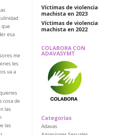
Víctimas de violencia
las
machista en 2023
ulinidad
Víctimas de violencia
n que
machista en 2022
der esa
COLABORA CON
ADAVASYMT
esores me
ienes les
os va a
 quienes
s cosa de
n las
n
Categorías
e las
Adavas
u
Agresiones Sexuales