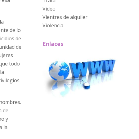
Trata
Video
Vientres de alquiler
la
Violencia
nte de lo
icidios de
Enlaces
punidad de
ujeres
 que todo
la
ivilegios
 hombres.
a de
mo y
a la
n