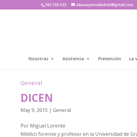
983 350 023
adavasymtvalladolid@gmail.com
Nosotras
Asistencia
Prevención
La 
General
DICEN
May 9, 2015
|
General
Por Miguel Lorente
Médico forense y profesor en la Universidad de G