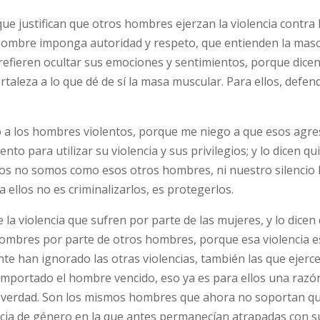
ue justifican que otros hombres ejerzan la violencia contra 
 hombre imponga autoridad y respeto, que entienden la masc
efieren ocultar sus emociones y sentimientos, porque dice
taleza a lo que dé de sí la masa muscular. Para ellos, defen
o a los hombres violentos, porque me niego a que esos agr
to para utilizar su violencia y sus privilegios; y lo dicen qu
ros no somos como esos otros hombres, ni nuestro silencio l
ellos no es criminalizarlos, es protegerlos.
la violencia que sufren por parte de las mujeres, y lo dicen
 hombres por parte de otros hombres, porque esa violencia e
te han ignorado las otras violencias, también las que ejerce
importado el hombre vencido, eso ya es para ellos una razó
 verdad. Son los mismos hombres que ahora no soportan qu
lencia de género en la que antes permanecían atrapadas con s