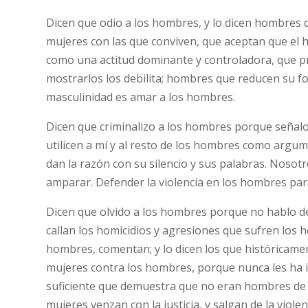
Dicen que odio a los hombres, y lo dicen hombres q
mujeres con las que conviven, que aceptan que el
como una actitud dominante y controladora, que pr
mostrarlos los debilita; hombres que reducen su for
masculinidad es amar a los hombres.
Dicen que criminalizo a los hombres porque señal
utilicen a mí y al resto de los hombres como argumen
dan la razón con su silencio y sus palabras. Nosot
amparar. Defender la violencia en los hombres para 
Dicen que olvido a los hombres porque no hablo de 
callan los homicidios y agresiones que sufren los
hombres, comentan; y lo dicen los que históricamen
mujeres contra los hombres, porque nunca les ha 
suficiente que demuestra que no eran hombres de
mujeres venzan con la justicia, y salgan de la vio