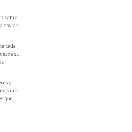
da sobre
e hay en
te cada
 desde su
os
eres y
 más que
es que