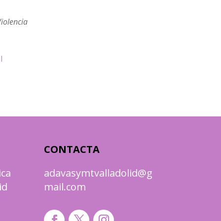
iolencia
l
CONTACTA
ica
adavasymtvalladolid@g
id
mail.com