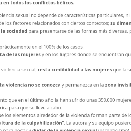
 en todos los conflictos bélicos.
lencia sexual no depende de características particulares, ni 
 los factores relacionados con ciertos contextos;
su dimen
 la sociedad
para presentarse de las formas más diversas, 
 prácticamente en el 100% de los casos.
ta de las mujeres
y en los lugares donde se encuentran q
 violencia sexual,
resta credibilidad a las mujeres
que la s
.
ta violencia no se conozca
y permanezca en la
zona invisi
anto que en el último año la han sufrido unas 359.000 mujer
rica para que se lleve a cabo.
e los elementos alrededor de la violencia forman parte de l
ltura de la culpabilización”
. La autora y su equipo pusier
an para negar y
dudar de la violencia sexual
(escepticismo),