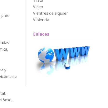
Trata
Video
Vientres de alquiler
 país
Violencia
Enlaces
zadas
mica.
or y
víctimas a
tat,
l sexo.