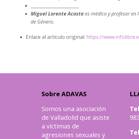
______________________
Miguel Lorente Acosta
es médico y profesor en 
de Género.
Enlace al artículo original:
https://www.infolibre.
Sobre ADAVAS
LL
Somos una asociación
Te
de Valladolid que asiste
983
a víctimas de
Te
agresiones sexuales y