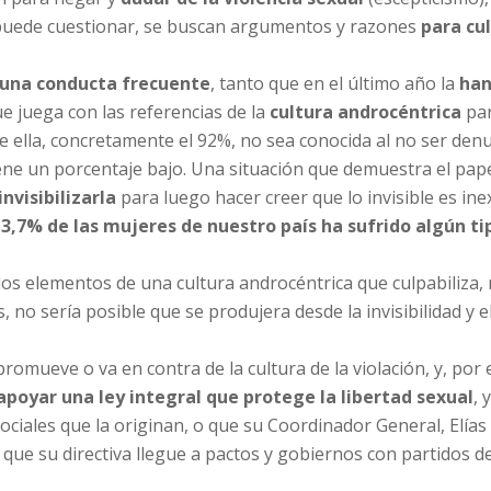
 puede cuestionar, se buscan argumentos y razones
para cul
 una conducta frecuente
, tanto que en el último año la
han
e juega con las referencias de la
cultura androcéntrica
par
e ella, concretamente el 92%, no sea conocida al no ser denu
ene un porcentaje bajo. Una situación que demuestra el pap
nvisibilizarla
para luego hacer creer que lo invisible es ine
13,7% de las mujeres de nuestro país ha sufrido algún ti
los elementos de una cultura androcéntrica que culpabiliza,
, no sería posible que se produjera desde la invisibilidad y e
romueve o va en contra de la cultura de la violación, y, por
apoyar una ley integral que protege la libertad sexual
, 
sociales que la originan, o que su Coordinador General, Elías
 que su directiva llegue a pactos y gobiernos con partidos d