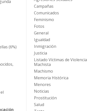
egunda
Campañas
Comunicados
Feminismo
Fotos
General
Igualdad
Inmigración
ellas (6%)
Justicia
Listado Víctimas de Violencia
nocidos,
Machista
Machismo
Memoria Histórica
Menores
Noticias
 el
Prostitución
Salud
ocación