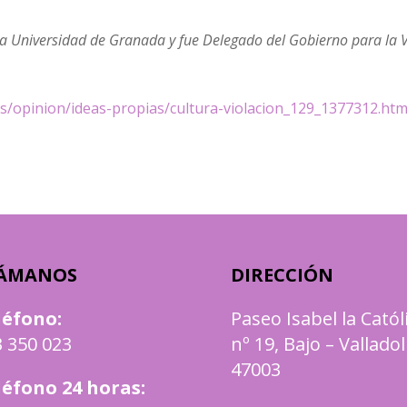
la Universidad de Granada y fue Delegado del Gobierno para la V
es/opinion/ideas-propias/cultura-violacion_129_1377312.htm
ÁMANOS
DIRECCIÓN
léfono
:
Paseo Isabel la Catól
 350 023
nº 19, Bajo – Valladol
47003
léfono 24 horas: