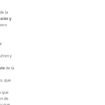
de la
sión y
pero
ue
ufren y
ble
de la
es, que
o que
on de
 y que