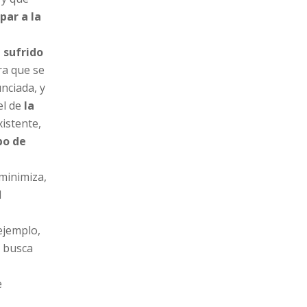
par a la
 sufrido
a que se
nciada, y
el de
la
xistente,
po de
 minimiza,
l
 ejemplo,
y busca
e