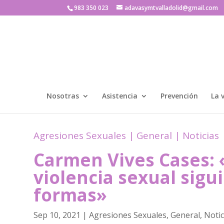
983 350 023
adavasymtvalladolid@gmail.com
Nosotras
Asistencia
Prevención
La 
Agresiones Sexuales
|
General
|
Noticias
Carmen Vives Cases: 
violencia sexual sigu
formas»
Sep 10, 2021
|
Agresiones Sexuales
,
General
,
Notic