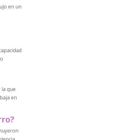
dujo en un
 capacidad
 o
 la que
abaja en
rro?
inuyeron
olencia