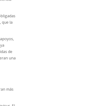
obligadas
, que la
 apoyos,
 ya
idas de
ieran una
eran más
virus. El