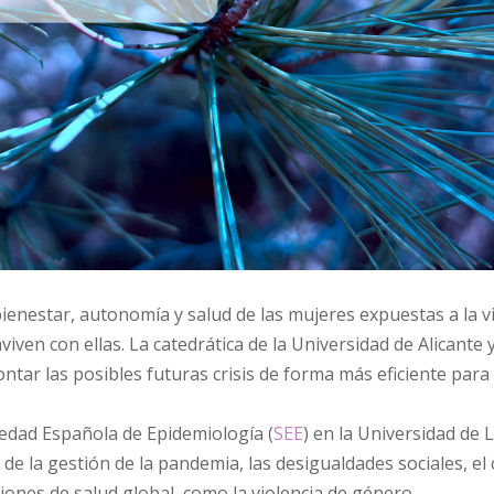
enestar, autonomía y salud de las mujeres expuestas a la v
ven con ellas. La catedrática de la Universidad de Alicante 
ontar las posibles futuras crisis de forma más eficiente para
iedad Española de Epidemiología (
SEE
) en la Universidad de 
 de la gestión de la pandemia, las desigualdades sociales, el
estiones de salud global, como la violencia de género.