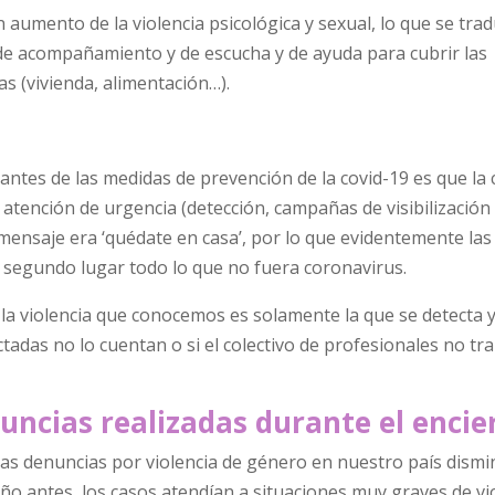
umento de la violencia psicológica y sexual, lo que se tra
de acompañamiento y de escucha y de ayuda para cubrir las
as (vivienda, alimentación…).
ntes de las medidas de prevención de la covid-19 es que la
 atención de urgencia (detección, campañas de visibilización
 mensaje era ‘quédate en casa’, por lo que evidentemente las
 segundo lugar todo lo que no fuera coronavirus.
a violencia que conocemos es solamente la que se detecta y
ectadas no lo cuentan o si el colectivo de profesionales no tr
uncias realizadas durante el encie
las denuncias por violencia de género en nuestro país dism
 antes, los casos atendían a situaciones muy graves de vi