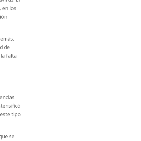
 en los
ción
demás,
ad de
a falta
rencias
tensificó
este tipo
 que se