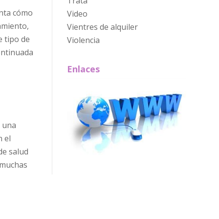
Trata
enta cómo
Video
amiento,
Vientres de alquiler
e tipo de
Violencia
continuada
Enlaces
s una
 el
de salud
, muchas