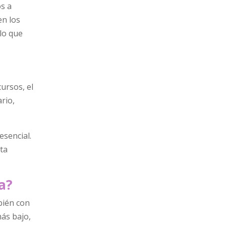
os a
en los
 lo que
ursos, el
rio,
esencial.
ta
a?
bién con
más bajo,