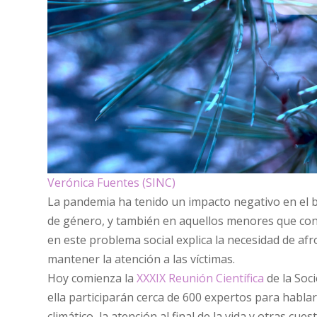
Verónica Fuentes (SINC)
La pandemia ha tenido un impacto negativo en el bi
de género, y también en aquellos menores que convi
en este problema social explica la necesidad de afr
mantener la atención a las víctimas.
Hoy comienza la
XXXIX Reunión Científica
de la Soc
ella participarán cerca de 600 expertos para hablar
climático, la atención al final de la vida y otras cu