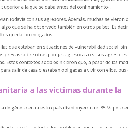
 superior a la que se daba antes del confinamiento-.
ivían todavía con sus agresores. Además, muchas se vieron 
o, algo que se ha observado también en otros países. Es decir
ltos quedaron mitigados.
as que estaban en situaciones de vulnerabilidad social, sin
as previas sobre otras parejas agresoras o si sus agresores
s. Estos contextos sociales hicieron que, a pesar de las med
para salir de casa o estaban obligadas a vivir con ellos, pus
nitaria a las víctimas durante la
ncia de género en nuestro país disminuyeron un 35 %, pero 
lidad ocurrió con todos los problemas que no eran el corona