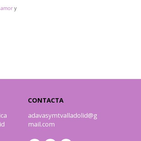
l amor
y
CONTACTA
ica
adavasymtvalladolid@g
id
mail.com