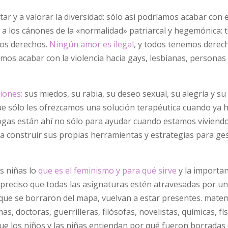
tar y a valorar la diversidad: sólo así podríamos acabar con 
a los cánones de la «normalidad» patriarcal y hegemónica: 
mos derechos.
Ningún amor es ilegal
, y todos tenemos derec
mos acabar con la violencia hacia gays, lesbianas, personas
iones:
sus miedos, su rabia, su deseo sexual, su alegría y su
 que sólo les ofrezcamos una solución terapéutica cuando ya 
ólogas están ahí no sólo para ayudar cuando estamos viviend
 a construir sus propias herramientas y estrategias para ge
s niñas lo
que es el feminismo y para qué sirve
y la importan
 preciso que todas las asignaturas estén atravesadas por u
que se borraron del mapa, vuelvan a estar presentes. matem
s, doctoras, guerrilleras, filósofas, novelistas, químicas, fís
que los niños y las niñas entiendan por qué fueron borradas