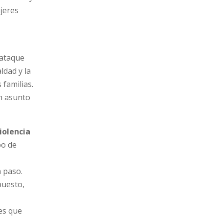
jeres
 ataque
ldad y la
 familias.
un asunto
iolencia
po de
n paso.
puesto,
nes que