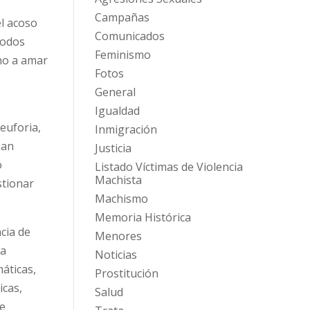
Campañas
el acoso
Comunicados
todos
Feminismo
ho a amar
Fotos
General
Igualdad
 euforia,
Inmigración
han
Justicia
o
Listado Víctimas de Violencia
Machista
stionar
Machismo
Memoria Histórica
cia de
Menores
na
Noticias
áticas,
Prostitución
icas,
Salud
 e