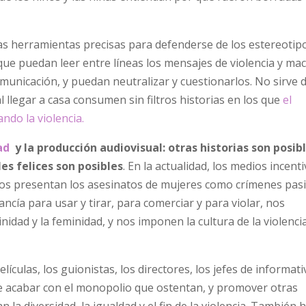
as herramientas precisas para defenderse de los estereotipo
a que puedan leer entre líneas los mensajes de violencia y m
comunicación, y puedan neutralizar y cuestionarlos. No sirve
al llegar a casa consumen sin filtros historias en los que
el
ndo la violencia.
ad
y la producción audiovisual: otras historias son posibl
les felices son posibles
. En la actualidad, los medios incent
nos presentan los asesinatos de mujeres como crímenes pasi
cía para usar y tirar, para comerciar y para violar, nos
dad y la feminidad, y nos imponen la cultura de la violenci
ículas, los guionistas, los directores, los jefes de informat
 acabar con el monopolio que ostentan, y promover otras
la diversidad, la igualdad y el fin de la violencia. También 