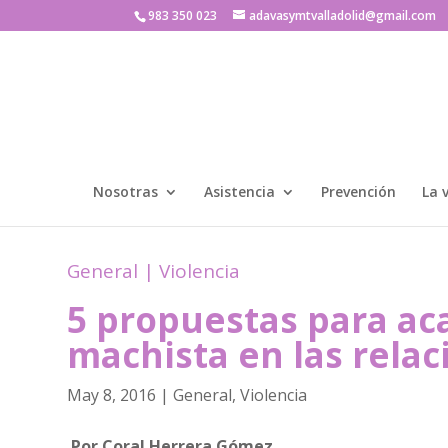
983 350 023
adavasymtvalladolid@gmail.com
Nosotras
Asistencia
Prevención
La 
General
|
Violencia
5 propuestas para aca
machista en las relac
May 8, 2016
|
General
,
Violencia
Por Coral Herrera Gómez