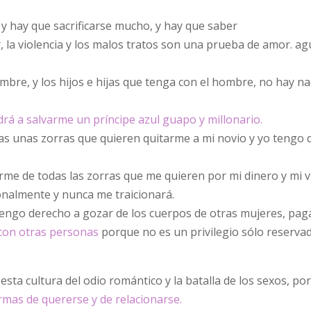
 y hay que sacrificarse mucho, y hay que saber
, la violencia y los malos tratos son una prueba de amor. a
ombre, y los hijos e hijas que tenga con el hombre, no hay n
rá a salvarme un príncipe azul guapo y millonario.
as unas zorras que quieren quitarme a mi novio y yo tengo 
 de todas las zorras que me quieren por mi dinero y mi vir
onalmente y nunca me traicionará.
engo derecho a gozar de los cuerpos de otras mujeres, pa
 con otras personas
porque no es un privilegio sólo reservad
esta cultura del odio romántico y la batalla de los sexos, po
rmas de quererse y de relacionarse.