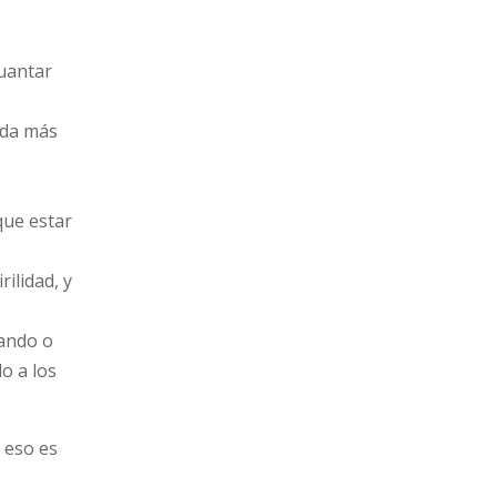
guantar
ada más
que estar
ilidad, y
gando o
o a los
r eso es