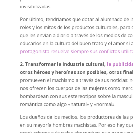
invisibilizadas.
Por último, tendríamos que dotar al alumnado de l
roles y los mitos de los productos culturales, par
que les envían a diario a través de los medios de 
educarlos en la cultura del buen trato y el amor si 
protagonista resuelve siempre sus conflictos utiliza
2. Transformar la industria cultural,
la publicid
otros héroes y heroínas son posibles, otros fina
promueven el machismo a través de sus noticias: 
nos ofrecen los cuerpos de las mujeres como mercan
bombardean con sus estereotipos sobre la masculini
romántica como algo «natural» y «normal».
Los dueños de los medios, los productores de las pel
en su mayoría hombres machistas. Por eso hay que
producciones culturales alternativas que promuevan 