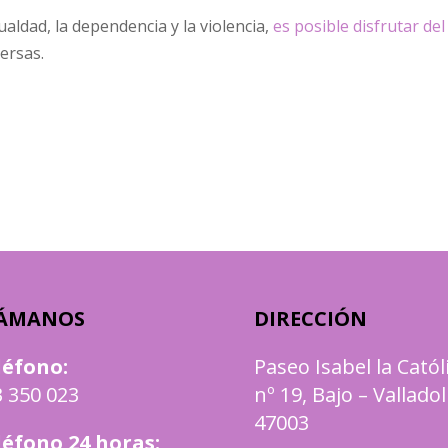
ualdad, la dependencia y la violencia,
es posible disfrutar de
versas.
ÁMANOS
DIRECCIÓN
léfono
:
Paseo Isabel la Catól
 350 023
nº 19, Bajo – Valladol
47003
léfono 24 horas: