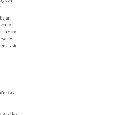
e.
bajar
ver la
i la otra
irve de
lemas sin
afecta a
nte. . Hay