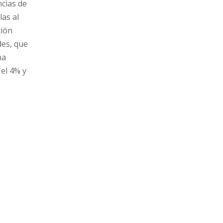
ncias de
las al
ción
des, que
ha
el 4% y