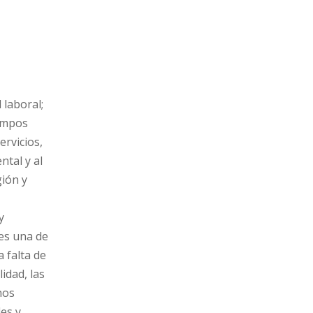
laboral;
campos
ervicios,
ntal y al
gión y
y
 es una de
 falta de
lidad, las
hos
les y