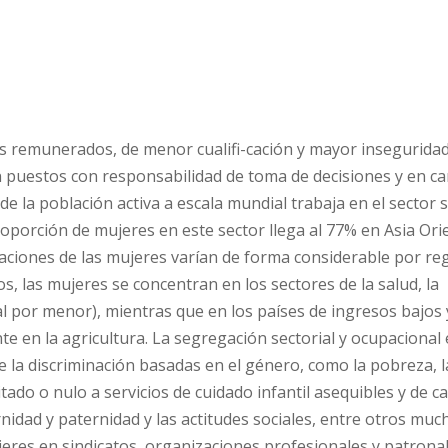
remunerados, de menor cualifi-cación y mayor inseguridad 
 puestos con responsabilidad de toma de decisiones y en 
 de la población activa a escala mundial trabaja en el sector s
porción de mujeres en este sector llega al 77% en Asia Orie
aciones de las mujeres varían de forma considerable por re
os, las mujeres se concentran en los sectores de la salud, la
l por menor), mientras que en los países de ingresos bajos 
e en la agricultura. La segregación sectorial y ocupacional
e la discriminación basadas en el género, como la pobreza, la
itado o nulo a servicios de cuidado infantil asequibles y de ca
ernidad y paternidad y las actitudes sociales, entre otros muc
ujeres en sindicatos, organizaciones profesionales y patrona