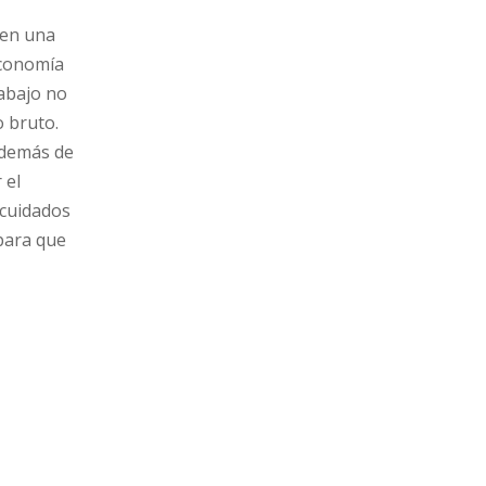
men una
economía
rabajo no
 bruto.
 Además de
 el
 cuidados
 para que