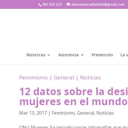
983 350 023
adavasymtvalladolid@gmail.com
Nosotras
Asistencia
Prevención
La 
Feminismo
|
General
|
Noticias
12 datos sobre la des
mujeres en el mundo 
Mar 13, 2017
|
Feminismo
,
General
,
Noticias
ONU Mujeres ha lanzado varias infografías que mu