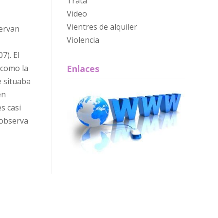
Trata
Video
Vientres de alquiler
servan
Violencia
7). El
 como la
Enlaces
e situaba
en
s casi
 observa