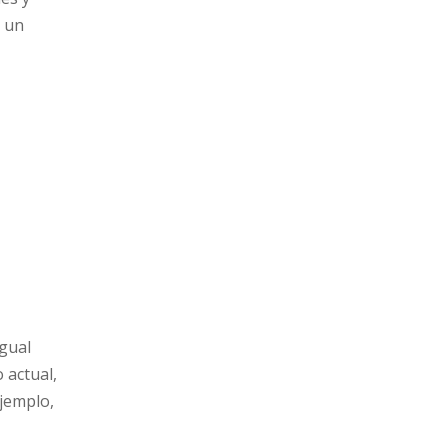
r un
igual
 actual,
ejemplo,