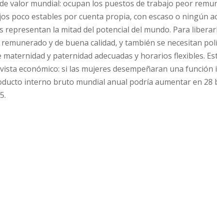
a de valor mundial: ocupan los puestos de trabajo peor remu
jos poco estables por cuenta propia, con escaso o ningún ac
es representan la mitad del potencial del mundo. Para liberar
 remunerado y de buena calidad, y también se necesitan polí
e maternidad y paternidad adecuadas y horarios flexibles. Es
vista económico: si las mujeres desempeñaran una función i
roducto interno bruto mundial anual podría aumentar en 28 
5.