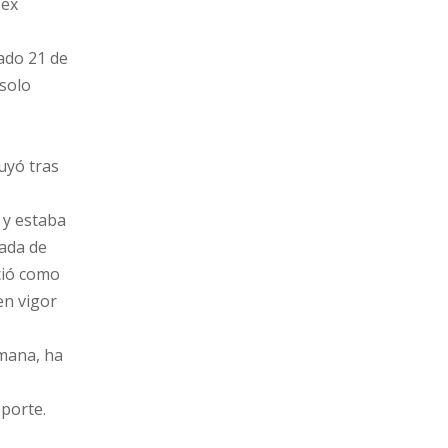
 ex
ado 21 de
 solo
huyó tras
 y estaba
dada de
ció como
en vigor
emana, ha
porte.