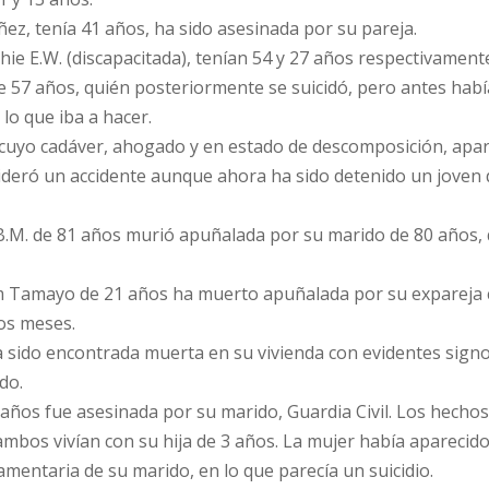
úñez, tenía 41 años, ha sido asesinada por su pareja.
ophie E.W. (discapacitada), tenían 54 y 27 años respectivament
e 57 años, quién posteriormente se suicidó, pero antes habí
lo que iba a hacer.
 cuyo cadáver, ahogado y en estado de descomposición, apar
sideró un accidente aunque ahora ha sido detenido un joven 
B.M. de 81 años murió apuñalada por su marido de 80 años,
iriam Tamayo de 21 años ha muerto apuñalada por su expareja
cos meses.
a sido encontrada muerta en su vivienda con evidentes sign
do.
1 años fue asesinada por su marido, Guardia Civil. Los hecho
 ambos vivían con su hija de 3 años. La mujer había aparecid
amentaria de su marido, en lo que parecía un suicidio.