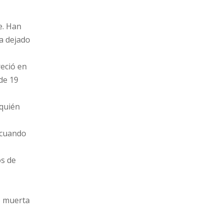
e. Han
a dejado
eció en
de 19
 quién
 cuando
os de
s
o muerta