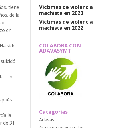
Víctimas de violencia
os, tiene
machista en 2023
ños, de la
Víctimas de violencia
sar
machista en 2022
nzó en
COLABORA CON
 Ha sido
ADAVASYMT
 suicidó
da con
espués
Categorías
cía la
Adavas
r de 31
Agresiones Sexuales