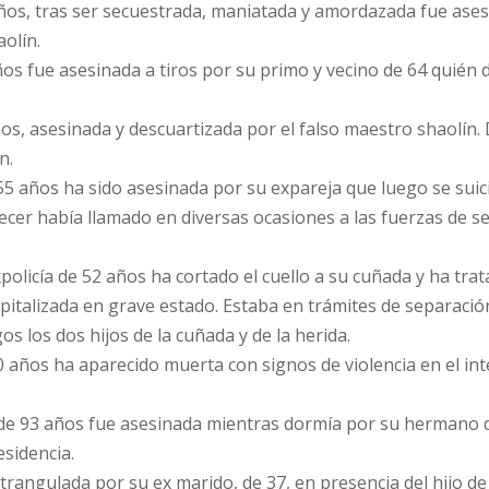
años, tras ser secuestrada, maniatada y amordazada fue ase
olín.
años fue asesinada a tiros por su primo y vecino de 64 quién
años, asesinada y descuartizada por el falso maestro shaolín.
n.
 55 años ha sido asesinada por su expareja que luego se suic
ecer había llamado en diversas ocasiones a las fuerzas de s
policía de 52 años ha cortado el cuello a su cuñada y ha tra
italizada en grave estado. Estaba en trámites de separació
s los dos hijos de la cuñada y de la herida.
0 años ha aparecido muerta con signos de violencia en el int
de 93 años fue asesinada mientras dormía por su hermano 
sidencia.
trangulada por su ex marido, de 37, en presencia del hijo d