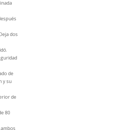
sinada
 después
 Deja dos
idó.
eguridad
tado de
n y su
erior de
de 80
e ambos