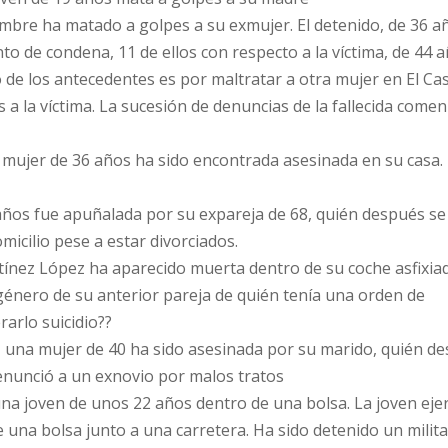
bre ha matado a golpes a su exmujer. El detenido, de 36 añ
 de condena, 11 de ellos con respecto a la víctima, de 44 a
 de los antecedentes es por maltratar a otra mujer en El Ca
s a la víctima. La sucesión de denuncias de la fallecida come
mujer de 36 años ha sido encontrada asesinada en su casa.
años fue apuñalada por su expareja de 68, quién después se
icilio pese a estar divorciados.
ínez López ha aparecido muerta dentro de su coche asfixia
 género de su anterior pareja de quién tenía una orden de
rarlo suicidio??
), una mujer de 40 ha sido asesinada por su marido, quién d
 Denunció a un exnovio por malos tratos
 una joven de unos 22 años dentro de una bolsa. La joven ejer
 una bolsa junto a una carretera. Ha sido detenido un milita