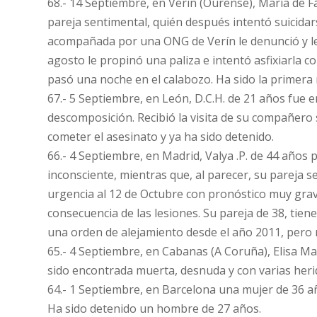
68.- 14 Septiembre, en Verin (Ourense), María de 
pareja sentimental, quién después intentó suicidars
acompañada por una ONG de Verín le denunció y le
agosto le propinó una paliza e intentó asfixiarla c
pasó una noche en el calabozo. Ha sido la primera 
67.- 5 Septiembre, en León, D.C.H. de 21 años fue 
descomposición. Recibió la visita de su compañero s
cometer el asesinato y ya ha sido detenido.
66.- 4 Septiembre, en Madrid, Valya .P. de 44 años
inconsciente, mientras que, al parecer, su pareja s
urgencia al 12 de Octubre con pronóstico muy grave
consecuencia de las lesiones. Su pareja de 38, tien
una orden de alejamiento desde el año 2011, pero r
65.- 4 Septiembre, en Cabanas (A Coruña), Elisa Ma
sido encontrada muerta, desnuda y con varias heri
64.- 1 Septiembre, en Barcelona una mujer de 36 a
Ha sido detenido un hombre de 27 años.