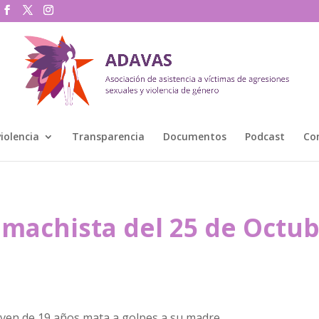
violencia
Transparencia
Documentos
Podcast
Co
 machista del 25 de Octu
oven de 19 años mata a golpes a su madre