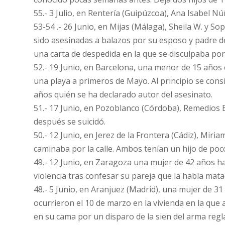
55.- 3 Julio, en Rentería (Guipúzcoa), Ana Isabel N
53-54 .- 26 Junio, en Mijas (Málaga), Sheila W. y S
sido asesinadas a balazos por su esposo y padre d
una carta de despedida en la que se disculpaba por 
52.- 19 Junio, en Barcelona, una menor de 15 años
una playa a primeros de Mayo. Al principio se con
años quién se ha declarado autor del asesinato.
51.- 17 Junio, en Pozoblanco (Córdoba), Remedios 
después se suicidó.
50.- 12 Junio, en Jerez de la Frontera (Cádiz), M
caminaba por la calle. Ambos tenían un hijo de po
49.- 12 Junio, en Zaragoza una mujer de 42 años h
violencia tras confesar su pareja que la había mata
48.- 5 Junio, en Aranjuez (Madrid), una mujer de 3
ocurrieron el 10 de marzo en la vivienda en la que
en su cama por un disparo de la sien del arma regl