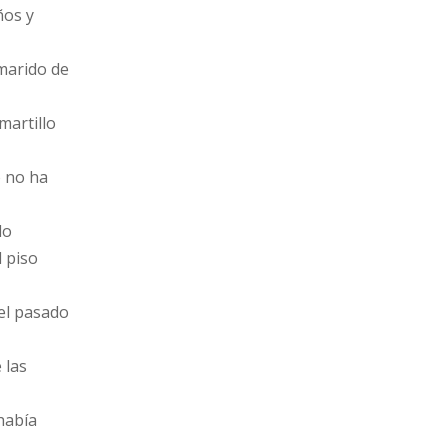
ños y
 marido de
martillo
o no ha
do
 piso
 el pasado
 las
 había