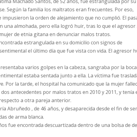
Fátima Machado Santos, de 52 años, fue estrangulada por su
e. Según la familia los maltratos eran frecuentes. Por eso,
 impusieron la orden de alejamiento que no cumplió. El pas
on una almohada, pero ella logró huir, tras lo que el agresor
mujer de etnia gitana en denunciar malos tratos.
encontrada estrangulada en su domicilio con signos de
entimental el último día que fue vista con vida. El agresor 
 presentaba varios golpes en la cabeza, sangraba por la boca
entimental estaba sentada junto a ella. La víctima fue trasla
. Por la tarde, el hospital ha comunicado que la mujer falle
e dos antecedentes por malos tratos en 2010 y 2011, y tenía 
especto a otra pareja anterior.
ría Abruñedo , de 46 años, y desaparecida desde el fin de s
das de arma blanca.
ños fue encontrada descuartizada dentro de una bolsa de de