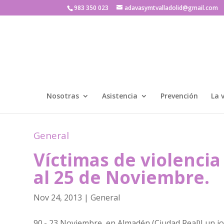
983 350 023
adavasymtvalladolid@gmail.com
Nosotras
Asistencia
Prevención
La 
General
Víctimas de violencia
al 25 de Noviembre.
Nov 24, 2013
|
General
90.- 23 Noviembre, en Almadén (Ciudad Real)I un j