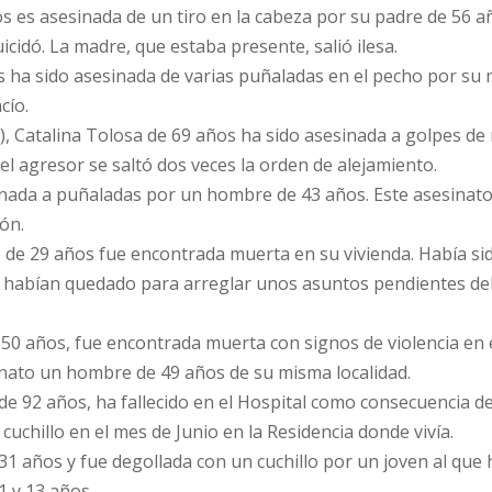
os es asesinada de un tiro en la cabeza por su padre de 56 a
icidó. La madre, que estaba presente, salió ilesa.
ños ha sido asesinada de varias puñaladas en el pecho por su
cío.
z), Catalina Tolosa de 69 años ha sido asesinada a golpes de 
 el agresor se saltó dos veces la orden de alejamiento.
esinada a puñaladas por un hombre de 43 años. Este asesinat
ión.
o de 29 años fue encontrada muerta en su vivienda. Había si
 habían quedado para arreglar unos asuntos pendientes del
ía 50 años, fue encontrada muerta con signos de violencia en
inato un hombre de 49 años de su misma localidad.
 de 92 años, ha fallecido en el Hospital como consecuencia de
cuchillo en el mes de Junio en la Residencia donde vivía.
a 31 años y fue degollada con un cuchillo por un joven al que
1 y 13 años.