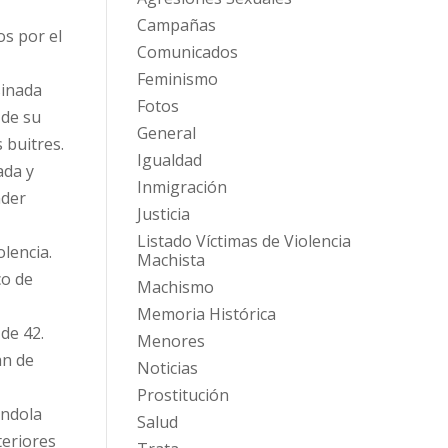
Campañas
os por el
Comunicados
Feminismo
sinada
Fotos
 de su
General
 buitres.
Igualdad
ada y
Inmigración
nder
Justicia
Listado Víctimas de Violencia
lencia.
Machista
co de
Machismo
Memoria Histórica
de 42.
Menores
an de
Noticias
Prostitución
ándola
Salud
teriores