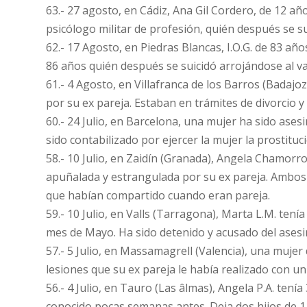
63.- 27 agosto, en Cádiz, Ana Gil Cordero, de 12 añ
psicólogo militar de profesión, quién después se su
62.- 17 Agosto, en Piedras Blancas, I.O.G. de 83 a
86 años quién después se suicidó arrojándose al va
61.- 4 Agosto, en Villafranca de los Barros (Badajo
por su ex pareja. Estaban en trámites de divorcio y
60.- 24 Julio, en Barcelona, una mujer ha sido as
sido contabilizado por ejercer la mujer la prostituc
58.- 10 Julio, en Zaidín (Granada), Angela Chamorr
apuñalada y estrangulada por su ex pareja. Ambos
que habían compartido cuando eran pareja.
59.- 10 Julio, en Valls (Tarragona), Marta L.M. ten
mes de Mayo. Ha sido detenido y acusado del ases
57.- 5 Julio, en Massamagrell (Valencia), una mujer
lesiones que su ex pareja le había realizado con un 
56.- 4 Julio, en Tauro (Las âlmas), Angela P.A. tení
conocido pocas semanas antes. Deja dos hijos de 1