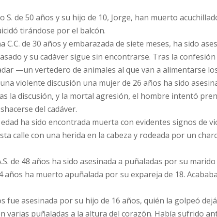
io S. de 50 años y su hijo de 10, Jorge, han muerto acuchillad
icidó tirándose por el balcón.
ina C.C. de 30 años y embarazada de siete meses, ha sido ase
asado y su cadáver sigue sin encontrarse. Tras la confesión
ladar —un vertedero de animales al que van a alimentarse los
 una violente discusión una mujer de 26 años ha sido asesin
s la discusión, y la mortal agresión, el hombre intentó pre
shacerse del cadáver.
 edad ha sido encontrada muerta con evidentes signos de vio
a calle con una herida en la cabeza y rodeada por un char
A.S. de 48 años ha sido asesinada a puñaladas por su marido 
 14 años ha muerto apuñalada por su expareja de 18. Acabab
os fue asesinada por su hijo de 16 años, quién la golpeó dej
n varias puñaladas a la altura del corazón. Había sufrido an