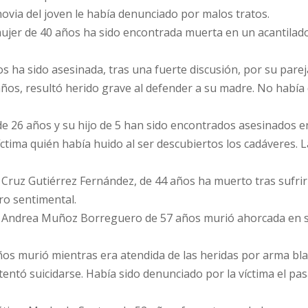
novia del joven le había denunciado por malos tratos.
mujer de 40 años ha sido encontrada muerta en un acantilad
s ha sido asesinada, tras una fuerte discusión, por su parej
2 años, resultó herido grave al defender a su madre. No habí
 de 26 años y su hijo de 5 han sido encontrados asesinados e
ctima quién había huido al ser descubiertos los cadáveres. L
 Cruz Gutiérrez Fernández, de 44 años ha muerto tras sufrir
ro sentimental.
n), Andrea Muñoz Borreguero de 57 años murió ahorcada en 
años murió mientras era atendida de las heridas por arma bl
tentó suicidarse. Había sido denunciado por la víctima el pa