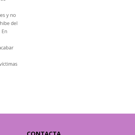
nes y no
nhibe del
. En
 acabar
víctimas
CONTACTA