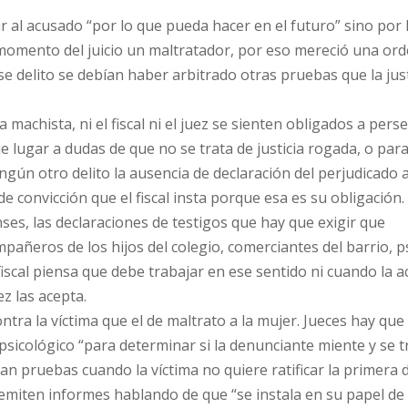
 al acusado “por lo que pueda hacer en el futuro” sino por 
l momento del juicio un maltratador, por eso mereció una or
e delito se debían haber arbitrado otras pruebas que la just
machista, ni el fiscal ni el juez se sienten obligados a pers
deje lugar a dudas de que no se trata de justicia rogada, o par
ngún otro delito la ausencia de declaración del perjudicado 
 convicción que el fiscal insta porque esa es su obligación. 
ses, las declaraciones de testigos que hay que exigir que
mpañeros de los hijos del colegio, comerciantes del barrio, 
 fiscal piensa que debe trabajar en ese sentido ni cuando la 
ez las acepta.
ra la víctima que el de maltrato a la mujer. Jueces hay que
psicológico “para determinar si la denunciante miente y se t
an pruebas cuando la víctima no quiere ratificar la primera 
 emiten informes hablando de que “se instala en su papel de 