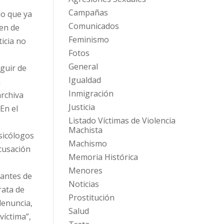
Campañas
lo que ya
Comunicados
den de
Feminismo
icia no
Fotos
General
eguir de
Igualdad
a
Inmigración
archiva
Justicia
En el
Listado Víctimas de Violencia
Machista
psicólogos
Machismo
acusación
Memoria Histórica
Menores
 antes de
Noticias
rata de
Prostitución
denuncia,
Salud
víctima”,