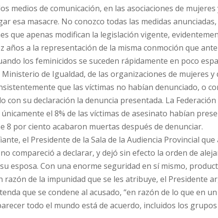
os medios de comunicación, en las asociaciones de mujeres 
gar esa masacre. No conozco todas las medidas anunciadas,
s que apenas modifican la legislación vigente, evidenteme
iez años a la representación de la misma conmoción que ante
 cuando los feminicidos se suceden rápidamente en poco espa
 Ministerio de Igualdad, de las organizaciones de mujeres y 
nsistentemente que las víctimas no habían denunciado, o co
ado con su declaración la denuncia presentada. La Federación
 únicamente el 8% de las víctimas de asesinato habían pres
se 8 por ciento acabaron muertas después de denunciar.
ante, el Presidente de la Sala de la Audiencia Provincial que
no compareció a declarar, y dejó sin efecto la orden de alej
a su esposa. Con una enorme seguridad en sí mismo, product
 razón de la impunidad que se les atribuye, el Presidente 
etenda que se condene al acusado, “en razón de lo que en un
parecer todo el mundo está de acuerdo, incluidos los grupos