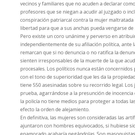
vecinos y familiares que no acuden a declarar como
profesores que se niegan a acudir al juzgado o incl
conspiración patriarcal contra la mujer maltratada
libertad para que a sus anchas pueda vengarse de s
Pero existe un coro unánime y perverso en atribuir 
independientemente de su afiliación política, ante 
remarcan que si no denuncia o no ratifica la denunc
sienten irresponsables de la muerte de la que acudi
procesales. Los políticos nunca están concernidos 
con el tono de superioridad que les da la propiedad
tiene 550 asesinadas sobre su recorrido legal. Los j
prueba, agarrándose a la presunción de inocencia d
la policía no tiene medios para proteger a todas l
efecto la orden de alejamiento.
En definitiva, las mujeres son consideradas las art
ajuntaron con hombres equivocados, si hubiese si
enamorado acabaría pegándolas. Son masoquistas y