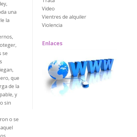
Trata
ley,
Video
Toda una
Vientres de alquiler
le la
Violencia
ernos,
Enlaces
roteger,
s se
s
iegan,
nero, que
rga de la
pable, y
o sin
aron o se
 aquel
los