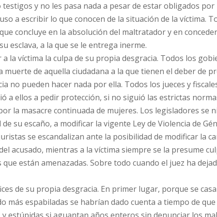
 testigos y no les pasa nada a pesar de estar obligados por 
uso a escribir lo que conocen de la situación de la víctima. 
 que concluye en la absolución del maltratador y en conceder
u esclava, a la que se le entrega inerme.
a la víctima la culpa de su propia desgracia. Todos los gobi
la muerte de aquella ciudadana a la que tienen el deber de p
ia no pueden hacer nada por ella. Todos los jueces y fiscale
ó a ellos a pedir protección, si no siguió las estrictas norma
por la masacre continuada de mujeres. Los legisladores se n
 de su escaño, a modificar la vigente Ley de Violencia de Gé
uristas se escandalizan ante la posibilidad de modificar la ca
el acusado, mientras a la víctima siempre se la presume cul
as que están amenazadas. Sobre todo cuando el juez ha dejad
ífices de su propia desgracia. En primer lugar, porque se cas
do más espabiladas se habrían dado cuenta a tiempo de que
 estúpidas si aguantan años enteros sin denunciar los ma