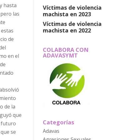
y hasta
Víctimas de violencia
machista en 2023
 pero las
nte
Víctimas de violencia
machista en 2022
 estas
cio de
del
COLABORA CON
ADAVASYMT
mo en el
 de
entado
 absolvió
amiento
o de la
arguyó que
Categorías
 futuro
Adavas
 que se
Agresiones Sexuales