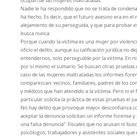
ocupan de las mujeres maltratadas.
Nadie le ha respondido que no se trata de condenar
ha hecho. Es decir, que el futuro asesino era en e
alejamiento de su perseguida, y que para probar es
busca nunca.
Porque cuando la víctima es una mujer por violencia 
oficio el delito, aunque su calificación jurídica no 
entendernos, solo perseguible por la víctima. En ni
por sí mismo el sumario. Se buscan otras pruebas de
caso de las mujeres maltratadas los informes foren
comparezcan: vecinos, familiares, padres de los co
y médicos que han atendido a la víctima. Pero ni el
particular solicita la práctica de estas pruebas el ju
No hay delito que provoque mayor desconfianza cont
aceptar la denuncia solicitan un informe forense y 
una falsa denuncia”. Fiscales que no acusan ni busc
psicólogos, trabajadores y asistentes sociales que